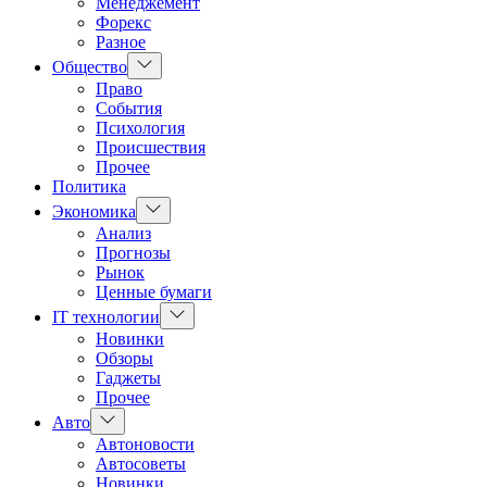
Менеджемент
Форекс
Разное
Показать
Общество
подменю
Право
События
Психология
Происшествия
Прочее
Политика
Показать
Экономика
подменю
Анализ
Прогнозы
Рынок
Ценные бумаги
Показать
IT технологии
подменю
Новинки
Обзоры
Гаджеты
Прочее
Показать
Авто
подменю
Автоновости
Автосоветы
Новинки