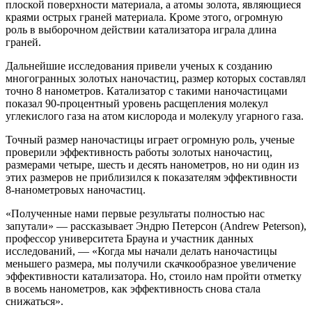
плоской поверхности материала, а атомы золота, являющиеся
краями острых граней материала. Кроме этого, огромную
роль в выборочном действии катализатора играла длина
граней.
Дальнейшие исследования привели ученых к созданию
многогранных золотых наночастиц, размер которых составлял
точно 8 нанометров. Катализатор с такими наночастицами
показал 90-процентный уровень расщепления молекул
углекислого газа на атом кислорода и молекулу угарного газа.
Точный размер наночастицы играет огромную роль, ученые
проверили эффективность работы золотых наночастиц,
размерами четыре, шесть и десять нанометров, но ни один из
этих размеров не приблизился к показателям эффективности
8-нанометровых наночастиц.
«Полученные нами первые результаты полностью нас
запутали» — рассказывает Эндрю Петерсон (Andrew Peterson),
профессор университета Брауна и участник данных
исследований, — «Когда мы начали делать наночастицы
меньшего размера, мы получили скачкообразное увеличение
эффективности катализатора. Но, стоило нам пройти отметку
в восемь нанометров, как эффективность снова стала
снижаться».