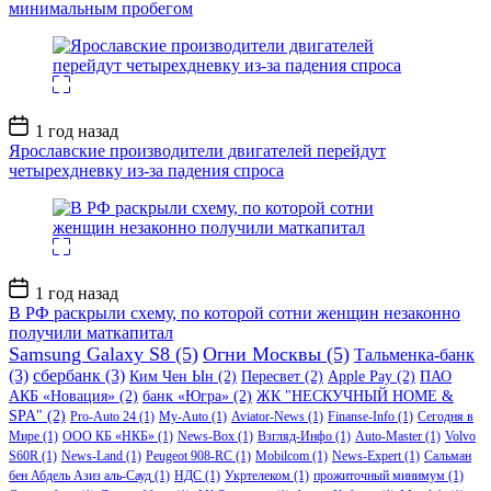
минимальным пробегом
Дата
1 год назад
записи
Ярославские производители двигателей перейдут
четырехдневку из-за падения спроса
Дата
1 год назад
записи
В РФ раскрыли схему, по которой сотни женщин незаконно
получили маткапитал
Samsung Galaxy S8
(5)
Огни Москвы
(5)
Тальменка-банк
(3)
сбербанк
(3)
Ким Чен Ын
(2)
Пересвет
(2)
Apple Pay
(2)
ПАО
АКБ «Новация»
(2)
банк «Югра»
(2)
ЖК "НЕСКУЧНЫЙ HOME &
SPA"
(2)
Pro-Auto 24
(1)
My-Auto
(1)
Aviator-News
(1)
Finanse-Info
(1)
Сегодня в
Мире
(1)
ООО КБ «НКБ»
(1)
News-Box
(1)
Взгляд-Инфо
(1)
Auto-Master
(1)
Volvo
S60R
(1)
News-Land
(1)
Peugeot 908-RC
(1)
Mobilcom
(1)
News-Expert
(1)
Сальман
бен Абдель Азиз аль-Сауд
(1)
НДС
(1)
Укртелеком
(1)
прожиточный минимум
(1)