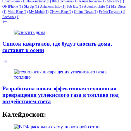
Совкомбанк
(1)
Донхлеббанк
(1)
ФК Открытие
(1)
Алина Кабаева
(1)
Moody's
(1)
Ob-IPhone
(1)
SkyUp
(1)
Avianews.Info
(1)
Tob-Biz
(1)
Autodrom.Info
(1)
Mir-Diesel
(1)
Mobi Blog
(1)
My-Mobil
(1)
CNews.Blog
(1)
Online-News
(1)
Рубен Татулян
(1)
Росбанк
(1)
Список кварталов, где будут сносить дома,
составят к осени
Разработана новая эффективная технология
превращения углекислого газа в топливо под
воздействием света
Калейдоскоп: