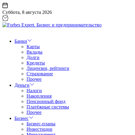
Перейти
к
Суббота, 8 августа 2026
содержанию
Forbes
Expert.
Бизнес
Банки
и
Карты
предпринимательство
Вклады
Долги
Кредиты
Лицензии, рейтинги
Страхование
Прочее
Деньги
Налоги
Накопления
Пенсионный фонд
Платёжные системы
Прочее
Бизнес
Бизнес-планы
Инвестиции
Менеджемент