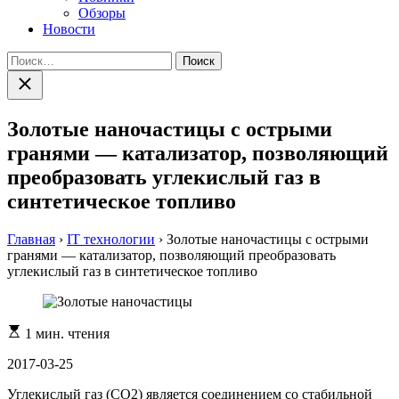
Обзоры
Новости
Найти:
Закрыть
поиск
Золотые наночастицы с острыми
гранями — катализатор, позволяющий
преобразовать углекислый газ в
синтетическое топливо
Главная
›
IT технологии
›
Золотые наночастицы с острыми
гранями — катализатор, позволяющий преобразовать
углекислый газ в синтетическое топливо
Расчетное
1 мин. чтения
время
чтения
2017-03-25
Углекислый газ (CO2) является соединением со стабильной