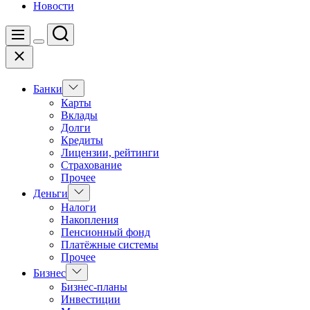
Новости
Поиск
Меню
Цвет
Закрыть
переключателя
Показать
Банки
подменю
Карты
Вклады
Долги
Кредиты
Лицензии, рейтинги
Страхование
Прочее
Показать
Деньги
подменю
Налоги
Накопления
Пенсионный фонд
Платёжные системы
Прочее
Показать
Бизнес
подменю
Бизнес-планы
Инвестиции