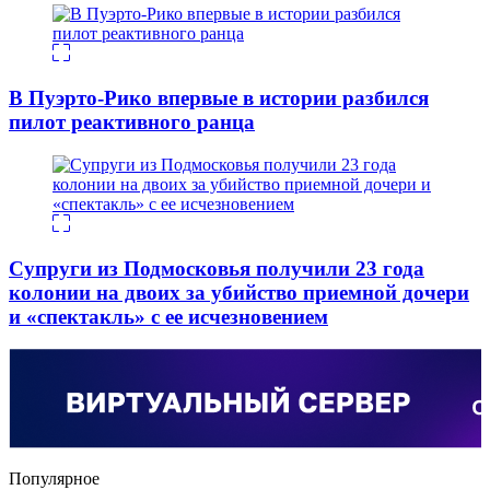
В Пуэрто-Рико впервые в истории разбился
пилот реактивного ранца
Супруги из Подмосковья получили 23 года
колонии на двоих за убийство приемной дочери
и «спектакль» с ее исчезновением
Популярное