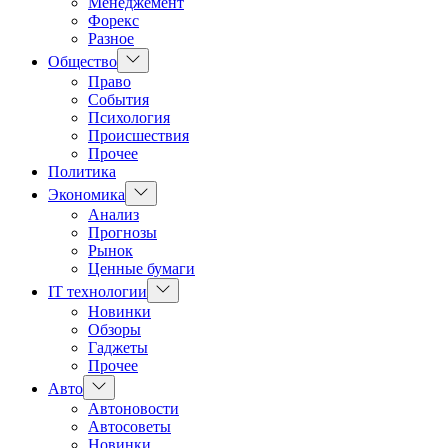
Менеджемент
Форекс
Разное
Показать
Общество
подменю
Право
События
Психология
Происшествия
Прочее
Политика
Показать
Экономика
подменю
Анализ
Прогнозы
Рынок
Ценные бумаги
Показать
IT технологии
подменю
Новинки
Обзоры
Гаджеты
Прочее
Показать
Авто
подменю
Автоновости
Автосоветы
Новинки