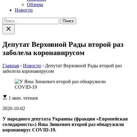
Обзоры
Новости
Найти:
Закрыть
поиск
Депутат Верховной Рады второй раз
заболела коронавирусом
Главная
›
Новости
›
Депутат Верховной Рады второй раз
заболела коронавирусом
Расчетное
1 мин. чтения
время
чтения
2020-10-02
У народного депутата Украины (фракция «Европейская
солидарность») Яны Зинкевич второй раз обнаружили
коронавирус COVID-19.