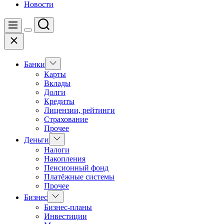
Новости
Поиск
Меню
Цвет
Закрыть
переключателя
Показать
Банки
подменю
Карты
Вклады
Долги
Кредиты
Лицензии, рейтинги
Страхование
Прочее
Показать
Деньги
подменю
Налоги
Накопления
Пенсионный фонд
Платёжные системы
Прочее
Показать
Бизнес
подменю
Бизнес-планы
Инвестиции