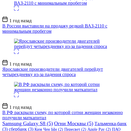
Дата
1 год назад
записи
В России выставили на продажу редкий ВАЗ-2110 с
минимальным пробегом
Дата
1 год назад
записи
Ярославские производители двигателей перейдут
четырехдневку из-за падения спроса
Дата
1 год назад
записи
В РФ раскрыли схему, по которой сотни женщин незаконно
получили маткапитал
Samsung Galaxy S8
(5)
Огни Москвы
(5)
Тальменка-банк
(3)
сбербанк
(3)
Ким Чен Ын
(2)
Пересвет
(2)
Apple Pay
(2)
ПАО