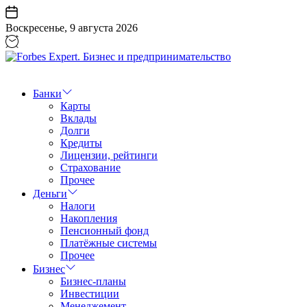
Перейти
к
Воскресенье, 9 августа 2026
содержанию
Forbes
Expert.
Бизнес
Банки
и
Карты
предпринимательство
Вклады
Долги
Кредиты
Лицензии, рейтинги
Страхование
Прочее
Деньги
Налоги
Накопления
Пенсионный фонд
Платёжные системы
Прочее
Бизнес
Бизнес-планы
Инвестиции
Менеджемент