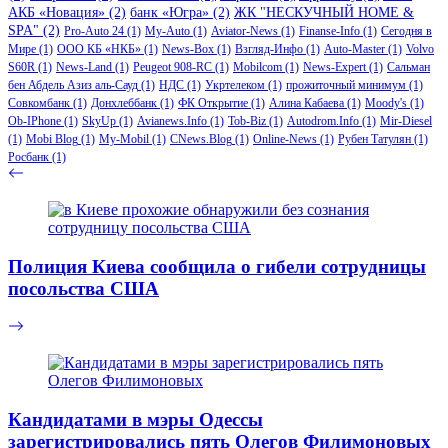
АКБ «Новация»
(2)
банк «Югра»
(2)
ЖК "НЕСКУЧНЫЙ HOME &
SPA"
(2)
Pro-Auto 24
(1)
My-Auto
(1)
Aviator-News
(1)
Finanse-Info
(1)
Сегодня в
Мире
(1)
ООО КБ «НКБ»
(1)
News-Box
(1)
Взгляд-Инфо
(1)
Auto-Master
(1)
Volvo
S60R
(1)
News-Land
(1)
Peugeot 908-RC
(1)
Mobilcom
(1)
News-Expert
(1)
Сальман
бен Абдель Азиз аль-Сауд
(1)
НДС
(1)
Укртелеком
(1)
прожиточный минимум
(1)
Совкомбанк
(1)
Донхлеббанк
(1)
ФК Открытие
(1)
Алина Кабаева
(1)
Moody's
(1)
Ob-IPhone
(1)
SkyUp
(1)
Avianews.Info
(1)
Tob-Biz
(1)
Autodrom.Info
(1)
Mir-Diesel
(1)
Mobi Blog
(1)
My-Mobil
(1)
CNews.Blog
(1)
Online-News
(1)
Рубен Татулян
(1)
Росбанк
(1)
Полиция Киева сообщила о гибели сотрудницы
посольства США
Кандидатами в мэры Одессы
зарегистрировались пять Олегов Филимоновых