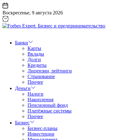
Перейти
к
Воскресенье, 9 августа 2026
содержанию
Forbes
Expert.
Бизнес
Банки
и
Карты
предпринимательство
Вклады
Долги
Кредиты
Лицензии, рейтинги
Страхование
Прочее
Деньги
Налоги
Накопления
Пенсионный фонд
Платёжные системы
Прочее
Бизнес
Бизнес-планы
Инвестиции
Менеджемент