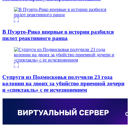
В Пуэрто-Рико впервые в истории разбился
пилот реактивного ранца
Супруги из Подмосковья получили 23 года
колонии на двоих за убийство приемной дочери
и «спектакль» с ее исчезновением