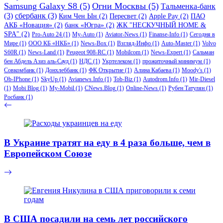
Samsung Galaxy S8
(5)
Огни Москвы
(5)
Тальменка-банк
(3)
сбербанк
(3)
Ким Чен Ын
(2)
Пересвет
(2)
Apple Pay
(2)
ПАО
АКБ «Новация»
(2)
банк «Югра»
(2)
ЖК "НЕСКУЧНЫЙ HOME &
SPA"
(2)
Pro-Auto 24
(1)
My-Auto
(1)
Aviator-News
(1)
Finanse-Info
(1)
Сегодня в
Мире
(1)
ООО КБ «НКБ»
(1)
News-Box
(1)
Взгляд-Инфо
(1)
Auto-Master
(1)
Volvo
S60R
(1)
News-Land
(1)
Peugeot 908-RC
(1)
Mobilcom
(1)
News-Expert
(1)
Сальман
бен Абдель Азиз аль-Сауд
(1)
НДС
(1)
Укртелеком
(1)
прожиточный минимум
(1)
Совкомбанк
(1)
Донхлеббанк
(1)
ФК Открытие
(1)
Алина Кабаева
(1)
Moody's
(1)
Ob-IPhone
(1)
SkyUp
(1)
Avianews.Info
(1)
Tob-Biz
(1)
Autodrom.Info
(1)
Mir-Diesel
(1)
Mobi Blog
(1)
My-Mobil
(1)
CNews.Blog
(1)
Online-News
(1)
Рубен Татулян
(1)
Росбанк
(1)
В Украине тратят на еду в 4 раза больше, чем в
Европейском Союзе
В США посадили на семь лет российского