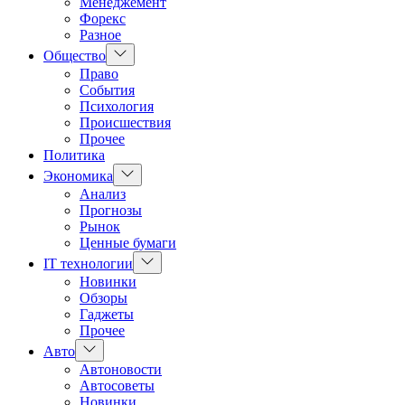
Менеджемент
Форекс
Разное
Показать
Общество
подменю
Право
События
Психология
Происшествия
Прочее
Политика
Показать
Экономика
подменю
Анализ
Прогнозы
Рынок
Ценные бумаги
Показать
IT технологии
подменю
Новинки
Обзоры
Гаджеты
Прочее
Показать
Авто
подменю
Автоновости
Автосоветы
Новинки