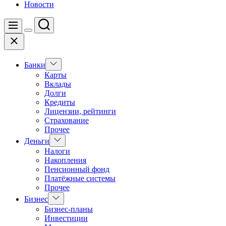
Новости
Поиск
Меню
Цвет
Закрыть
переключателя
Показать
Банки
подменю
Карты
Вклады
Долги
Кредиты
Лицензии, рейтинги
Страхование
Прочее
Показать
Деньги
подменю
Налоги
Накопления
Пенсионный фонд
Платёжные системы
Прочее
Показать
Бизнес
подменю
Бизнес-планы
Инвестиции