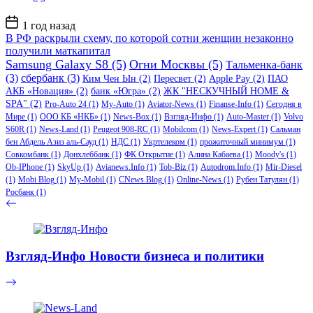
Дата
1 год назад
записи
В РФ раскрыли схему, по которой сотни женщин незаконно
получили маткапитал
Samsung Galaxy S8
(5)
Огни Москвы
(5)
Тальменка-банк
(3)
сбербанк
(3)
Ким Чен Ын
(2)
Пересвет
(2)
Apple Pay
(2)
ПАО
АКБ «Новация»
(2)
банк «Югра»
(2)
ЖК "НЕСКУЧНЫЙ HOME &
SPA"
(2)
Pro-Auto 24
(1)
My-Auto
(1)
Aviator-News
(1)
Finanse-Info
(1)
Сегодня в
Мире
(1)
ООО КБ «НКБ»
(1)
News-Box
(1)
Взгляд-Инфо
(1)
Auto-Master
(1)
Volvo
S60R
(1)
News-Land
(1)
Peugeot 908-RC
(1)
Mobilcom
(1)
News-Expert
(1)
Сальман
бен Абдель Азиз аль-Сауд
(1)
НДС
(1)
Укртелеком
(1)
прожиточный минимум
(1)
Совкомбанк
(1)
Донхлеббанк
(1)
ФК Открытие
(1)
Алина Кабаева
(1)
Moody's
(1)
Ob-IPhone
(1)
SkyUp
(1)
Avianews.Info
(1)
Tob-Biz
(1)
Autodrom.Info
(1)
Mir-Diesel
(1)
Mobi Blog
(1)
My-Mobil
(1)
CNews.Blog
(1)
Online-News
(1)
Рубен Татулян
(1)
Росбанк
(1)
Взгляд-Инфо Новости бизнеса и политики