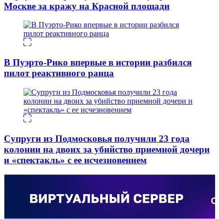
Москве за кражу на Красной площади
В Пуэрто-Рико впервые в истории разбился
пилот реактивного ранца
Супруги из Подмосковья получили 23 года
колонии на двоих за убийство приемной дочери
и «спектакль» с ее исчезновением