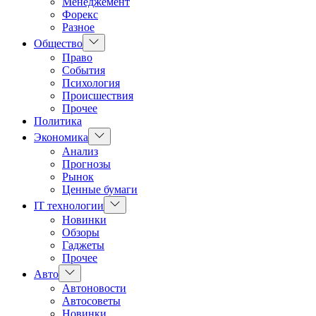
Менеджемент
Форекс
Разное
Показать
Общество
подменю
Право
События
Психология
Происшествия
Прочее
Политика
Показать
Экономика
подменю
Анализ
Прогнозы
Рынок
Ценные бумаги
Показать
IT технологии
подменю
Новинки
Обзоры
Гаджеты
Прочее
Показать
Авто
подменю
Автоновости
Автосоветы
Новинки