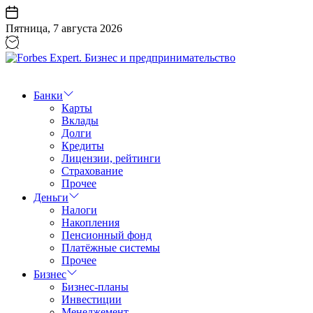
Перейти
к
Пятница, 7 августа 2026
содержанию
Forbes
Expert.
Бизнес
Банки
и
Карты
предпринимательство
Вклады
Долги
Кредиты
Лицензии, рейтинги
Страхование
Прочее
Деньги
Налоги
Накопления
Пенсионный фонд
Платёжные системы
Прочее
Бизнес
Бизнес-планы
Инвестиции
Менеджемент