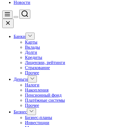
Новости
Поиск
Меню
Цвет
Закрыть
переключателя
Показать
Банки
подменю
Карты
Вклады
Долги
Кредиты
Лицензии, рейтинги
Страхование
Прочее
Показать
Деньги
подменю
Налоги
Накопления
Пенсионный фонд
Платёжные системы
Прочее
Показать
Бизнес
подменю
Бизнес-планы
Инвестиции