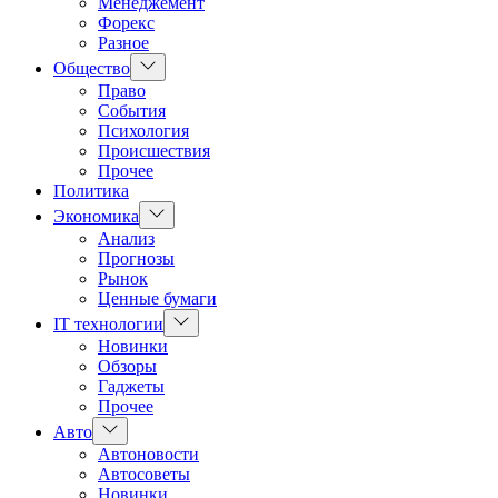
Менеджемент
Форекс
Разное
Показать
Общество
подменю
Право
События
Психология
Происшествия
Прочее
Политика
Показать
Экономика
подменю
Анализ
Прогнозы
Рынок
Ценные бумаги
Показать
IT технологии
подменю
Новинки
Обзоры
Гаджеты
Прочее
Показать
Авто
подменю
Автоновости
Автосоветы
Новинки