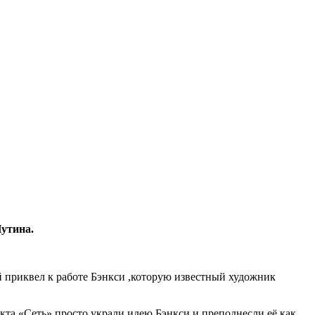
утина.
ой приквел к работе Бэнкси ,которую известный художник
кта «Сеть» просто украли идею Бэнкси и преподнесли её как