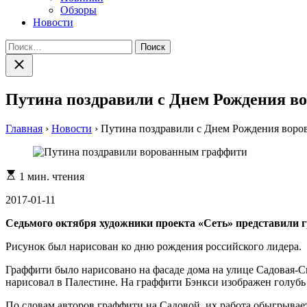
Обзоры
Новости
Найти:
Закрыть
поиск
Путина поздравили с Днем Рождения 
Главная
›
Новости
›
Путина поздравили с Днем Рождения вор
Расчетное
1 мин. чтения
время
чтения
2017-01-11
Седьмого октября художники проекта «Сеть» представили 
Рисунок был нарисован ко дню рождения российского лидера.
Граффити было нарисовано на фасаде дома на улице Садовая-Спа
нарисовал в Палестине. На граффити Бэнкси изображен голубь
По словам авторов граффити на Садовой, их работа обыгрывает