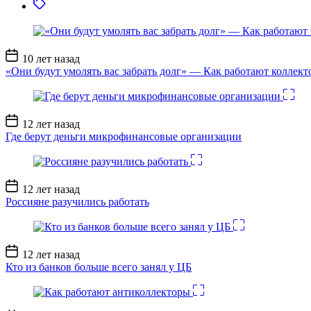
Дата
10 лет назад
записи
«Они будут умолять вас забрать долг» — Как работают коллект
Дата
12 лет назад
записи
Где берут деньги микрофинансовые организации
Дата
12 лет назад
записи
Россияне разучились работать
Дата
12 лет назад
записи
Кто из банков больше всего занял у ЦБ