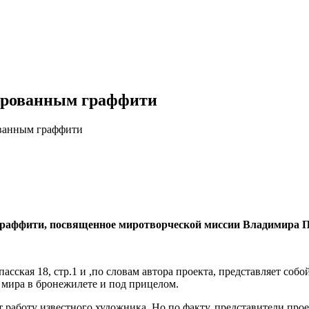
ворованным граффити
ованным граффити
граффити, посвященное миротворческой миссии Владимира П
сская 18, стр.1 и ,по словам автора проекта, представляет соб
 мира в бронежилете и под прицелом.
 работу известного художника. Но по факту, представители прое