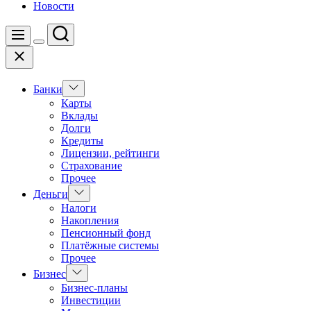
Новости
Поиск
Меню
Цвет
Закрыть
переключателя
Показать
Банки
подменю
Карты
Вклады
Долги
Кредиты
Лицензии, рейтинги
Страхование
Прочее
Показать
Деньги
подменю
Налоги
Накопления
Пенсионный фонд
Платёжные системы
Прочее
Показать
Бизнес
подменю
Бизнес-планы
Инвестиции