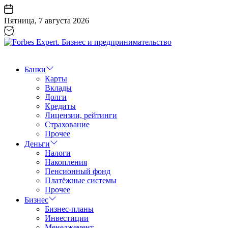
Перейти
к
Пятница, 7 августа 2026
содержанию
Forbes
Expert.
Бизнес
Банки
и
Карты
предпринимательство
Вклады
Долги
Кредиты
Лицензии, рейтинги
Страхование
Прочее
Деньги
Налоги
Накопления
Пенсионный фонд
Платёжные системы
Прочее
Бизнес
Бизнес-планы
Инвестиции
Менеджемент