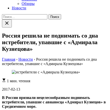
Обзоры
Новости
Найти:
Закрыть
поиск
Россия решила не поднимать со дна
истребители, упавшие с «Адмирала
Кузнецова»
Главная
›
Новости
›
Россия решила не поднимать со дна
истребители, упавшие с «Адмирала Кузнецова»
Расчетное
1 мин. чтения
время
чтения
2017-02-13
В России признали нецелесообразным поднимать
истребители, упавшие с авианосца «Адмирал Кузнецов» в
Средиземном море.