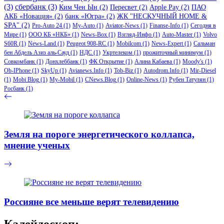
(3)
сбербанк
(3)
Ким Чен Ын
(2)
Пересвет
(2)
Apple Pay
(2)
ПАО
АКБ «Новация»
(2)
банк «Югра»
(2)
ЖК "НЕСКУЧНЫЙ HOME &
SPA"
(2)
Pro-Auto 24
(1)
My-Auto
(1)
Aviator-News
(1)
Finanse-Info
(1)
Сегодня в
Мире
(1)
ООО КБ «НКБ»
(1)
News-Box
(1)
Взгляд-Инфо
(1)
Auto-Master
(1)
Volvo
S60R
(1)
News-Land
(1)
Peugeot 908-RC
(1)
Mobilcom
(1)
News-Expert
(1)
Сальман
бен Абдель Азиз аль-Сауд
(1)
НДС
(1)
Укртелеком
(1)
прожиточный минимум
(1)
Совкомбанк
(1)
Донхлеббанк
(1)
ФК Открытие
(1)
Алина Кабаева
(1)
Moody's
(1)
Ob-IPhone
(1)
SkyUp
(1)
Avianews.Info
(1)
Tob-Biz
(1)
Autodrom.Info
(1)
Mir-Diesel
(1)
Mobi Blog
(1)
My-Mobil
(1)
CNews.Blog
(1)
Online-News
(1)
Рубен Татулян
(1)
Росбанк
(1)
Земля на пороге энергетического коллапса,
мнение ученых
Россияне все меньше верят телевидению
Калейдоскоп: