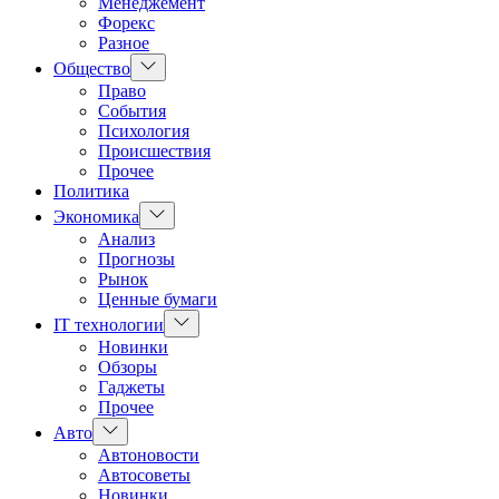
Менеджемент
Форекс
Разное
Показать
Общество
подменю
Право
События
Психология
Происшествия
Прочее
Политика
Показать
Экономика
подменю
Анализ
Прогнозы
Рынок
Ценные бумаги
Показать
IT технологии
подменю
Новинки
Обзоры
Гаджеты
Прочее
Показать
Авто
подменю
Автоновости
Автосоветы
Новинки