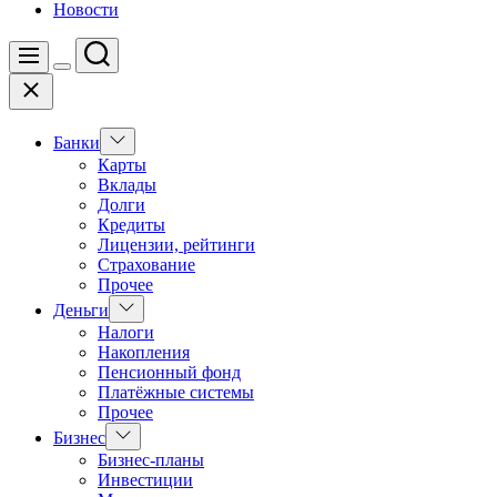
Новости
Поиск
Меню
Цвет
Закрыть
переключателя
Показать
Банки
подменю
Карты
Вклады
Долги
Кредиты
Лицензии, рейтинги
Страхование
Прочее
Показать
Деньги
подменю
Налоги
Накопления
Пенсионный фонд
Платёжные системы
Прочее
Показать
Бизнес
подменю
Бизнес-планы
Инвестиции