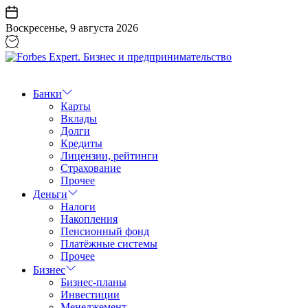
Перейти
к
Воскресенье, 9 августа 2026
содержанию
Forbes
Expert.
Бизнес
Банки
и
Карты
предпринимательство
Вклады
Долги
Кредиты
Лицензии, рейтинги
Страхование
Прочее
Деньги
Налоги
Накопления
Пенсионный фонд
Платёжные системы
Прочее
Бизнес
Бизнес-планы
Инвестиции
Менеджемент