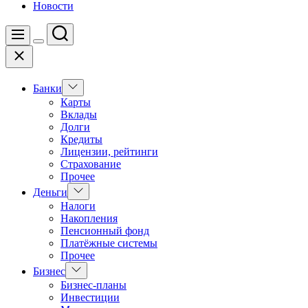
Новости
Поиск
Меню
Цвет
Закрыть
переключателя
Показать
Банки
подменю
Карты
Вклады
Долги
Кредиты
Лицензии, рейтинги
Страхование
Прочее
Показать
Деньги
подменю
Налоги
Накопления
Пенсионный фонд
Платёжные системы
Прочее
Показать
Бизнес
подменю
Бизнес-планы
Инвестиции