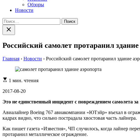
Обзоры
Новости
Найти:
Закрыть
поиск
Российский самолет протаранил здание
Главная
›
Новости
›
Российский самолет протаранил здание аэ
Расчетное
1 мин. чтения
время
чтения
2017-08-20
Это не единственный инцидент с повреждением самолета за
Авиалайнер Boeing 767 авиакомпании «ЮТэйр» въехал в огражд
кадрах видно, что сильно пострадала хвостовая часть лайнера.
Как пишет газета «Известия», ЧП случилось, когда лайнер пер
протаранил металлическое ограждение.