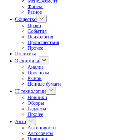
Менеджемент
Форекс
Разное
Показать
Общество
подменю
Право
События
Психология
Происшествия
Прочее
Политика
Показать
Экономика
подменю
Анализ
Прогнозы
Рынок
Ценные бумаги
Показать
IT технологии
подменю
Новинки
Обзоры
Гаджеты
Прочее
Показать
Авто
подменю
Автоновости
Автосоветы
Новинки