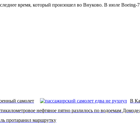
следнее время, который произошел во Внуково. В июле Boeing-7
военный самолет
В Ка
тикилометровое нефтяное пятно разлилось по водоемам Домодед
иль протаранил маршрутку