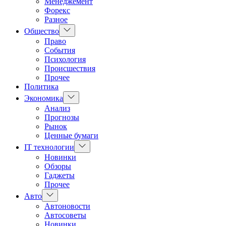
Менеджемент
Форекс
Разное
Показать
Общество
подменю
Право
События
Психология
Происшествия
Прочее
Политика
Показать
Экономика
подменю
Анализ
Прогнозы
Рынок
Ценные бумаги
Показать
IT технологии
подменю
Новинки
Обзоры
Гаджеты
Прочее
Показать
Авто
подменю
Автоновости
Автосоветы
Новинки