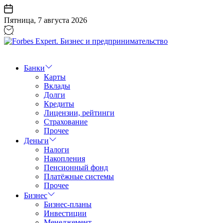
Перейти
к
Пятница, 7 августа 2026
содержанию
Forbes
Expert.
Бизнес
Банки
и
Карты
предпринимательство
Вклады
Долги
Кредиты
Лицензии, рейтинги
Страхование
Прочее
Деньги
Налоги
Накопления
Пенсионный фонд
Платёжные системы
Прочее
Бизнес
Бизнес-планы
Инвестиции
Менеджемент