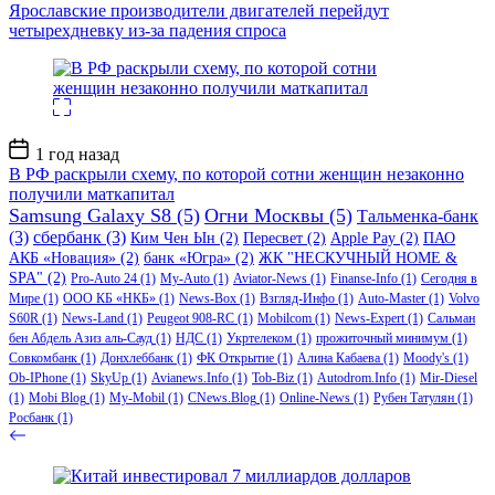
записи
Ярославские производители двигателей перейдут
четырехдневку из-за падения спроса
Дата
1 год назад
записи
В РФ раскрыли схему, по которой сотни женщин незаконно
получили маткапитал
Samsung Galaxy S8
(5)
Огни Москвы
(5)
Тальменка-банк
(3)
сбербанк
(3)
Ким Чен Ын
(2)
Пересвет
(2)
Apple Pay
(2)
ПАО
АКБ «Новация»
(2)
банк «Югра»
(2)
ЖК "НЕСКУЧНЫЙ HOME &
SPA"
(2)
Pro-Auto 24
(1)
My-Auto
(1)
Aviator-News
(1)
Finanse-Info
(1)
Сегодня в
Мире
(1)
ООО КБ «НКБ»
(1)
News-Box
(1)
Взгляд-Инфо
(1)
Auto-Master
(1)
Volvo
S60R
(1)
News-Land
(1)
Peugeot 908-RC
(1)
Mobilcom
(1)
News-Expert
(1)
Сальман
бен Абдель Азиз аль-Сауд
(1)
НДС
(1)
Укртелеком
(1)
прожиточный минимум
(1)
Совкомбанк
(1)
Донхлеббанк
(1)
ФК Открытие
(1)
Алина Кабаева
(1)
Moody's
(1)
Ob-IPhone
(1)
SkyUp
(1)
Avianews.Info
(1)
Tob-Biz
(1)
Autodrom.Info
(1)
Mir-Diesel
(1)
Mobi Blog
(1)
My-Mobil
(1)
CNews.Blog
(1)
Online-News
(1)
Рубен Татулян
(1)
Росбанк
(1)