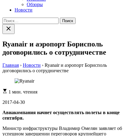
Обзоры
Новости
Найти:
Закрыть
поиск
Ryanair и аэропорт Борисполь
договорились о сотрудничестве
Главная
›
Новости
›
Ryanair и аэропорт Борисполь
договорились о сотрудничестве
Расчетное
1 мин. чтения
время
чтения
2017-04-30
Авиакомпания начнет осуществлять полеты в конце
сентября.
Министр инфраструктуры Владимир Омелян заявляет об
успешном завершении переговоров крупнейшего