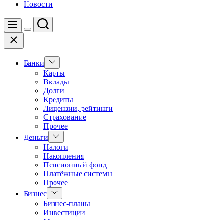
Новости
Поиск
Меню
Цвет
Закрыть
переключателя
Показать
Банки
подменю
Карты
Вклады
Долги
Кредиты
Лицензии, рейтинги
Страхование
Прочее
Показать
Деньги
подменю
Налоги
Накопления
Пенсионный фонд
Платёжные системы
Прочее
Показать
Бизнес
подменю
Бизнес-планы
Инвестиции