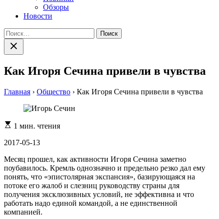
Обзоры
Новости
Найти:
Закрыть
поиск
Как Игоря Сечина привели в чувства
Главная
›
Общество
›
Как Игоря Сечина привели в чувства
Расчетное
1 мин. чтения
время
чтения
2017-05-13
Месяц прошел, как активности Игоря Сечина заметно
поубавилось. Кремль однозначно и предельно резко дал ему
понять, что «эпистолярная экспансия», базирующаяся на
потоке его жалоб и слезниц руководству страны для
получения эксклюзивных условий, не эффективна и что
работать надо единой командой, а не единственной
компанией.