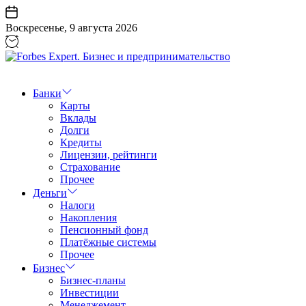
Перейти
к
Воскресенье, 9 августа 2026
содержанию
Forbes
Expert.
Бизнес
Банки
и
Карты
предпринимательство
Вклады
Долги
Кредиты
Лицензии, рейтинги
Страхование
Прочее
Деньги
Налоги
Накопления
Пенсионный фонд
Платёжные системы
Прочее
Бизнес
Бизнес-планы
Инвестиции
Менеджемент