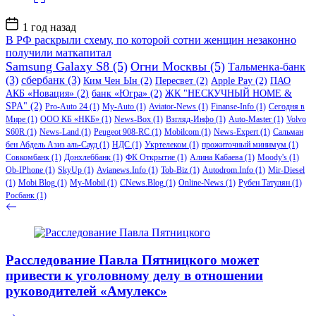
Дата
1 год назад
записи
В РФ раскрыли схему, по которой сотни женщин незаконно
получили маткапитал
Samsung Galaxy S8
(5)
Огни Москвы
(5)
Тальменка-банк
(3)
сбербанк
(3)
Ким Чен Ын
(2)
Пересвет
(2)
Apple Pay
(2)
ПАО
АКБ «Новация»
(2)
банк «Югра»
(2)
ЖК "НЕСКУЧНЫЙ HOME &
SPA"
(2)
Pro-Auto 24
(1)
My-Auto
(1)
Aviator-News
(1)
Finanse-Info
(1)
Сегодня в
Мире
(1)
ООО КБ «НКБ»
(1)
News-Box
(1)
Взгляд-Инфо
(1)
Auto-Master
(1)
Volvo
S60R
(1)
News-Land
(1)
Peugeot 908-RC
(1)
Mobilcom
(1)
News-Expert
(1)
Сальман
бен Абдель Азиз аль-Сауд
(1)
НДС
(1)
Укртелеком
(1)
прожиточный минимум
(1)
Совкомбанк
(1)
Донхлеббанк
(1)
ФК Открытие
(1)
Алина Кабаева
(1)
Moody's
(1)
Ob-IPhone
(1)
SkyUp
(1)
Avianews.Info
(1)
Tob-Biz
(1)
Autodrom.Info
(1)
Mir-Diesel
(1)
Mobi Blog
(1)
My-Mobil
(1)
CNews.Blog
(1)
Online-News
(1)
Рубен Татулян
(1)
Росбанк
(1)
Расследование Павла Пятницкого может
привести к уголовному делу в отношении
руководителей «Амулекс»