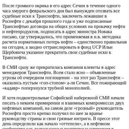
После громкого окрика в его адрес Сечин в течение одного
часа хмурого февральского дня был вынужден отозвать все
судебные иски к Транснефти, заключить лежавшие в
Роснефти с декабря прошлого года и уже подписанные
Транснефтью договора на общих условиях на прокачку нефти
и нефтепродуктов, подписать в адрес министра Новака
письмо, где утверждалось, что применяемая в н.в. методика
расчета нормативных потерь нефти – единственно правильная
на сегодня, а заодно оттранслировать в фонд UСP Ильи
Щербовича указание прекратить свои судебные иски к
Транснефти.
В СМИ сразу же прекратилась компания клеветы в адрес
менеджеров Транснефти. Всем стало ясно – объявленные
угрозы об очередном поглощении – на этот раз Транснефти –
оказались пустым «гоп-стопом» а-ля Сечин. Все пожирающий
«кадавр» поперхнулся трубной монополией.
И хотя подконтрольные Софийской набережной СМИ начали
писать о некоем примирении и взаимных компромиссах двух
нефтяных компаний, на самом деле «грозный» руководитель
Роснефти просто крепко получил по шее за вранье
руководству страны и свои грязные интриги. В прессе этот
день определили как начало «оттепели», а в нефтяном
сообществе как долгожданные позитивные изменения в