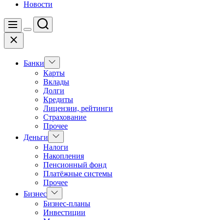
Новости
Поиск
Меню
Цвет
Закрыть
переключателя
Показать
Банки
подменю
Карты
Вклады
Долги
Кредиты
Лицензии, рейтинги
Страхование
Прочее
Показать
Деньги
подменю
Налоги
Накопления
Пенсионный фонд
Платёжные системы
Прочее
Показать
Бизнес
подменю
Бизнес-планы
Инвестиции