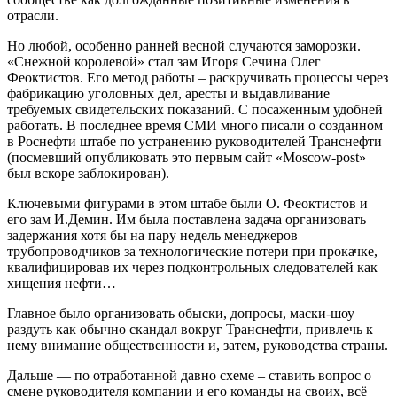
отрасли.
Но любой, особенно ранней весной случаются заморозки.
«Снежной королевой» стал зам Игоря Сечина Олег
Феоктистов. Его метод работы – раскручивать процессы через
фабрикацию уголовных дел, аресты и выдавливание
требуемых свидетельских показаний. С посаженным удобней
работать. В последнее время СМИ много писали о созданном
в Роснефти штабе по устранению руководителей Транснефти
(посмевший опубликовать это первым сайт «Moscow-post»
был вскоре заблокирован).
Ключевыми фигурами в этом штабе были О. Феоктистов и
его зам И.Демин. Им была поставлена задача организовать
задержания хотя бы на пару недель менеджеров
трубопроводчиков за технологические потери при прокачке,
квалифицировав их через подконтрольных следователей как
хищения нефти…
Главное было организовать обыски, допросы, маски-шоу —
раздуть как обычно скандал вокруг Транснефти, привлечь к
нему внимание общественности и, затем, руководства страны.
Дальше — по отработанной давно схеме – ставить вопрос о
смене руководителя компании и его команды на своих, всё