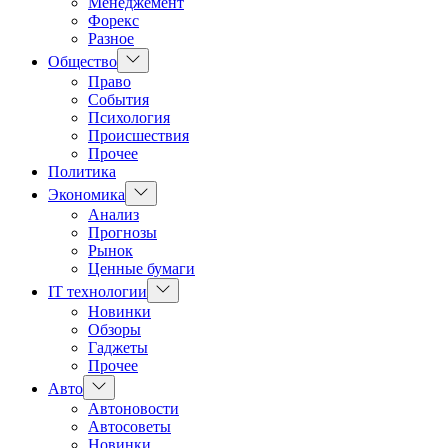
Менеджемент
Форекс
Разное
Показать
Общество
подменю
Право
События
Психология
Происшествия
Прочее
Политика
Показать
Экономика
подменю
Анализ
Прогнозы
Рынок
Ценные бумаги
Показать
IT технологии
подменю
Новинки
Обзоры
Гаджеты
Прочее
Показать
Авто
подменю
Автоновости
Автосоветы
Новинки