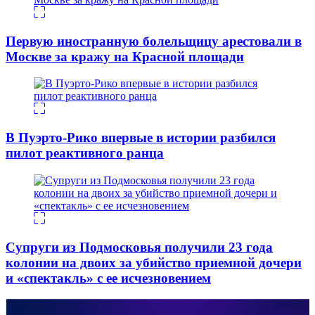
Первую иностранную болельщицу арестовали в
Москве за кражу на Красной площади
В Пуэрто-Рико впервые в истории разбился
пилот реактивного ранца
Супруги из Подмосковья получили 23 года
колонии на двоих за убийство приемной дочери
и «спектакль» с ее исчезновением