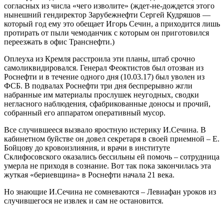
согласных из числа «чего изволите» (ждет-не-дождется этого
нынешний гендиректор Зарубежнефти Сергей Кудряшов —
который год ему это обещает Игорь Сечин, а приходится лишь
протирать от пыли чемоданчик с которым он приготовился
переезжать в офис Транснефти.)
Оплеуха из Кремля расстроила эти планы, штаб срочно
самоликвидировался. Генерал Феоктистов был отозван из
Роснефти и в течение одного дня (10.03.17) был уволен из
ФСБ. В подвалах Роснефти три дня беспрерывно жгли
набранные им материалы прослушек неугодных, сводки
негласного наблюдения, сфабрикованные доносы и прочий,
собранный его аппаратом оперативный мусор.
Все случившееся вызвало яростную истерику И.Сечина. В
кабинетном буйстве он довел секретаря в своей приемной – Е.
Бойцову до кровоизлияния, и врачи в институте
Склифосовского оказались бессильны ей помочь – сотрудница
умерла не приходя в сознание. Вот так пока закончилась эта
жуткая «бериевщина» в Роснефти начала 21 века.
Но знающие И.Сечина не сомневаются – Левиафан уроков из
случившегося не извлек и сам не остановится.