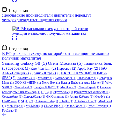
Дата
1 год назад
записи
Ярославские производители двигателей перейдут
четырехдневку из-за падения спроса
Дата
1 год назад
записи
В РФ раскрыли схему, по которой сотни женщин незаконно
получили маткапитал
Samsung Galaxy S8
(5)
Огни Москвы
(5)
Тальменка-банк
(3)
сбербанк
(3)
Ким Чен Ын
(2)
Пересвет
(2)
Apple Pay
(2)
ПАО
АКБ «Новация»
(2)
банк «Югра»
(2)
ЖК "НЕСКУЧНЫЙ HOME &
SPA"
(2)
Pro-Auto 24
(1)
My-Auto
(1)
Aviator-News
(1)
Finanse-Info
(1)
Сегодня в
Мире
(1)
ООО КБ «НКБ»
(1)
News-Box
(1)
Взгляд-Инфо
(1)
Auto-Master
(1)
Volvo
S60R
(1)
News-Land
(1)
Peugeot 908-RC
(1)
Mobilcom
(1)
News-Expert
(1)
Сальман
бен Абдель Азиз аль-Сауд
(1)
НДС
(1)
Укртелеком
(1)
прожиточный минимум
(1)
Совкомбанк
(1)
Донхлеббанк
(1)
ФК Открытие
(1)
Алина Кабаева
(1)
Moody's
(1)
Ob-IPhone
(1)
SkyUp
(1)
Avianews.Info
(1)
Tob-Biz
(1)
Autodrom.Info
(1)
Mir-Diesel
(1)
Mobi Blog
(1)
My-Mobil
(1)
CNews.Blog
(1)
Online-News
(1)
Рубен Татулян
(1)
Росбанк
(1)