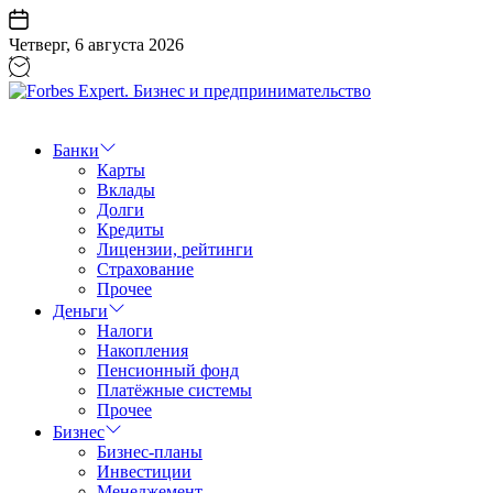
Перейти
к
Четверг, 6 августа 2026
содержанию
Forbes
Expert.
Бизнес
Банки
и
Карты
предпринимательство
Вклады
Долги
Кредиты
Лицензии, рейтинги
Страхование
Прочее
Деньги
Налоги
Накопления
Пенсионный фонд
Платёжные системы
Прочее
Бизнес
Бизнес-планы
Инвестиции
Менеджемент