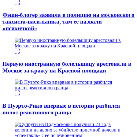
Фэшн-блогер заявила в полицию на московского
таксиста-насильника, там ее назвали
«психичкой»
Первую иностранную болельщицу арестовали в
Москве за кражу на Красной площади
В Пуэрто-Рико впервые в истории разбился
пилот реактивного ранца