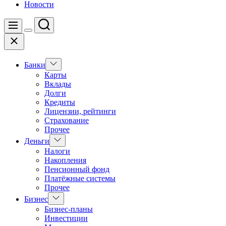
Новости
Поиск
Меню
Цвет
Закрыть
переключателя
Показать
Банки
подменю
Карты
Вклады
Долги
Кредиты
Лицензии, рейтинги
Страхование
Прочее
Показать
Деньги
подменю
Налоги
Накопления
Пенсионный фонд
Платёжные системы
Прочее
Показать
Бизнес
подменю
Бизнес-планы
Инвестиции