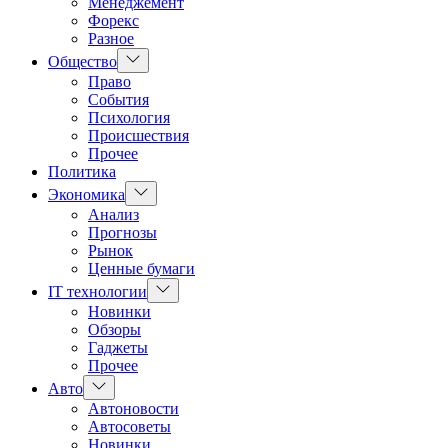
Менеджемент
Форекс
Разное
Показать
Общество
подменю
Право
События
Психология
Происшествия
Прочее
Политика
Показать
Экономика
подменю
Анализ
Прогнозы
Рынок
Ценные бумаги
Показать
IT технологии
подменю
Новинки
Обзоры
Гаджеты
Прочее
Показать
Авто
подменю
Автоновости
Автосоветы
Новинки