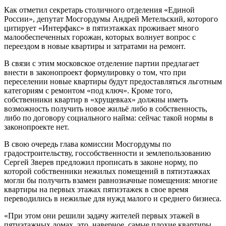
Как отметил секретарь столичного отделения «Единой
России», депутат Мосгордумы Андрей Метельский, которого
цитирует «Интерфакс» в пятиэтажках проживает много
малообеспеченных горожан, которых волнует вопрос с
переездом в новые квартиры и затратами на ремонт.
В связи с этим московское отделение партии предлагает
внести в законопроект формулировку о том, что при
переселении новые квартиры будут предоставляться льготным
категориям с ремонтом «под ключ». Кроме того,
собственники квартир в «хрущевках» должны иметь
возможность получить новое жильё либо в собственность,
либо по договору социального найма: сейчас такой нормы в
законопроекте нет.
В свою очередь глава комиссии Мосгордумы по
градостроительству, госсобственности и землепользованию
Сергей Зверев предложил прописать в законе норму, по
которой собственники нежилых помещений в пятиэтажках
могли бы получить взамен равнозначные помещения: многие
квартиры на первых этажах пятиэтажек в свое время
переводились в нежилые для нужд малого и среднего бизнеса.
«При этом они решили задачу жителей первых этажей в
пятиэтажных домах, это, наверное, самые плохие квартиры,