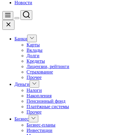
Новости
Поиск
Меню
Цвет
Закрыть
переключателя
Показать
Банки
подменю
Карты
Вклады
Долги
Кредиты
Лицензии, рейтинги
Страхование
Прочее
Показать
Деньги
подменю
Налоги
Накопления
Пенсионный фонд
Платёжные системы
Прочее
Показать
Бизнес
подменю
Бизнес-планы
Инвестиции