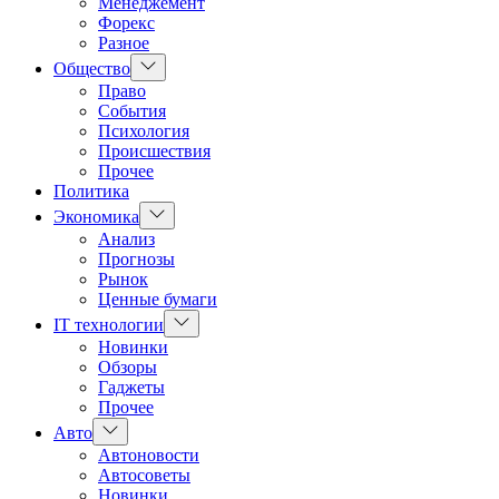
Менеджемент
Форекс
Разное
Показать
Общество
подменю
Право
События
Психология
Происшествия
Прочее
Политика
Показать
Экономика
подменю
Анализ
Прогнозы
Рынок
Ценные бумаги
Показать
IT технологии
подменю
Новинки
Обзоры
Гаджеты
Прочее
Показать
Авто
подменю
Автоновости
Автосоветы
Новинки