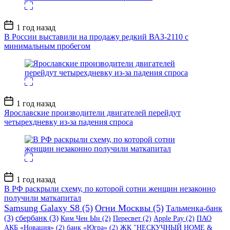
Дата
1 год назад
записи
В России выставили на продажу редкий ВАЗ-2110 с
минимальным пробегом
Дата
1 год назад
записи
Ярославские производители двигателей перейдут
четырехдневку из-за падения спроса
Дата
1 год назад
записи
В РФ раскрыли схему, по которой сотни женщин незаконно
получили маткапитал
Samsung Galaxy S8
(5)
Огни Москвы
(5)
Тальменка-банк
(3)
сбербанк
(3)
Ким Чен Ын
(2)
Пересвет
(2)
Apple Pay
(2)
ПАО
АКБ «Новация»
(2)
банк «Югра»
(2)
ЖК "НЕСКУЧНЫЙ HOME &