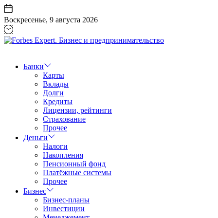
Перейти
к
Воскресенье, 9 августа 2026
содержанию
Forbes
Expert.
Бизнес
Банки
и
Карты
предпринимательство
Вклады
Долги
Кредиты
Лицензии, рейтинги
Страхование
Прочее
Деньги
Налоги
Накопления
Пенсионный фонд
Платёжные системы
Прочее
Бизнес
Бизнес-планы
Инвестиции
Менеджемент