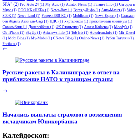
SPA"
(2)
Pro-Auto 24
(1)
My-Auto
(1)
Aviator-News
(1)
Finanse-Info
(1)
Сегодня в
Мире
(1)
ООО КБ «НКБ»
(1)
News-Box
(1)
Взгляд-Инфо
(1)
Auto-Master
(1)
Volvo
S60R
(1)
News-Land
(1)
Peugeot 908-RC
(1)
Mobilcom
(1)
News-Expert
(1)
Сальман
бен Абдель Азиз аль-Сауд
(1)
НДС
(1)
Укртелеком
(1)
прожиточный минимум
(1)
Совкомбанк
(1)
Донхлеббанк
(1)
ФК Открытие
(1)
Алина Кабаева
(1)
Moody's
(1)
Ob-IPhone
(1)
SkyUp
(1)
Avianews.Info
(1)
Tob-Biz
(1)
Autodrom.Info
(1)
Mir-Diesel
(1)
Mobi Blog
(1)
My-Mobil
(1)
CNews.Blog
(1)
Online-News
(1)
Рубен Татулян
(1)
Росбанк
(1)
Русские ракеты в Калининграде в ответ на
приближение НАТО к границам страны
Начались выплаты страхового возмещения
вкладчикам Юникорбанка
Калейдоскоп: