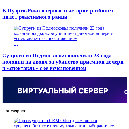
В Пуэрто-Рико впервые в истории разбился
пилот реактивного ранца
Супруги из Подмосковья получили 23 года
колонии на двоих за убийство приемной дочери
и «спектакль» с ее исчезновением
Популярное