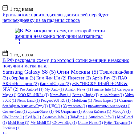
Дата
1 год назад
записи
Ярославские производители двигателей перейдут
четырехдневку из-за падения спроса
Дата
1 год назад
записи
В РФ раскрыли схему, по которой сотни женщин незаконно
получили маткапитал
Samsung Galaxy S8
(5)
Огни Москвы
(5)
Тальменка-банк
(3)
сбербанк
(3)
Ким Чен Ын
(2)
Пересвет
(2)
Apple Pay
(2)
ПАО
АКБ «Новация»
(2)
банк «Югра»
(2)
ЖК "НЕСКУЧНЫЙ HOME &
SPA"
(2)
Pro-Auto 24
(1)
My-Auto
(1)
Aviator-News
(1)
Finanse-Info
(1)
Сегодня в
Мире
(1)
ООО КБ «НКБ»
(1)
News-Box
(1)
Взгляд-Инфо
(1)
Auto-Master
(1)
Volvo
S60R
(1)
News-Land
(1)
Peugeot 908-RC
(1)
Mobilcom
(1)
News-Expert
(1)
Сальман
бен Абдель Азиз аль-Сауд
(1)
НДС
(1)
Укртелеком
(1)
прожиточный минимум
(1)
Совкомбанк
(1)
Донхлеббанк
(1)
ФК Открытие
(1)
Алина Кабаева
(1)
Moody's
(1)
Ob-IPhone
(1)
SkyUp
(1)
Avianews.Info
(1)
Tob-Biz
(1)
Autodrom.Info
(1)
Mir-Diesel
(1)
Mobi Blog
(1)
My-Mobil
(1)
CNews.Blog
(1)
Online-News
(1)
Рубен Татулян
(1)
Росбанк
(1)