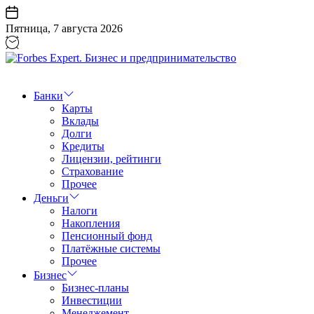
Перейти
к
Пятница, 7 августа 2026
содержанию
Forbes
Expert.
Бизнес
Банки
и
Карты
предпринимательство
Вклады
Долги
Кредиты
Лицензии, рейтинги
Страхование
Прочее
Деньги
Налоги
Накопления
Пенсионный фонд
Платёжные системы
Прочее
Бизнес
Бизнес-планы
Инвестиции
Менеджемент