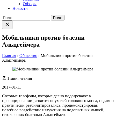
Обзоры
Новости
Найти:
Закрыть
поиск
Мобильники против болезни
Альцгеймера
Главная
›
Общество
›
Мобильники против болезни
Альцгеймера
Расчетное
1 мин. чтения
время
чтения
2017-01-11
Сотовые телефоны, которые давно подозревают в
провоцировании развития опухолей головного мозга, недавно
практически реабилитировались, продемонстрировав
целебное воздействие излучения на подопытных мышей,
страдающих болезнью Альцгеймера.