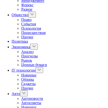
Менеджемент
Форекс
Разное
Показать
Общество
подменю
Право
События
Психология
Происшествия
Прочее
Политика
Показать
Экономика
подменю
Анализ
Прогнозы
Рынок
Ценные бумаги
Показать
IT технологии
подменю
Новинки
Обзоры
Гаджеты
Прочее
Показать
Авто
подменю
Автоновости
Автосоветы
Новинки