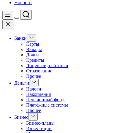
Новости
Поиск
Меню
Цвет
Закрыть
переключателя
Показать
Банки
подменю
Карты
Вклады
Долги
Кредиты
Лицензии, рейтинги
Страхование
Прочее
Показать
Деньги
подменю
Налоги
Накопления
Пенсионный фонд
Платёжные системы
Прочее
Показать
Бизнес
подменю
Бизнес-планы
Инвестиции