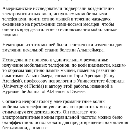
Американские исследователи подвергали воздействию
электромагнитных волн, испускаемых мобильными
телефонами, почти сотню мышей в течение часа-двух
ежедневно на протяжении семи-восьми месяцев, чтобы
оценить вред десятилетнего использования мобильников
людьми.
Некоторые из этих мышей были генетически изменены для
эмуляции начальной стадии болезни Альцгеймера.
Исследование привело к удивительным результатам:
излучение мобильных телефонов, по всей видимости, каким-
то образом защитило память мышей, помешав развитию
симптомов Альцгеймера, согласно Гэри Арендаш (Gary
Arendash), профессору неврологии в Университете Флориды
(University of Florida) и автору этой работы, изданной в
журнале the Journal of Alzheimer’s Disease.
Согласно невропатологу, электромагнитные волны
мобильных телефонов увеличивают кровоток к мозгу,
стимулируя его деятельность. Он полагает, что
электромагнитные волны правильной частоты можно было
бы эффективно использовать для предотвращения накопления
бета-амилоида в мозге.