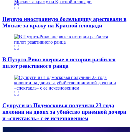
Первую иностранную болельщицу арестовали в
Москве за кражу на Красной площади
В Пуэрто-Рико впервые в истории разбился
пилот реактивного ранца
Супруги из Подмосковья получили 23 года
колонии на двоих за убийство приемной дочери
и «спектакль» с ее исчезновением