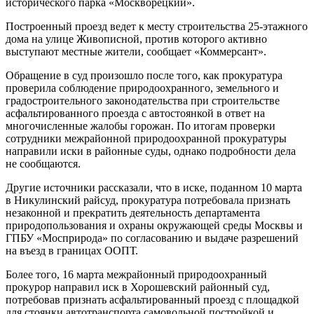
исторического парка «Москворецкий».
Построенный проезд ведет к месту строительства 25-этажного
дома на улице Живописной, против которого активно
выступают местные жители, сообщает «Коммерсант».
Обращение в суд произошло после того, как прокуратура
проверила соблюдение природоохранного, земельного и
градостроительного законодательства при строительстве
асфальтированного проезда с автостоянкой в ответ на
многочисленные жалобы горожан. По итогам проверки
сотрудники межрайонной природоохранной прокуратуры
направили иски в районные суды, однако подробности дела
не сообщаются.
Другие источники рассказали, что в иске, поданном 10 марта
в Никулинский райсуд, прокуратура потребовала признать
незаконной и прекратить деятельность департамента
природопользования и охраны окружающей среды Москвы и
ГПБУ «Мосприрода» по согласованию и выдаче разрешений
на въезд в границах ООПТ.
Более того, 16 марта межрайонный природоохранный
прокурор направил иск в Хорошевский районный суд,
потребовав признать асфальтированный проезд с площадкой
для стоянки автотранспорта самовольной постройкой и