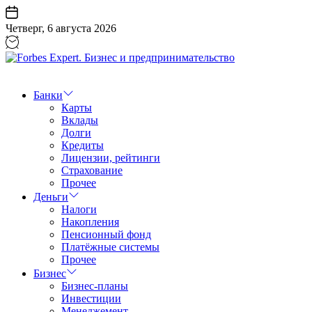
Перейти
к
Четверг, 6 августа 2026
содержанию
Forbes
Expert.
Бизнес
Банки
и
Карты
предпринимательство
Вклады
Долги
Кредиты
Лицензии, рейтинги
Страхование
Прочее
Деньги
Налоги
Накопления
Пенсионный фонд
Платёжные системы
Прочее
Бизнес
Бизнес-планы
Инвестиции
Менеджемент