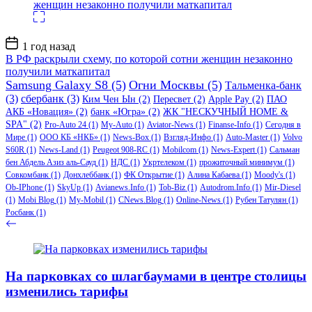
Дата
1 год назад
записи
В РФ раскрыли схему, по которой сотни женщин незаконно
получили маткапитал
Samsung Galaxy S8
(5)
Огни Москвы
(5)
Тальменка-банк
(3)
сбербанк
(3)
Ким Чен Ын
(2)
Пересвет
(2)
Apple Pay
(2)
ПАО
АКБ «Новация»
(2)
банк «Югра»
(2)
ЖК "НЕСКУЧНЫЙ HOME &
SPA"
(2)
Pro-Auto 24
(1)
My-Auto
(1)
Aviator-News
(1)
Finanse-Info
(1)
Сегодня в
Мире
(1)
ООО КБ «НКБ»
(1)
News-Box
(1)
Взгляд-Инфо
(1)
Auto-Master
(1)
Volvo
S60R
(1)
News-Land
(1)
Peugeot 908-RC
(1)
Mobilcom
(1)
News-Expert
(1)
Сальман
бен Абдель Азиз аль-Сауд
(1)
НДС
(1)
Укртелеком
(1)
прожиточный минимум
(1)
Совкомбанк
(1)
Донхлеббанк
(1)
ФК Открытие
(1)
Алина Кабаева
(1)
Moody's
(1)
Ob-IPhone
(1)
SkyUp
(1)
Avianews.Info
(1)
Tob-Biz
(1)
Autodrom.Info
(1)
Mir-Diesel
(1)
Mobi Blog
(1)
My-Mobil
(1)
CNews.Blog
(1)
Online-News
(1)
Рубен Татулян
(1)
Росбанк
(1)
На парковках со шлагбаумами в центре столицы
изменились тарифы