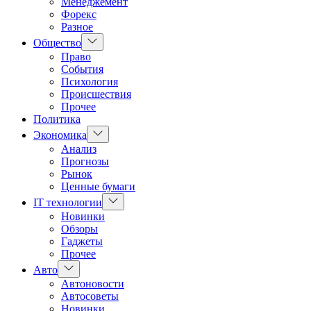
Менеджемент
Форекс
Разное
Показать
Общество
подменю
Право
События
Психология
Происшествия
Прочее
Политика
Показать
Экономика
подменю
Анализ
Прогнозы
Рынок
Ценные бумаги
Показать
IT технологии
подменю
Новинки
Обзоры
Гаджеты
Прочее
Показать
Авто
подменю
Автоновости
Автосоветы
Новинки