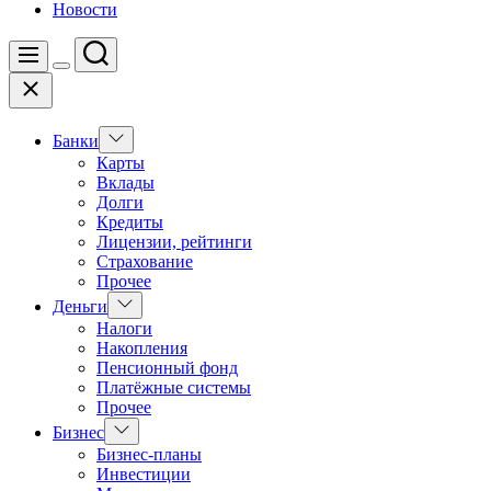
Новости
Поиск
Меню
Цвет
Закрыть
переключателя
Показать
Банки
подменю
Карты
Вклады
Долги
Кредиты
Лицензии, рейтинги
Страхование
Прочее
Показать
Деньги
подменю
Налоги
Накопления
Пенсионный фонд
Платёжные системы
Прочее
Показать
Бизнес
подменю
Бизнес-планы
Инвестиции