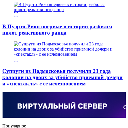
В Пуэрто-Рико впервые в истории разбился
пилот реактивного ранца
Супруги из Подмосковья получили 23 года
колонии на двоих за убийство приемной дочери
и «спектакль» с ее исчезновением
Популярное