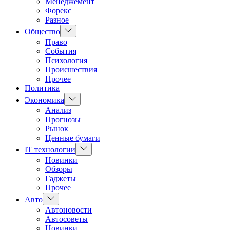
Менеджемент
Форекс
Разное
Показать
Общество
подменю
Право
События
Психология
Происшествия
Прочее
Политика
Показать
Экономика
подменю
Анализ
Прогнозы
Рынок
Ценные бумаги
Показать
IT технологии
подменю
Новинки
Обзоры
Гаджеты
Прочее
Показать
Авто
подменю
Автоновости
Автосоветы
Новинки