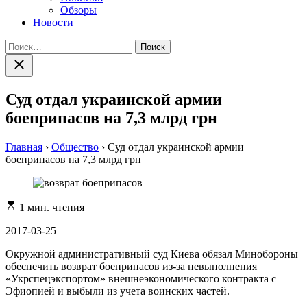
Обзоры
Новости
Найти:
Закрыть
поиск
Суд отдал украинской армии
боеприпасов на 7,3 млрд грн
Главная
›
Общество
›
Суд отдал украинской армии
боеприпасов на 7,3 млрд грн
Расчетное
1 мин. чтения
время
чтения
2017-03-25
Окружной административный суд Киева обязал Минобороны
обеспечить возврат боеприпасов из-за невыполнения
«Укрспецэкспортом» внешнеэкономического контракта с
Эфиопией и выбыли из учета воинских частей.