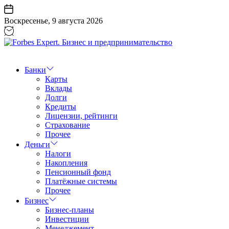
Перейти
к
Воскресенье, 9 августа 2026
содержанию
Forbes
Expert.
Бизнес
Банки
и
Карты
предпринимательство
Вклады
Долги
Кредиты
Лицензии, рейтинги
Страхование
Прочее
Деньги
Налоги
Накопления
Пенсионный фонд
Платёжные системы
Прочее
Бизнес
Бизнес-планы
Инвестиции
Менеджемент