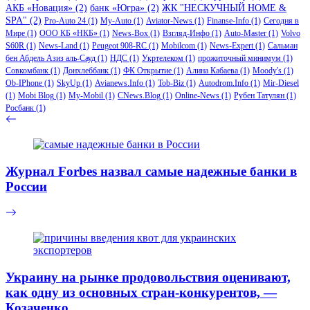
АКБ «Новация»
(2)
банк «Югра»
(2)
ЖК "НЕСКУЧНЫЙ HOME &
SPA"
(2)
Pro-Auto 24
(1)
My-Auto
(1)
Aviator-News
(1)
Finanse-Info
(1)
Сегодня в
Мире
(1)
ООО КБ «НКБ»
(1)
News-Box
(1)
Взгляд-Инфо
(1)
Auto-Master
(1)
Volvo
S60R
(1)
News-Land
(1)
Peugeot 908-RC
(1)
Mobilcom
(1)
News-Expert
(1)
Сальман
бен Абдель Азиз аль-Сауд
(1)
НДС
(1)
Укртелеком
(1)
прожиточный минимум
(1)
Совкомбанк
(1)
Донхлеббанк
(1)
ФК Открытие
(1)
Алина Кабаева
(1)
Moody's
(1)
Ob-IPhone
(1)
SkyUp
(1)
Avianews.Info
(1)
Tob-Biz
(1)
Autodrom.Info
(1)
Mir-Diesel
(1)
Mobi Blog
(1)
My-Mobil
(1)
CNews.Blog
(1)
Online-News
(1)
Рубен Татулян
(1)
Росбанк
(1)
Журнал Forbes назвал самые надежные банки в
России‍
Украину на рынке продовольствия оценивают,
как одну из основных стран-конкурентов, —
Козаченко