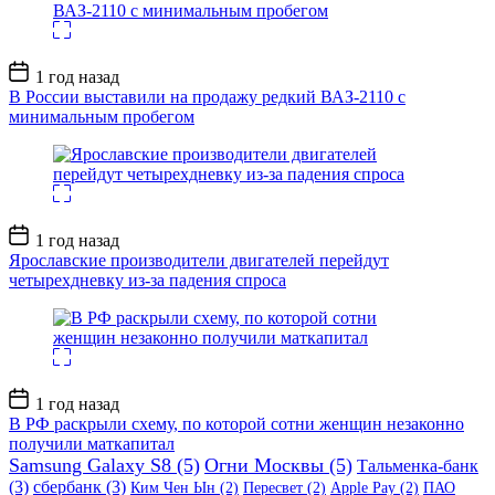
Дата
1 год назад
записи
В России выставили на продажу редкий ВАЗ-2110 с
минимальным пробегом
Дата
1 год назад
записи
Ярославские производители двигателей перейдут
четырехдневку из-за падения спроса
Дата
1 год назад
записи
В РФ раскрыли схему, по которой сотни женщин незаконно
получили маткапитал
Samsung Galaxy S8
(5)
Огни Москвы
(5)
Тальменка-банк
(3)
сбербанк
(3)
Ким Чен Ын
(2)
Пересвет
(2)
Apple Pay
(2)
ПАО