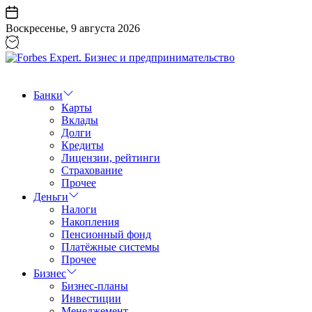
Перейти
к
Воскресенье, 9 августа 2026
содержанию
Forbes
Expert.
Бизнес
Банки
и
Карты
предпринимательство
Вклады
Долги
Кредиты
Лицензии, рейтинги
Страхование
Прочее
Деньги
Налоги
Накопления
Пенсионный фонд
Платёжные системы
Прочее
Бизнес
Бизнес-планы
Инвестиции
Менеджемент