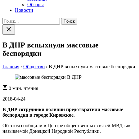
Обзоры
Новости
Найти:
Закрыть
поиск
В ДНР вспыхнули массовые
беспорядки
Главная
›
Общество
›
В ДНР вспыхнули массовые беспорядки
Расчетное
0 мин. чтения
время
чтения
2018-04-24
В ДНР сотрудники полиции предотвратили массовые
беспорядки в городе Кировское.
Об этом сообщили в Центре общественных связей МВД так
называемой Донецкой Народной Республики.