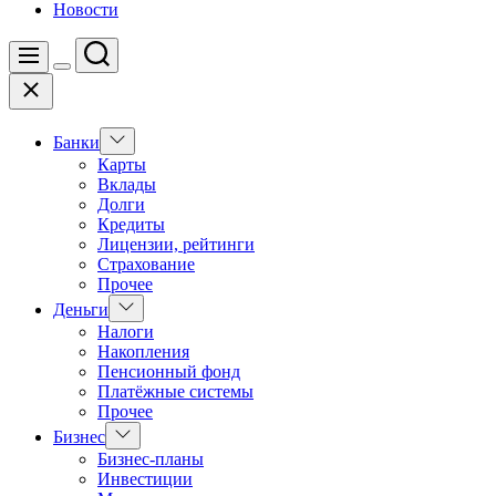
Новости
Поиск
Меню
Цвет
Закрыть
переключателя
Показать
Банки
подменю
Карты
Вклады
Долги
Кредиты
Лицензии, рейтинги
Страхование
Прочее
Показать
Деньги
подменю
Налоги
Накопления
Пенсионный фонд
Платёжные системы
Прочее
Показать
Бизнес
подменю
Бизнес-планы
Инвестиции