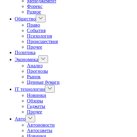
Менеджемент
Форекс
Разное
Показать
Общество
подменю
Право
События
Психология
Происшествия
Прочее
Политика
Показать
Экономика
подменю
Анализ
Прогнозы
Рынок
Ценные бумаги
Показать
IT технологии
подменю
Новинки
Обзоры
Гаджеты
Прочее
Показать
Авто
подменю
Автоновости
Автосоветы
Новинки