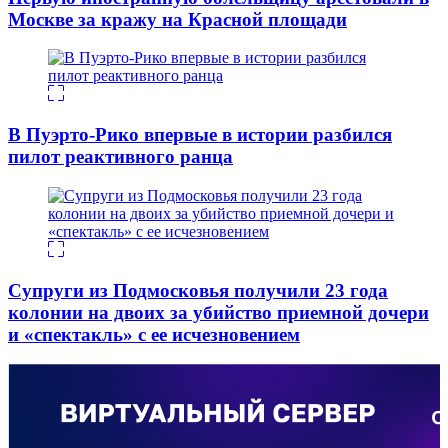
Москве за кражу на Красной площади
В Пуэрто-Рико впервые в истории разбился
пилот реактивного ранца
Супруги из Подмосковья получили 23 года
колонии на двоих за убийство приемной дочери
и «спектакль» с ее исчезновением