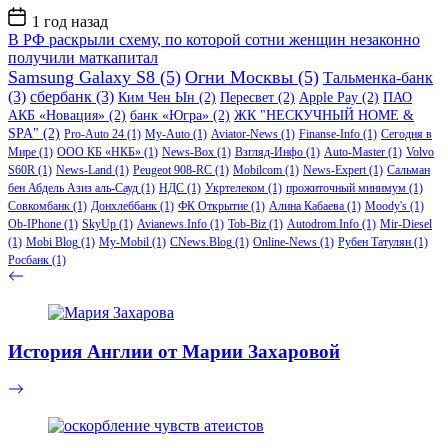
Дата
1 год назад
записи
В РФ раскрыли схему, по которой сотни женщин незаконно
получили маткапитал
Samsung Galaxy S8
(5)
Огни Москвы
(5)
Тальменка-банк
(3)
сбербанк
(3)
Ким Чен Ын
(2)
Пересвет
(2)
Apple Pay
(2)
ПАО
АКБ «Новация»
(2)
банк «Югра»
(2)
ЖК "НЕСКУЧНЫЙ HOME &
SPA"
(2)
Pro-Auto 24
(1)
My-Auto
(1)
Aviator-News
(1)
Finanse-Info
(1)
Сегодня в
Мире
(1)
ООО КБ «НКБ»
(1)
News-Box
(1)
Взгляд-Инфо
(1)
Auto-Master
(1)
Volvo
S60R
(1)
News-Land
(1)
Peugeot 908-RC
(1)
Mobilcom
(1)
News-Expert
(1)
Сальман
бен Абдель Азиз аль-Сауд
(1)
НДС
(1)
Укртелеком
(1)
прожиточный минимум
(1)
Совкомбанк
(1)
Донхлеббанк
(1)
ФК Открытие
(1)
Алина Кабаева
(1)
Moody's
(1)
Ob-IPhone
(1)
SkyUp
(1)
Avianews.Info
(1)
Tob-Biz
(1)
Autodrom.Info
(1)
Mir-Diesel
(1)
Mobi Blog
(1)
My-Mobil
(1)
CNews.Blog
(1)
Online-News
(1)
Рубен Татулян
(1)
Росбанк
(1)
История Англии от Марии Захаровой