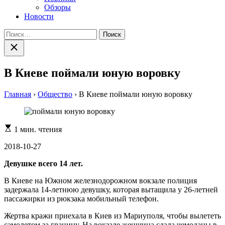
Обзоры
Новости
Найти:
Закрыть
поиск
В Киеве поймали юную воровку
Главная
›
Общество
›
В Киеве поймали юную воровку
Расчетное
1 мин. чтения
время
чтения
2018-10-27
Девушке всего 14 лет.
В Киеве на Южном железнодорожном вокзале полиция
задержала 14-летнюю девушку, которая вытащила у 26-летней
пассажирки из рюкзака мобильный телефон.
Жертва кражи приехала в Киев из Мариуполя, чтобы вылететь
самолетом за границу. На вокзале женщина сдала чемоданы в