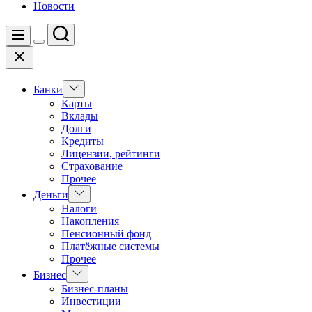
Новости
Поиск
Меню
Цвет
Закрыть
переключателя
Показать
Банки
подменю
Карты
Вклады
Долги
Кредиты
Лицензии, рейтинги
Страхование
Прочее
Показать
Деньги
подменю
Налоги
Накопления
Пенсионный фонд
Платёжные системы
Прочее
Показать
Бизнес
подменю
Бизнес-планы
Инвестиции