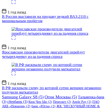
Дата
1 год назад
записи
В России выставили на продажу редкий ВАЗ-2110 с
минимальным пробегом
Дата
1 год назад
записи
Ярославские производители двигателей перейдут
четырехдневку из-за падения спроса
Дата
1 год назад
записи
В РФ раскрыли схему, по которой сотни женщин незаконно
получили маткапитал
Samsung Galaxy S8
(5)
Огни Москвы
(5)
Тальменка-банк
(3)
сбербанк
(3)
Ким Чен Ын
(2)
Пересвет
(2)
Apple Pay
(2)
ПАО
АКБ «Новация»
(2)
банк «Югра»
(2)
ЖК "НЕСКУЧНЫЙ HOME &