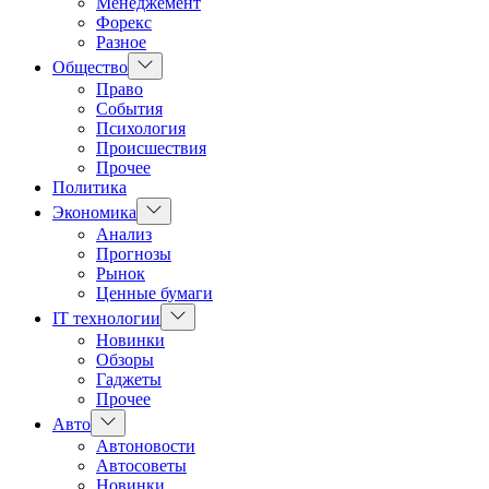
Менеджемент
Форекс
Разное
Показать
Общество
подменю
Право
События
Психология
Происшествия
Прочее
Политика
Показать
Экономика
подменю
Анализ
Прогнозы
Рынок
Ценные бумаги
Показать
IT технологии
подменю
Новинки
Обзоры
Гаджеты
Прочее
Показать
Авто
подменю
Автоновости
Автосоветы
Новинки