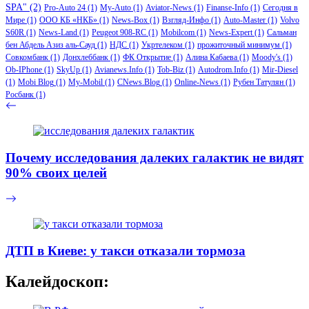
SPA"
(2)
Pro-Auto 24
(1)
My-Auto
(1)
Aviator-News
(1)
Finanse-Info
(1)
Сегодня в
Мире
(1)
ООО КБ «НКБ»
(1)
News-Box
(1)
Взгляд-Инфо
(1)
Auto-Master
(1)
Volvo
S60R
(1)
News-Land
(1)
Peugeot 908-RC
(1)
Mobilcom
(1)
News-Expert
(1)
Сальман
бен Абдель Азиз аль-Сауд
(1)
НДС
(1)
Укртелеком
(1)
прожиточный минимум
(1)
Совкомбанк
(1)
Донхлеббанк
(1)
ФК Открытие
(1)
Алина Кабаева
(1)
Moody's
(1)
Ob-IPhone
(1)
SkyUp
(1)
Avianews.Info
(1)
Tob-Biz
(1)
Autodrom.Info
(1)
Mir-Diesel
(1)
Mobi Blog
(1)
My-Mobil
(1)
CNews.Blog
(1)
Online-News
(1)
Рубен Татулян
(1)
Росбанк
(1)
Почему исследования далеких галактик не видят
90% своих целей
ДТП в Киеве: у такси отказали тормоза
Калейдоскоп: