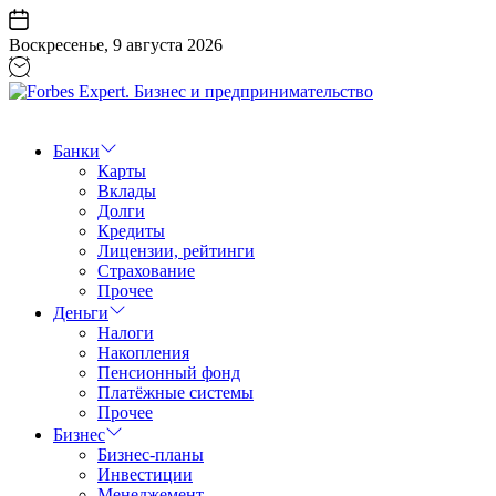
Перейти
к
Воскресенье, 9 августа 2026
содержанию
Forbes
Expert.
Бизнес
Банки
и
Карты
предпринимательство
Вклады
Долги
Кредиты
Лицензии, рейтинги
Страхование
Прочее
Деньги
Налоги
Накопления
Пенсионный фонд
Платёжные системы
Прочее
Бизнес
Бизнес-планы
Инвестиции
Менеджемент