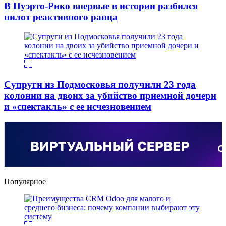
В Пуэрто-Рико впервые в истории разбился
пилот реактивного ранца
Супруги из Подмосковья получили 23 года
колонии на двоих за убийство приемной дочери
и «спектакль» с ее исчезновением
Популярное