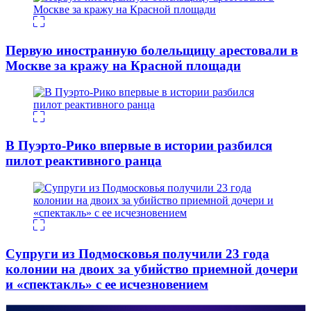
Первую иностранную болельщицу арестовали в
Москве за кражу на Красной площади
В Пуэрто-Рико впервые в истории разбился
пилот реактивного ранца
Супруги из Подмосковья получили 23 года
колонии на двоих за убийство приемной дочери
и «спектакль» с ее исчезновением