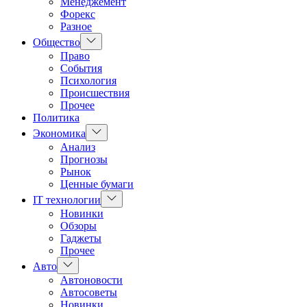
Менеджемент
Форекс
Разное
Показать
Общество
подменю
Право
События
Психология
Происшествия
Прочее
Политика
Показать
Экономика
подменю
Анализ
Прогнозы
Рынок
Ценные бумаги
Показать
IT технологии
подменю
Новинки
Обзоры
Гаджеты
Прочее
Показать
Авто
подменю
Автоновости
Автосоветы
Новинки