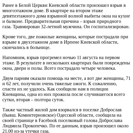
Ранее в Белой Церкви Киевской области произошел взрыв в
многоэтажном доме. В квартире на втором этаже
девятиэтажного дома взрывной волной выбиты окна на кухне
и балконе. Предварительная причина – взрыв природного
газа. Травмирован 32-летний мужчина. Он госпитализирован.
Кроме того, две пожилые женщины, которые пострадали при
взрыве в двухэтажном доме в Ирпене Киевской области,
скончались в больнице.
Напомним, взрыв прогремел ночью 11 августа на первом
этаже. В результате в нескольких квартирах были повреждены
окна, двери и полы. Всего пострадало четыре человека.
Двум парням оказали помощь на месте, а вот две женщины, 71
и 62 лет, получили очень тяжелые ожоги. К сожалению,
спасти их не удалось. Как сообщили нам в полиции
Киевщины, одна из них прожила после случившегося всего
сутки, вторая – полтора суток.
Также частный жилой дом взорвался в поселке Доброслав
(бывш. Коминтерновское) Одесской области, сообщила на
своей странице в Facebook поселковый голова Доброслава
Людмила Прокопечко. По ее данным, взрыв произошел около
21.00 из-за утечки газа.