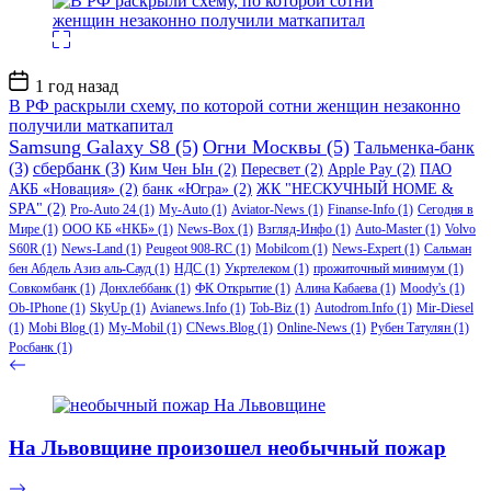
Дата
1 год назад
записи
В РФ раскрыли схему, по которой сотни женщин незаконно
получили маткапитал
Samsung Galaxy S8
(5)
Огни Москвы
(5)
Тальменка-банк
(3)
сбербанк
(3)
Ким Чен Ын
(2)
Пересвет
(2)
Apple Pay
(2)
ПАО
АКБ «Новация»
(2)
банк «Югра»
(2)
ЖК "НЕСКУЧНЫЙ HOME &
SPA"
(2)
Pro-Auto 24
(1)
My-Auto
(1)
Aviator-News
(1)
Finanse-Info
(1)
Сегодня в
Мире
(1)
ООО КБ «НКБ»
(1)
News-Box
(1)
Взгляд-Инфо
(1)
Auto-Master
(1)
Volvo
S60R
(1)
News-Land
(1)
Peugeot 908-RC
(1)
Mobilcom
(1)
News-Expert
(1)
Сальман
бен Абдель Азиз аль-Сауд
(1)
НДС
(1)
Укртелеком
(1)
прожиточный минимум
(1)
Совкомбанк
(1)
Донхлеббанк
(1)
ФК Открытие
(1)
Алина Кабаева
(1)
Moody's
(1)
Ob-IPhone
(1)
SkyUp
(1)
Avianews.Info
(1)
Tob-Biz
(1)
Autodrom.Info
(1)
Mir-Diesel
(1)
Mobi Blog
(1)
My-Mobil
(1)
CNews.Blog
(1)
Online-News
(1)
Рубен Татулян
(1)
Росбанк
(1)
На Львовщине произошел необычный пожар