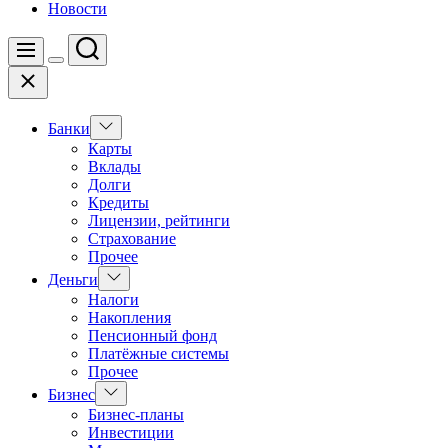
Новости
Поиск
Меню
Цвет
Закрыть
переключателя
Показать
Банки
подменю
Карты
Вклады
Долги
Кредиты
Лицензии, рейтинги
Страхование
Прочее
Показать
Деньги
подменю
Налоги
Накопления
Пенсионный фонд
Платёжные системы
Прочее
Показать
Бизнес
подменю
Бизнес-планы
Инвестиции