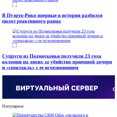
В Пуэрто-Рико впервые в истории разбился
пилот реактивного ранца
Супруги из Подмосковья получили 23 года
колонии на двоих за убийство приемной дочери
и «спектакль» с ее исчезновением
Популярное