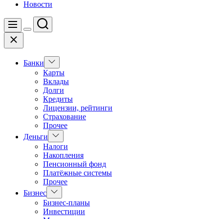
Новости
Поиск
Меню
Цвет
Закрыть
переключателя
Показать
Банки
подменю
Карты
Вклады
Долги
Кредиты
Лицензии, рейтинги
Страхование
Прочее
Показать
Деньги
подменю
Налоги
Накопления
Пенсионный фонд
Платёжные системы
Прочее
Показать
Бизнес
подменю
Бизнес-планы
Инвестиции