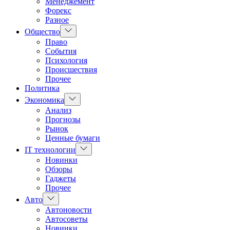
Менеджемент
Форекс
Разное
Показать
Общество
подменю
Право
События
Психология
Происшествия
Прочее
Политика
Показать
Экономика
подменю
Анализ
Прогнозы
Рынок
Ценные бумаги
Показать
IT технологии
подменю
Новинки
Обзоры
Гаджеты
Прочее
Показать
Авто
подменю
Автоновости
Автосоветы
Новинки