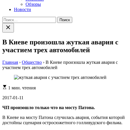
Обзоры
Новости
Найти:
Закрыть
поиск
В Киеве произошла жуткая авария с
участием трех автомобилей
Главная
›
Общество
›
В Киеве произошла жуткая авария с
участием трех автомобилей
Расчетное
1 мин. чтения
время
чтения
2017-01-11
ЧП произошло только что на мосту Патона.
В Киеве на мосту Патона случилась авария, события которой
достойны сценария остросюжетного голливудского фильма.