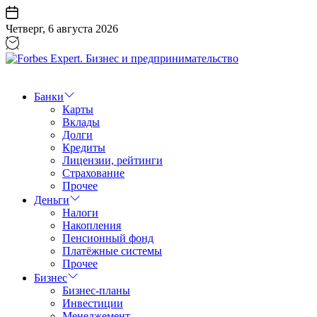
Перейти
к
Четверг, 6 августа 2026
содержанию
Forbes
Expert.
Бизнес
Банки
и
Карты
предпринимательство
Вклады
Долги
Кредиты
Лицензии, рейтинги
Страхование
Прочее
Деньги
Налоги
Накопления
Пенсионный фонд
Платёжные системы
Прочее
Бизнес
Бизнес-планы
Инвестиции
Менеджемент