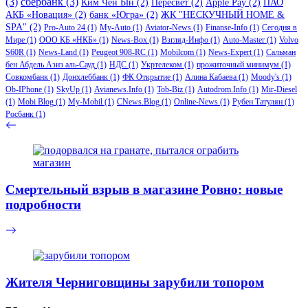
(3)
сбербанк
(3)
Ким Чен Ын
(2)
Пересвет
(2)
Apple Pay
(2)
ПАО
АКБ «Новация»
(2)
банк «Югра»
(2)
ЖК "НЕСКУЧНЫЙ HOME &
SPA"
(2)
Pro-Auto 24
(1)
My-Auto
(1)
Aviator-News
(1)
Finanse-Info
(1)
Сегодня в
Мире
(1)
ООО КБ «НКБ»
(1)
News-Box
(1)
Взгляд-Инфо
(1)
Auto-Master
(1)
Volvo
S60R
(1)
News-Land
(1)
Peugeot 908-RC
(1)
Mobilcom
(1)
News-Expert
(1)
Сальман
бен Абдель Азиз аль-Сауд
(1)
НДС
(1)
Укртелеком
(1)
прожиточный минимум
(1)
Совкомбанк
(1)
Донхлеббанк
(1)
ФК Открытие
(1)
Алина Кабаева
(1)
Moody's
(1)
Ob-IPhone
(1)
SkyUp
(1)
Avianews.Info
(1)
Tob-Biz
(1)
Autodrom.Info
(1)
Mir-Diesel
(1)
Mobi Blog
(1)
My-Mobil
(1)
CNews.Blog
(1)
Online-News
(1)
Рубен Татулян
(1)
Росбанк
(1)
Смертельный взрыв в магазине Ровно: новые
подробности
Жителя Черниговщины зарубили топором