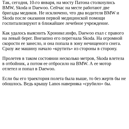
Так, сегодня, 10-го января, на мосту Патона столкнулись
BMW, Skoda и Daewoo. Сейчас на месте работают две
бригады медиков. Не исключено, что два водителя BMW и
Skoda после оказания первой медицинской помощи
госпитализируют в ближайшее лечебное учреждение.
Как удалось выяснить Хронике.инфо, Daewoo ехал с правого
на левый берег. Внезапно его перегнала Skoda. На огромной
скорости ее занесло, и она попала в зону нечищеного снега.
Сразу же машину начало «крутить» из стороны в сторону.
Пролетев в таком состоянии несколько метров, Skoda влетела
в отбойник, а потом ее отбросило на BMW. А ее мотор
отлетел и попал в Daewoo.
Если бы его траектория полета была выше, то без жертв бы не
обошлось. Ведь крышу Lanos наверняка «срубило» бы.