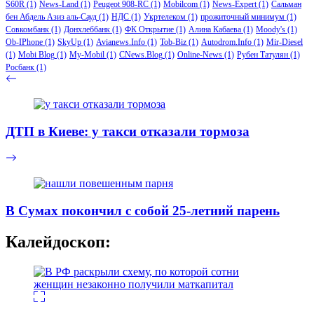
S60R
(1)
News-Land
(1)
Peugeot 908-RC
(1)
Mobilcom
(1)
News-Expert
(1)
Сальман
бен Абдель Азиз аль-Сауд
(1)
НДС
(1)
Укртелеком
(1)
прожиточный минимум
(1)
Совкомбанк
(1)
Донхлеббанк
(1)
ФК Открытие
(1)
Алина Кабаева
(1)
Moody's
(1)
Ob-IPhone
(1)
SkyUp
(1)
Avianews.Info
(1)
Tob-Biz
(1)
Autodrom.Info
(1)
Mir-Diesel
(1)
Mobi Blog
(1)
My-Mobil
(1)
CNews.Blog
(1)
Online-News
(1)
Рубен Татулян
(1)
Росбанк
(1)
ДТП в Киеве: у такси отказали тормоза
В Сумах покончил с собой 25-летний парень
Калейдоскоп: