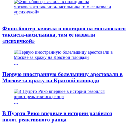
Фэшн-блогер заявила в полицию на московского
таксиста-насильника, там ее назвали
«психичкой»
Первую иностранную болельщицу арестовали в
Москве за кражу на Красной площади
В Пуэрто-Рико впервые в истории разбился
пилот реактивного ранца