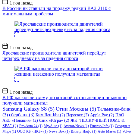
Дата
1 год назад
записи
В России выставили на продажу редкий ВАЗ-2110 с
минимальным пробегом
Дата
1 год назад
записи
Ярославские производители двигателей перейдут
четырехдневку из-за падения спроса
Дата
1 год назад
записи
В РФ раскрыли схему, по которой сотни женщин незаконно
получили маткапитал
Samsung Galaxy S8
(5)
Огни Москвы
(5)
Тальменка-банк
(3)
сбербанк
(3)
Ким Чен Ын
(2)
Пересвет
(2)
Apple Pay
(2)
ПАО
АКБ «Новация»
(2)
банк «Югра»
(2)
ЖК "НЕСКУЧНЫЙ HOME &
SPA"
(2)
Pro-Auto 24
(1)
My-Auto
(1)
Aviator-News
(1)
Finanse-Info
(1)
Сегодня в
Мире
(1)
ООО КБ «НКБ»
(1)
News-Box
(1)
Взгляд-Инфо
(1)
Auto-Master
(1)
Volvo