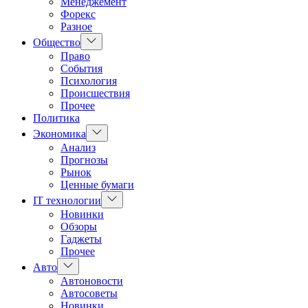
Менеджемент
Форекс
Разное
Показать
Общество
подменю
Право
События
Психология
Происшествия
Прочее
Политика
Показать
Экономика
подменю
Анализ
Прогнозы
Рынок
Ценные бумаги
Показать
IT технологии
подменю
Новинки
Обзоры
Гаджеты
Прочее
Показать
Авто
подменю
Автоновости
Автосоветы
Новинки