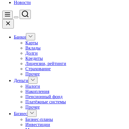
Новости
Поиск
Меню
Цвет
Закрыть
переключателя
Показать
Банки
подменю
Карты
Вклады
Долги
Кредиты
Лицензии, рейтинги
Страхование
Прочее
Показать
Деньги
подменю
Налоги
Накопления
Пенсионный фонд
Платёжные системы
Прочее
Показать
Бизнес
подменю
Бизнес-планы
Инвестиции