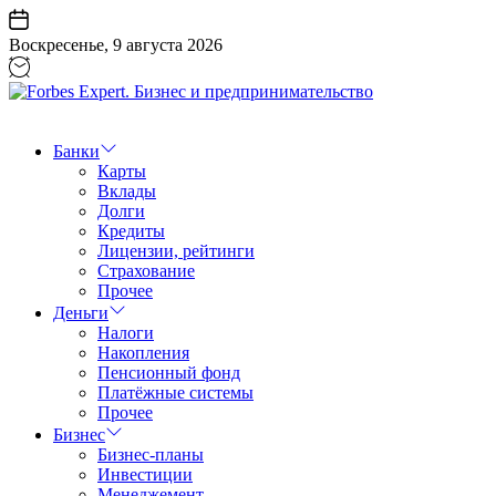
Перейти
к
Воскресенье, 9 августа 2026
содержанию
Forbes
Expert.
Бизнес
Банки
и
Карты
предпринимательство
Вклады
Долги
Кредиты
Лицензии, рейтинги
Страхование
Прочее
Деньги
Налоги
Накопления
Пенсионный фонд
Платёжные системы
Прочее
Бизнес
Бизнес-планы
Инвестиции
Менеджемент