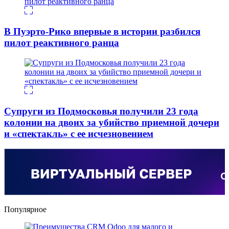
В Пуэрто-Рико впервые в истории разбился
пилот реактивного ранца
Супруги из Подмосковья получили 23 года
колонии на двоих за убийство приемной дочери
и «спектакль» с ее исчезновением
Популярное