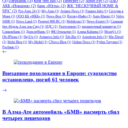
(3)
сбербанк
(3)
Ким Чен Ын
(2)
Пересвет
(2)
Apple Pay
(2)
ПАО
АКБ «Новация»
(2)
банк «Югра»
(2)
ЖК "НЕСКУЧНЫЙ HOME &
SPA"
(2)
Pro-Auto 24
(1)
My-Auto
(1)
Aviator-News
(1)
Finanse-Info
(1)
Сегодня в
Мире
(1)
ООО КБ «НКБ»
(1)
News-Box
(1)
Взгляд-Инфо
(1)
Auto-Master
(1)
Volvo
S60R
(1)
News-Land
(1)
Peugeot 908-RC
(1)
Mobilcom
(1)
News-Expert
(1)
Сальман
бен Абдель Азиз аль-Сауд
(1)
НДС
(1)
Укртелеком
(1)
прожиточный минимум
(1)
Совкомбанк
(1)
Донхлеббанк
(1)
ФК Открытие
(1)
Алина Кабаева
(1)
Moody's
(1)
Ob-IPhone
(1)
SkyUp
(1)
Avianews.Info
(1)
Tob-Biz
(1)
Autodrom.Info
(1)
Mir-Diesel
(1)
Mobi Blog
(1)
My-Mobil
(1)
CNews.Blog
(1)
Online-News
(1)
Рубен Татулян
(1)
Росбанк
(1)
Внезапное похолодание в Европе: судоходство
остановлено, погиб 61 человек
В Алма-Ате автомобиль «БМВ» насмерть сбил
четырех пешеходов