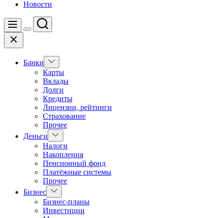
Новости
Поиск
Меню
Цвет
Закрыть
переключателя
Показать
Банки
подменю
Карты
Вклады
Долги
Кредиты
Лицензии, рейтинги
Страхование
Прочее
Показать
Деньги
подменю
Налоги
Накопления
Пенсионный фонд
Платёжные системы
Прочее
Показать
Бизнес
подменю
Бизнес-планы
Инвестиции