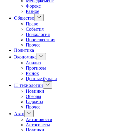
Менеджемент
Форекс
Разное
Показать
Общество
подменю
Право
События
Психология
Происшествия
Прочее
Политика
Показать
Экономика
подменю
Анализ
Прогнозы
Рынок
Ценные бумаги
Показать
IT технологии
подменю
Новинки
Обзоры
Гаджеты
Прочее
Показать
Авто
подменю
Автоновости
Автосоветы
Новинки