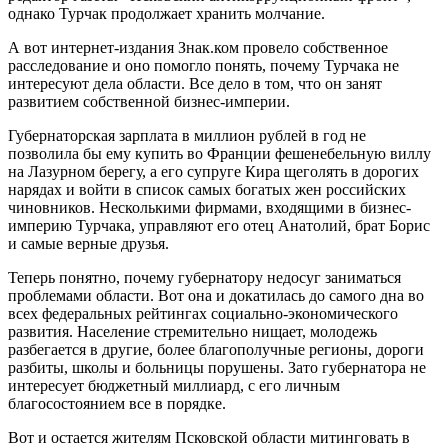
однако Турчак продолжает хранить молчание.
А вот интернет-издания Знак.ком провело собственное
расследование и оно помогло понять, почему Турчака не
интересуют дела области. Все дело в том, что он занят
развитием собственной бизнес-империи.
Губернаторская зарплата в миллион рублей в год не
позволила бы ему купить во Франции фешенебельную виллу
на Лазурном берегу, а его супруге Кира щеголять в дорогих
нарядах и войти в список самых богатых жен российских
чиновников. Несколькими фирмами, входящими в бизнес-
империю Турчака, управляют его отец Анатолий, брат Борис
и самые верные друзья.
Теперь понятно, почему губернатору недосуг заниматься
проблемами области. Вот она и докатилась до самого дна во
всех федеральных рейтингах социально-экономического
развития. Население стремительно нищает, молодежь
разбегается в другие, более благополучные регионы, дороги
разбиты, школы и больницы порушены. Зато губернатора не
интересует бюджетный миллиард, с его личным
благосостоянием все в порядке.
Вот и остается жителям Псковской области митинговать в