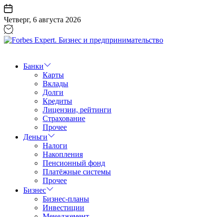
Перейти
к
Четверг, 6 августа 2026
содержанию
Forbes
Expert.
Бизнес
Банки
и
Карты
предпринимательство
Вклады
Долги
Кредиты
Лицензии, рейтинги
Страхование
Прочее
Деньги
Налоги
Накопления
Пенсионный фонд
Платёжные системы
Прочее
Бизнес
Бизнес-планы
Инвестиции
Менеджемент