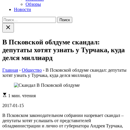
Обзоры
Новости
Найти:
Закрыть
поиск
В Псковской облдуме скандал:
депутаты хотят узнать у Турчака, куда
делся миллиард
Главная
›
Общество
›
В Псковской облдуме скандал: депутаты
хотят узнать у Турчака, куда делся миллиард
Расчетное
1 мин. чтения
время
чтения
2017-01-15
В Псковском законодательном собрании назревает скандал –
депутаты хотят услышать от представителей
обладминистрации и лично от губернатора Андрея Турчака,