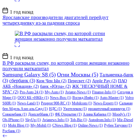
Дата
1 год назад
записи
Ярославские производители двигателей перейдут
четырехдневку из-за падения спроса
Дата
1 год назад
записи
В РФ раскрыли схему, по которой сотни женщин незаконно
получили маткапитал
Samsung Galaxy S8
(5)
Огни Москвы
(5)
Тальменка-банк
(3)
сбербанк
(3)
Ким Чен Ын
(2)
Пересвет
(2)
Apple Pay
(2)
ПАО
АКБ «Новация»
(2)
банк «Югра»
(2)
ЖК "НЕСКУЧНЫЙ HOME &
SPA"
(2)
Pro-Auto 24
(1)
My-Auto
(1)
Aviator-News
(1)
Finanse-Info
(1)
Сегодня в
Мире
(1)
ООО КБ «НКБ»
(1)
News-Box
(1)
Взгляд-Инфо
(1)
Auto-Master
(1)
Volvo
S60R
(1)
News-Land
(1)
Peugeot 908-RC
(1)
Mobilcom
(1)
News-Expert
(1)
Сальман
бен Абдель Азиз аль-Сауд
(1)
НДС
(1)
Укртелеком
(1)
прожиточный минимум
(1)
Совкомбанк
(1)
Донхлеббанк
(1)
ФК Открытие
(1)
Алина Кабаева
(1)
Moody's
(1)
Ob-IPhone
(1)
SkyUp
(1)
Avianews.Info
(1)
Tob-Biz
(1)
Autodrom.Info
(1)
Mir-Diesel
(1)
Mobi Blog
(1)
My-Mobil
(1)
CNews.Blog
(1)
Online-News
(1)
Рубен Татулян
(1)
Росбанк
(1)