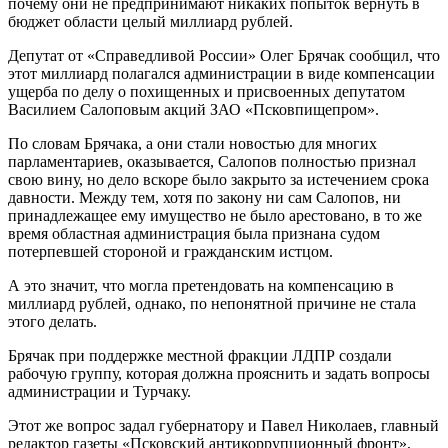
почему они не предпринимают никаких попыток вернуть в
бюджет области целый миллиард рублей.
Депутат от «Справедливой России» Олег Брячак сообщил, что
этот миллиард полагался администрации в виде компенсации
ущерба по делу о похищенных и присвоенных депутатом
Василием Салоповым акций ЗАО «Псковпищепром».
По словам Брячака, а они стали новостью для многих
парламентариев, оказывается, Салопов полностью признал
свою вину, но дело вскоре было закрыто за истечением срока
давности. Между тем, хотя по закону ни сам Салопов, ни
принадлежащее ему имущество не было арестовано, в то же
время областная администрация была признана судом
потерпевшей стороной и гражданским истцом.
А это значит, что могла претендовать на компенсацию в
миллиард рублей, однако, по непонятной причине не стала
этого делать.
Брячак при поддержке местной фракции ЛДПР создали
рабочую группу, которая должна прояснить и задать вопросы
администрации и Турчаку.
Этот же вопрос задал губернатору и Павел Николаев, главный
редактор газеты «Псковский антикоррупционный фронт»,