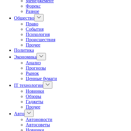
Менеджемент
Форекс
Разное
Показать
Общество
подменю
Право
События
Психология
Происшествия
Прочее
Политика
Показать
Экономика
подменю
Анализ
Прогнозы
Рынок
Ценные бумаги
Показать
IT технологии
подменю
Новинки
Обзоры
Гаджеты
Прочее
Показать
Авто
подменю
Автоновости
Автосоветы
Новинки