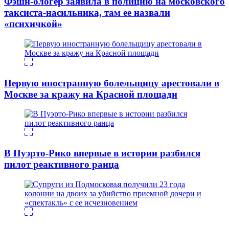
Фэшн-блогер заявила в полицию на московского
таксиста-насильника, там ее назвали
«психичкой»
Первую иностранную болельщицу арестовали в
Москве за кражу на Красной площади
В Пуэрто-Рико впервые в истории разбился
пилот реактивного ранца