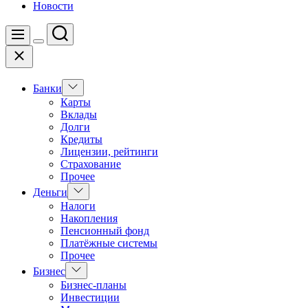
Новости
Поиск
Меню
Цвет
Закрыть
переключателя
Показать
Банки
подменю
Карты
Вклады
Долги
Кредиты
Лицензии, рейтинги
Страхование
Прочее
Показать
Деньги
подменю
Налоги
Накопления
Пенсионный фонд
Платёжные системы
Прочее
Показать
Бизнес
подменю
Бизнес-планы
Инвестиции