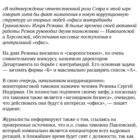
«В подтверждение ответственной роли Сеяра в этой игре
говорит хотя бы факт назначения в новую коррупционную
структуру из опорных людей «офиса контрабанды
Грановского» Игоря Резника. В былые времена своей активной
работы Резник руководил двумя таможнями — Николаевской
и Херсонской, обеспечивая кассовые поступления в
центральный «офис».
На днях Резника внезапно и «скоропостижно», по очень
сомнительному конкурсу, назначили директором
Департамента по борьбе с контрабандой. Его основная задача
— загонять фирмы «Б» и максимально расширять список «А».
В свою очередь, начальником координационно-
мониторинговой таможни назначен человек Резника Сергей
Нидерман. Он полностью подчинен своему шефу, а поскольку
эта таможня также является «загонщиком бизнеса», очевидно,
что действовать они будут в интересах «офиса», — пишет
издание.
Журналисты информируют также о том, ссылаясь на
проверенные источники, что и.о. главы таможни Павловский,
который номинально является инициатором всех кадровых
ротаций, в ближайшее время будет снят с должности, так как