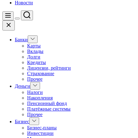
Новости
Поиск
Меню
Цвет
Закрыть
переключателя
Показать
Банки
подменю
Карты
Вклады
Долги
Кредиты
Лицензии, рейтинги
Страхование
Прочее
Показать
Деньги
подменю
Налоги
Накопления
Пенсионный фонд
Платёжные системы
Прочее
Показать
Бизнес
подменю
Бизнес-планы
Инвестиции