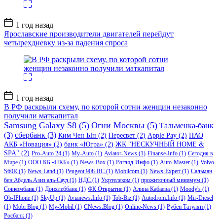
Дата
1 год назад
записи
Ярославские производители двигателей перейдут
четырехдневку из-за падения спроса
Дата
1 год назад
записи
В РФ раскрыли схему, по которой сотни женщин незаконно
получили маткапитал
Samsung Galaxy S8
(5)
Огни Москвы
(5)
Тальменка-банк
(3)
сбербанк
(3)
Ким Чен Ын
(2)
Пересвет
(2)
Apple Pay
(2)
ПАО
АКБ «Новация»
(2)
банк «Югра»
(2)
ЖК "НЕСКУЧНЫЙ HOME &
SPA"
(2)
Pro-Auto 24
(1)
My-Auto
(1)
Aviator-News
(1)
Finanse-Info
(1)
Сегодня в
Мире
(1)
ООО КБ «НКБ»
(1)
News-Box
(1)
Взгляд-Инфо
(1)
Auto-Master
(1)
Volvo
S60R
(1)
News-Land
(1)
Peugeot 908-RC
(1)
Mobilcom
(1)
News-Expert
(1)
Сальман
бен Абдель Азиз аль-Сауд
(1)
НДС
(1)
Укртелеком
(1)
прожиточный минимум
(1)
Совкомбанк
(1)
Донхлеббанк
(1)
ФК Открытие
(1)
Алина Кабаева
(1)
Moody's
(1)
Ob-IPhone
(1)
SkyUp
(1)
Avianews.Info
(1)
Tob-Biz
(1)
Autodrom.Info
(1)
Mir-Diesel
(1)
Mobi Blog
(1)
My-Mobil
(1)
CNews.Blog
(1)
Online-News
(1)
Рубен Татулян
(1)
Росбанк
(1)