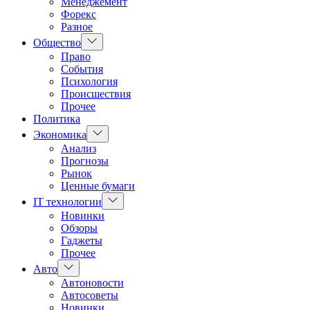
Менеджемент
Форекс
Разное
Показать
Общество
подменю
Право
События
Психология
Происшествия
Прочее
Политика
Показать
Экономика
подменю
Анализ
Прогнозы
Рынок
Ценные бумаги
Показать
IT технологии
подменю
Новинки
Обзоры
Гаджеты
Прочее
Показать
Авто
подменю
Автоновости
Автосоветы
Новинки