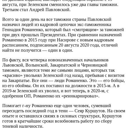
августа, при Зеленском сменилось уже два главы таможни.
Третьим стал Андрей Павловский.
Всего за один день на все таможни страны Павловский
назначил людей из кадровой цепочки экс-таможенника
Геннадия Романенко, который был «смотрящим» за таможней
при двух прошлых Президентах. При сравнении назначений
Романенко в 2015 году при Насирове с новым кадровым
расписанием, подписанным 20 августа 2020 года, отличий
найти не получится — один в один.
По факту, вся четверка новоназначенных начальников
Львовской, Волынской, Закарпатской и Черновицкой
таможен, являются теми же самыми лицами, которых так
«красиво» увольнял Зеленский год назад, пребывая с визитом
на Закарпатье. Все они — люди Романенко. Это — его бойцы,
из его обоймы. Он их поставил на должности в 2015-м. А в
2019-м Зеленский их уволил, и вот теперь, в 2020-м, с
одобрения ОП, Романенко их «реинкарнировал».
Помогает г-ну Романенко еще один человек, сумевший
пересидеть последний год в тени — Сеяр Куршутов. На своем
опыте и оставшихся связях в силовых структурах, Куршутов
готов в кратчайшие сроки возобновить работу по сбору
теневой наличности.