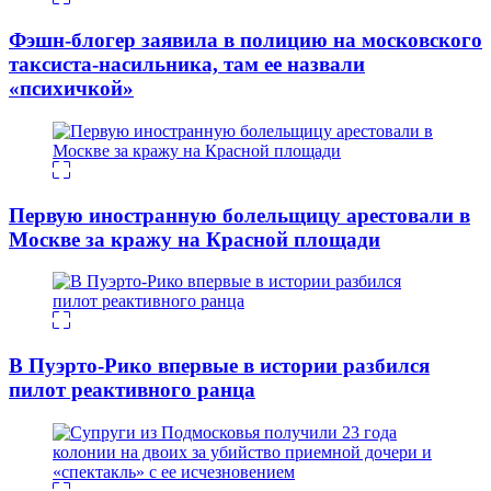
Фэшн-блогер заявила в полицию на московского
таксиста-насильника, там ее назвали
«психичкой»
Первую иностранную болельщицу арестовали в
Москве за кражу на Красной площади
В Пуэрто-Рико впервые в истории разбился
пилот реактивного ранца