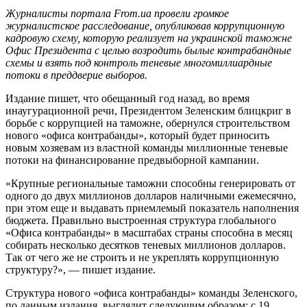
Журналисты портала From.ua провели громкое
журналистское расследование, опубликовав коррупционную
кадровую схему, которую реализует на украинской таможне
Офис Президента с целью возродить былые контрабандные
схемы и взять под контроль теневые многомиллиардные
потоки в преддверие выборов.
Издание пишет, что обещанный год назад, во время
инаугурационной речи, Президентом Зеленским блицкриг в
борьбе с коррупцией на таможне, обернулся строительством
нового «офиса контрабанды», который будет приносить
новым хозяевам из властной команды миллионные теневые
потоки на финансирование предвыборной кампании.
«Крупные региональные таможни способны генерировать от
одного до двух миллионов долларов наличными ежемесячно,
при этом еще и выдавать приемлемый показатель наполнения
бюджета. Правильно выстроенная структура глобального
«Офиса контрабанды» в масштабах страны способна в месяц
собирать несколько десятков теневых миллионов долларов.
Так от чего же не строить и не укреплять коррупционную
структуру?», — пишет издание.
Структура нового «офиса контрабанды» команды Зеленского,
по данным издания, выглядит следующим образом: с 19