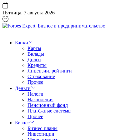
Перейти
к
Пятница, 7 августа 2026
содержанию
Forbes
Expert.
Бизнес
Банки
и
Карты
предпринимательство
Вклады
Долги
Кредиты
Лицензии, рейтинги
Страхование
Прочее
Деньги
Налоги
Накопления
Пенсионный фонд
Платёжные системы
Прочее
Бизнес
Бизнес-планы
Инвестиции
Менеджемент