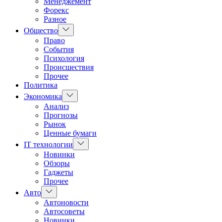
Менеджемент
Форекс
Разное
Показать
Общество
подменю
Право
События
Психология
Происшествия
Прочее
Политика
Показать
Экономика
подменю
Анализ
Прогнозы
Рынок
Ценные бумаги
Показать
IT технологии
подменю
Новинки
Обзоры
Гаджеты
Прочее
Показать
Авто
подменю
Автоновости
Автосоветы
Новинки