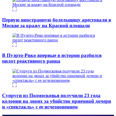
Первую иностранную болельщицу арестовали в
Москве за кражу на Красной площади
В Пуэрто-Рико впервые в истории разбился
пилот реактивного ранца
Супруги из Подмосковья получили 23 года
колонии на двоих за убийство приемной дочери
и «спектакль» с ее исчезновением