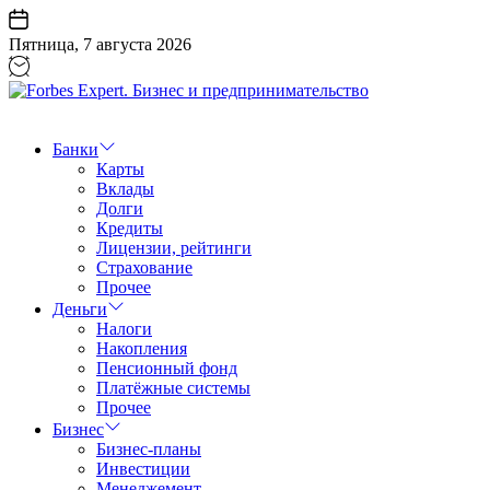
Перейти
к
Пятница, 7 августа 2026
содержанию
Forbes
Expert.
Бизнес
Банки
и
Карты
предпринимательство
Вклады
Долги
Кредиты
Лицензии, рейтинги
Страхование
Прочее
Деньги
Налоги
Накопления
Пенсионный фонд
Платёжные системы
Прочее
Бизнес
Бизнес-планы
Инвестиции
Менеджемент