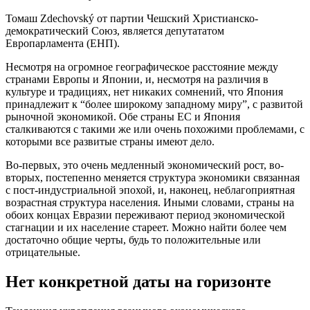
Томаш Zdechovský от партии Чешский Христианско-
демократический Союз, является депутататом
Европарламента (ЕНП).
Несмотря на огромное географическое расстояние между
странами Европы и Японии, и, несмотря на различия в
культуре и традициях, нет никаких сомнений, что Япония
принадлежит к “более широкому западному миру”, с развитой
рыночной экономикой. Обе страны ЕС и Япония
сталкиваются с такими же или очень похожими проблемами, с
которыми все развитые страны имеют дело.
Во-первых, это очень медленный экономический рост, во-
вторых, постепенно меняется структура экономики связанная
с пост-индустриальной эпохой, и, наконец, неблагоприятная
возрастная структура населения. Иными словами, страны на
обоих концах Евразии переживают период экономической
стагнации и их население стареет. Можно найти более чем
достаточно общие черты, будь то положительные или
отрицательные.
Нет конкретной даты на горизонте