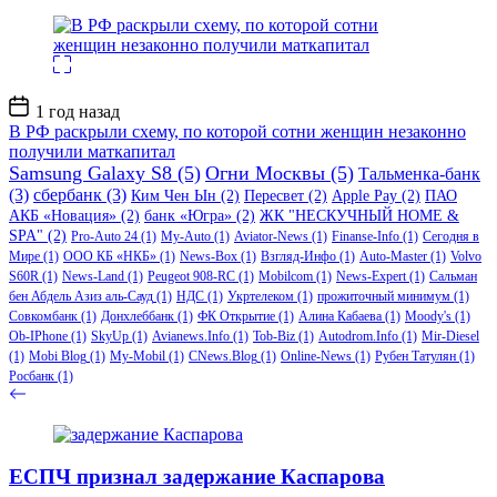
Дата
1 год назад
записи
В РФ раскрыли схему, по которой сотни женщин незаконно
получили маткапитал
Samsung Galaxy S8
(5)
Огни Москвы
(5)
Тальменка-банк
(3)
сбербанк
(3)
Ким Чен Ын
(2)
Пересвет
(2)
Apple Pay
(2)
ПАО
АКБ «Новация»
(2)
банк «Югра»
(2)
ЖК "НЕСКУЧНЫЙ HOME &
SPA"
(2)
Pro-Auto 24
(1)
My-Auto
(1)
Aviator-News
(1)
Finanse-Info
(1)
Сегодня в
Мире
(1)
ООО КБ «НКБ»
(1)
News-Box
(1)
Взгляд-Инфо
(1)
Auto-Master
(1)
Volvo
S60R
(1)
News-Land
(1)
Peugeot 908-RC
(1)
Mobilcom
(1)
News-Expert
(1)
Сальман
бен Абдель Азиз аль-Сауд
(1)
НДС
(1)
Укртелеком
(1)
прожиточный минимум
(1)
Совкомбанк
(1)
Донхлеббанк
(1)
ФК Открытие
(1)
Алина Кабаева
(1)
Moody's
(1)
Ob-IPhone
(1)
SkyUp
(1)
Avianews.Info
(1)
Tob-Biz
(1)
Autodrom.Info
(1)
Mir-Diesel
(1)
Mobi Blog
(1)
My-Mobil
(1)
CNews.Blog
(1)
Online-News
(1)
Рубен Татулян
(1)
Росбанк
(1)
ЕСПЧ признал задержание Каспарова