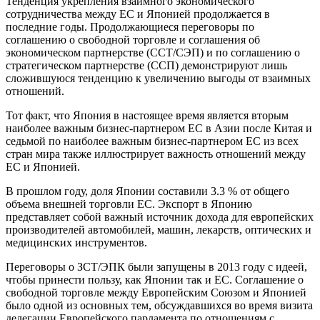
Тенденция укрепления взаимного экономического
сотрудничества между ЕС и Японией продолжается в
последние годы. Продолжающиеся переговоры по
соглашению о свободной торговле и соглашения об
экономическом партнерстве (ССТ/СЭП) и по соглашению о
стратегическом партнерстве (ССП) демонстрируют лишь
сложившуюся тенденцию к увеличению выгоды от взаимных
отношений.
Тот факт, что Япония в настоящее время является вторым
наиболее важным бизнес-партнером ЕС в Азии после Китая и
седьмой по наиболее важным бизнес-партнером ЕС из всех
стран мира также иллюстрирует важность отношений между
ЕС и Японией.
В прошлом году, доля Японии составили 3.3 % от общего
объема внешней торговли ЕС. Экспорт в Японию
представляет собой важный источник дохода для европейских
производителей автомобилей, машин, лекарств, оптических и
медицинских инструментов.
Переговоры о ЗСТ/ЭПК были запущены в 2013 году с идеей,
чтобы принести пользу, как Японии так и ЕС. Соглашение о
свободной торговле между Европейским Союзом и Японией
было одной из основных тем, обсуждавшихся во время визита
делегации Европейского парламента по отношениям с