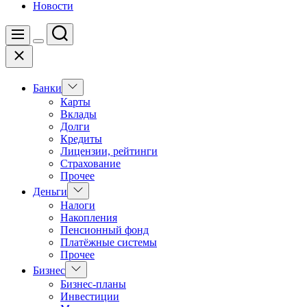
Новости
Поиск
Меню
Цвет
Закрыть
переключателя
Показать
Банки
подменю
Карты
Вклады
Долги
Кредиты
Лицензии, рейтинги
Страхование
Прочее
Показать
Деньги
подменю
Налоги
Накопления
Пенсионный фонд
Платёжные системы
Прочее
Показать
Бизнес
подменю
Бизнес-планы
Инвестиции