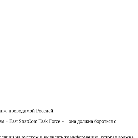
ии», проводимой Россией.
« East StratCom Task Force » – она должна бороться с
сляции на русском и выявлять ту информацию, которая должна