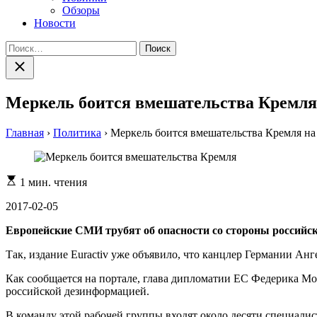
Обзоры
Новости
Найти:
Закрыть
поиск
Меркель боится вмешательства Кремля
Главная
›
Политика
›
Меркель боится вмешательства Кремля на
Расчетное
1 мин. чтения
время
чтения
2017-02-05
Европейские СМИ трубят об опасности со стороны российск
Так, издание Euractiv уже объявило, что канцлер Германии Ан
Как сообщается на портале, глава дипломатии ЕС Федерика Моге
российской дезинформацией.
В команду этой рабочей группы входят около десяти специали