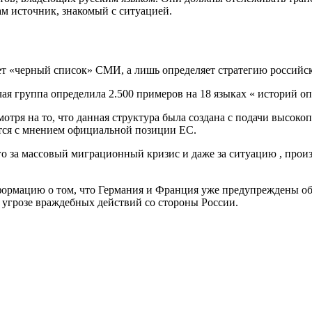
м источник, знакомый с ситуацией.
ляет «черный список» СМИ, а лишь определяет стратегию российс
бочая группа определила 2.500 примеров на 18 языках « историй
мотря на то, что данная структура была создана с подачи высоко
ится с мнением официальной позиции ЕС.
ого за массовый миграционный кризис и даже за ситуацию , про
нформацию о том, что Германия и Франция уже предупреждены об
 угрозе враждебных действий со стороны России.