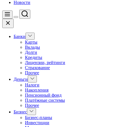
Новости
Поиск
Меню
Цвет
Закрыть
переключателя
Показать
Банки
подменю
Карты
Вклады
Долги
Кредиты
Лицензии, рейтинги
Страхование
Прочее
Показать
Деньги
подменю
Налоги
Накопления
Пенсионный фонд
Платёжные системы
Прочее
Показать
Бизнес
подменю
Бизнес-планы
Инвестиции