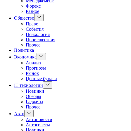
Менеджемент
Форекс
Разное
Показать
Общество
подменю
Право
События
Психология
Происшествия
Прочее
Политика
Показать
Экономика
подменю
Анализ
Прогнозы
Рынок
Ценные бумаги
Показать
IT технологии
подменю
Новинки
Обзоры
Гаджеты
Прочее
Показать
Авто
подменю
Автоновости
Автосоветы
Новинки