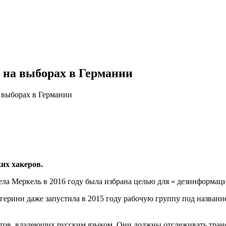
 на выборах в Германии
 выборах в Германии
их хакеров.
гела Меркель в 2016 году была избрана целью для « дезинформац
рини даже запустила в 2015 году рабочую группу под названием 
стов, владеющих русским языком. Они должны отслеживать тран