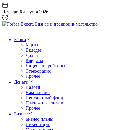
Перейти
к
Четверг, 6 августа 2026
содержанию
Forbes
Expert.
Бизнес
Банки
и
Карты
предпринимательство
Вклады
Долги
Кредиты
Лицензии, рейтинги
Страхование
Прочее
Деньги
Налоги
Накопления
Пенсионный фонд
Платёжные системы
Прочее
Бизнес
Бизнес-планы
Инвестиции
Менеджемент