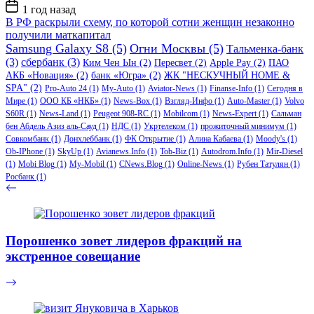
Дата
1 год назад
записи
В РФ раскрыли схему, по которой сотни женщин незаконно
получили маткапитал
Samsung Galaxy S8
(5)
Огни Москвы
(5)
Тальменка-банк
(3)
сбербанк
(3)
Ким Чен Ын
(2)
Пересвет
(2)
Apple Pay
(2)
ПАО
АКБ «Новация»
(2)
банк «Югра»
(2)
ЖК "НЕСКУЧНЫЙ HOME &
SPA"
(2)
Pro-Auto 24
(1)
My-Auto
(1)
Aviator-News
(1)
Finanse-Info
(1)
Сегодня в
Мире
(1)
ООО КБ «НКБ»
(1)
News-Box
(1)
Взгляд-Инфо
(1)
Auto-Master
(1)
Volvo
S60R
(1)
News-Land
(1)
Peugeot 908-RC
(1)
Mobilcom
(1)
News-Expert
(1)
Сальман
бен Абдель Азиз аль-Сауд
(1)
НДС
(1)
Укртелеком
(1)
прожиточный минимум
(1)
Совкомбанк
(1)
Донхлеббанк
(1)
ФК Открытие
(1)
Алина Кабаева
(1)
Moody's
(1)
Ob-IPhone
(1)
SkyUp
(1)
Avianews.Info
(1)
Tob-Biz
(1)
Autodrom.Info
(1)
Mir-Diesel
(1)
Mobi Blog
(1)
My-Mobil
(1)
CNews.Blog
(1)
Online-News
(1)
Рубен Татулян
(1)
Росбанк
(1)
Порошенко зовет лидеров фракций на
экстренное совещание