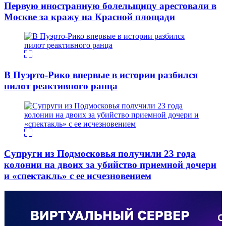
Первую иностранную болельщицу арестовали в
Москве за кражу на Красной площади
В Пуэрто-Рико впервые в истории разбился
пилот реактивного ранца
Супруги из Подмосковья получили 23 года
колонии на двоих за убийство приемной дочери
и «спектакль» с ее исчезновением