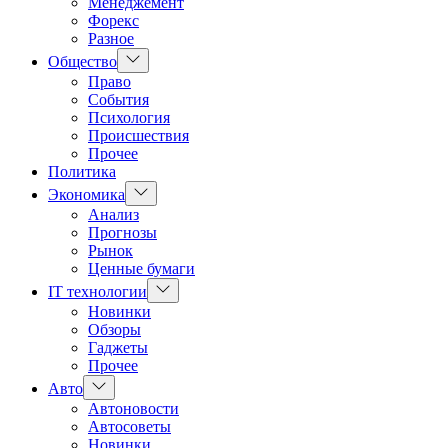
Менеджемент
Форекс
Разное
Показать
Общество
подменю
Право
События
Психология
Происшествия
Прочее
Политика
Показать
Экономика
подменю
Анализ
Прогнозы
Рынок
Ценные бумаги
Показать
IT технологии
подменю
Новинки
Обзоры
Гаджеты
Прочее
Показать
Авто
подменю
Автоновости
Автосоветы
Новинки