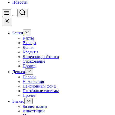
Новости
Поиск
Меню
Цвет
Закрыть
переключателя
Показать
Банки
подменю
Карты
Вклады
Долги
Кредиты
Лицензии, рейтинги
Страхование
Прочее
Показать
Деньги
подменю
Налоги
Накопления
Пенсионный фонд
Платёжные системы
Прочее
Показать
Бизнес
подменю
Бизнес-планы
Инвестиции