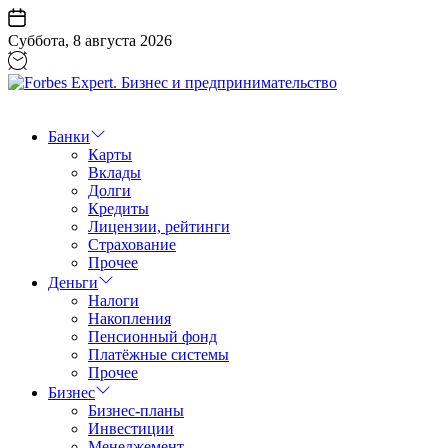
Перейти
к
Суббота, 8 августа 2026
содержанию
Forbes
Expert.
Бизнес
Банки
и
Карты
предпринимательство
Вклады
Долги
Кредиты
Лицензии, рейтинги
Страхование
Прочее
Деньги
Налоги
Накопления
Пенсионный фонд
Платёжные системы
Прочее
Бизнес
Бизнес-планы
Инвестиции
Менеджемент