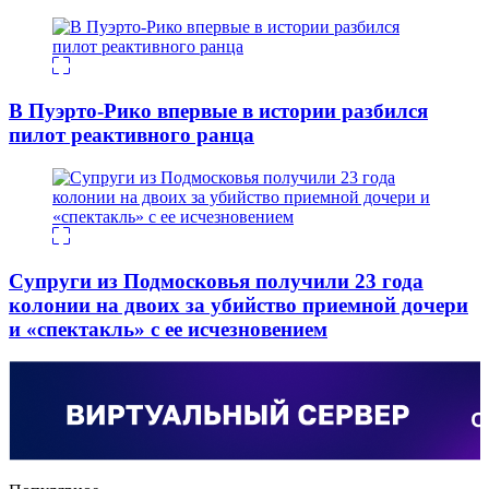
В Пуэрто-Рико впервые в истории разбился
пилот реактивного ранца
Супруги из Подмосковья получили 23 года
колонии на двоих за убийство приемной дочери
и «спектакль» с ее исчезновением