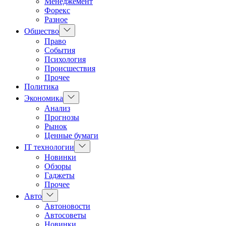
Менеджемент
Форекс
Разное
Показать
Общество
подменю
Право
События
Психология
Происшествия
Прочее
Политика
Показать
Экономика
подменю
Анализ
Прогнозы
Рынок
Ценные бумаги
Показать
IT технологии
подменю
Новинки
Обзоры
Гаджеты
Прочее
Показать
Авто
подменю
Автоновости
Автосоветы
Новинки