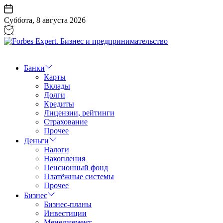
Перейти
к
Суббота, 8 августа 2026
содержанию
Forbes
Expert.
Бизнес
Банки
и
Карты
предпринимательство
Вклады
Долги
Кредиты
Лицензии, рейтинги
Страхование
Прочее
Деньги
Налоги
Накопления
Пенсионный фонд
Платёжные системы
Прочее
Бизнес
Бизнес-планы
Инвестиции
Менеджемент