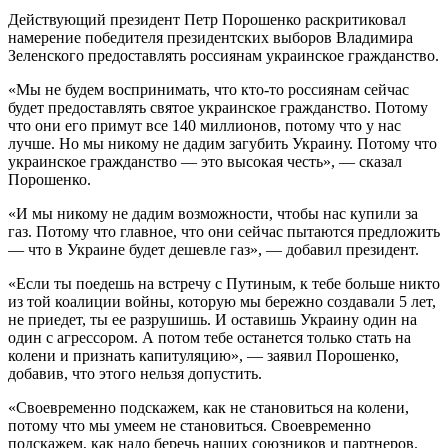
Действующий президент Петр Порошенко раскритиковал
намерение победителя президентских выборов Владимира
Зеленского предоставлять россиянам украинское гражданство.
«Мы не будем воспринимать, что кто-то россиянам сейчас
будет предоставлять святое украинское гражданство. Потому
что они его примут все 140 миллионов, потому что у нас
лучше. Но мы никому не дадим загубить Украину. Потому что
украинское гражданство — это высокая честь», — сказал
Порошенко.
«И мы никому не дадим возможности, чтобы нас купили за
газ. Потому что главное, что они сейчас пытаются предложить
— что в Украине будет дешевле газ», — добавил президент.
«Если ты поедешь на встречу с Путиным, к тебе больше никто
из той коалиции войны, которую мы бережно создавали 5 лет,
не приедет, ты ее разрушишь. И оставишь Украину один на
один с агрессором. А потом тебе останется только стать на
колени и признать капитуляцию», — заявил Порошенко,
добавив, что этого нельзя допустить.
«Своевременно подскажем, как не становиться на колени,
потому что мы умеем не становиться. Своевременно
подскажем, как надо беречь наших союзников и партнеров.