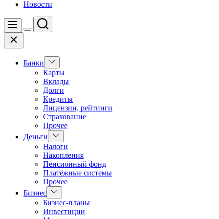
Новости
Поиск
Меню
Цвет
Закрыть
переключателя
Показать
Банки
подменю
Карты
Вклады
Долги
Кредиты
Лицензии, рейтинги
Страхование
Прочее
Показать
Деньги
подменю
Налоги
Накопления
Пенсионный фонд
Платёжные системы
Прочее
Показать
Бизнес
подменю
Бизнес-планы
Инвестиции