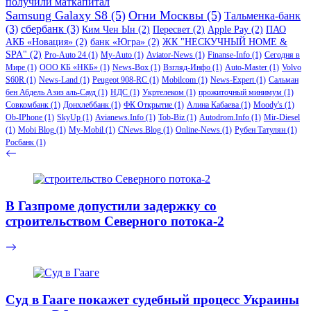
получили маткапитал
Samsung Galaxy S8
(5)
Огни Москвы
(5)
Тальменка-банк
(3)
сбербанк
(3)
Ким Чен Ын
(2)
Пересвет
(2)
Apple Pay
(2)
ПАО
АКБ «Новация»
(2)
банк «Югра»
(2)
ЖК "НЕСКУЧНЫЙ HOME &
SPA"
(2)
Pro-Auto 24
(1)
My-Auto
(1)
Aviator-News
(1)
Finanse-Info
(1)
Сегодня в
Мире
(1)
ООО КБ «НКБ»
(1)
News-Box
(1)
Взгляд-Инфо
(1)
Auto-Master
(1)
Volvo
S60R
(1)
News-Land
(1)
Peugeot 908-RC
(1)
Mobilcom
(1)
News-Expert
(1)
Сальман
бен Абдель Азиз аль-Сауд
(1)
НДС
(1)
Укртелеком
(1)
прожиточный минимум
(1)
Совкомбанк
(1)
Донхлеббанк
(1)
ФК Открытие
(1)
Алина Кабаева
(1)
Moody's
(1)
Ob-IPhone
(1)
SkyUp
(1)
Avianews.Info
(1)
Tob-Biz
(1)
Autodrom.Info
(1)
Mir-Diesel
(1)
Mobi Blog
(1)
My-Mobil
(1)
CNews.Blog
(1)
Online-News
(1)
Рубен Татулян
(1)
Росбанк
(1)
В Газпроме допустили задержку со
строительством Северного потока-2
Суд в Гааге покажет судебный процесс Украины