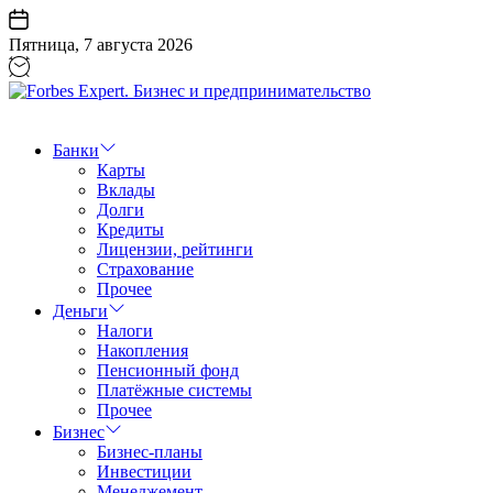
Перейти
к
Пятница, 7 августа 2026
содержанию
Forbes
Expert.
Бизнес
Банки
и
Карты
предпринимательство
Вклады
Долги
Кредиты
Лицензии, рейтинги
Страхование
Прочее
Деньги
Налоги
Накопления
Пенсионный фонд
Платёжные системы
Прочее
Бизнес
Бизнес-планы
Инвестиции
Менеджемент