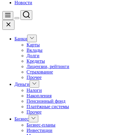
Новости
Поиск
Меню
Цвет
Закрыть
переключателя
Показать
Банки
подменю
Карты
Вклады
Долги
Кредиты
Лицензии, рейтинги
Страхование
Прочее
Показать
Деньги
подменю
Налоги
Накопления
Пенсионный фонд
Платёжные системы
Прочее
Показать
Бизнес
подменю
Бизнес-планы
Инвестиции