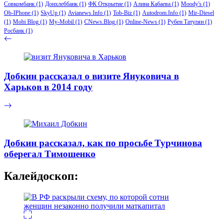
Совкомбанк
(1)
Донхлеббанк
(1)
ФК Открытие
(1)
Алина Кабаева
(1)
Moody's
(1)
Ob-IPhone
(1)
SkyUp
(1)
Avianews.Info
(1)
Tob-Biz
(1)
Autodrom.Info
(1)
Mir-Diesel
(1)
Mobi Blog
(1)
My-Mobil
(1)
CNews.Blog
(1)
Online-News
(1)
Рубен Татулян
(1)
Росбанк
(1)
Добкин рассказал о визите Януковича в
Харьков в 2014 году
Добкин рассказал, как по просьбе Турчинова
оберегал Тимошенко
Калейдоскоп: