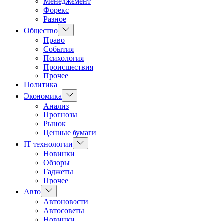
Менеджемент
Форекс
Разное
Показать
Общество
подменю
Право
События
Психология
Происшествия
Прочее
Политика
Показать
Экономика
подменю
Анализ
Прогнозы
Рынок
Ценные бумаги
Показать
IT технологии
подменю
Новинки
Обзоры
Гаджеты
Прочее
Показать
Авто
подменю
Автоновости
Автосоветы
Новинки