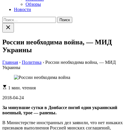
Обзоры
Новости
Найти:
Закрыть
поиск
России необходима война, — МИД
Украины
Главная
›
Политика
›
России необходима война, — МИД
Украины
Расчетное
1 мин. чтения
время
чтения
2018-04-24
За минувшие сутки в Донбассе погиб один украинский
военный, трое — ранены.
В Министерстве иностранных дел заявили, что нет никаких
признаков выполнения Россией минских соглашений,