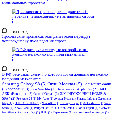
минимальным пробегом
Дата
1 год назад
записи
Ярославские производители двигателей перейдут
четырехдневку из-за падения спроса
Дата
1 год назад
записи
В РФ раскрыли схему, по которой сотни женщин незаконно
получили маткапитал
Samsung Galaxy S8
(5)
Огни Москвы
(5)
Тальменка-банк
(3)
сбербанк
(3)
Ким Чен Ын
(2)
Пересвет
(2)
Apple Pay
(2)
ПАО
АКБ «Новация»
(2)
банк «Югра»
(2)
ЖК "НЕСКУЧНЫЙ HOME &
SPA"
(2)
Pro-Auto 24
(1)
My-Auto
(1)
Aviator-News
(1)
Finanse-Info
(1)
Сегодня в
Мире
(1)
ООО КБ «НКБ»
(1)
News-Box
(1)
Взгляд-Инфо
(1)
Auto-Master
(1)
Volvo
S60R
(1)
News-Land
(1)
Peugeot 908-RC
(1)
Mobilcom
(1)
News-Expert
(1)
Сальман
бен Абдель Азиз аль-Сауд
(1)
НДС
(1)
Укртелеком
(1)
прожиточный минимум
(1)