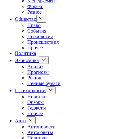
Менеджемент
Форекс
Разное
Показать
Общество
подменю
Право
События
Психология
Происшествия
Прочее
Политика
Показать
Экономика
подменю
Анализ
Прогнозы
Рынок
Ценные бумаги
Показать
IT технологии
подменю
Новинки
Обзоры
Гаджеты
Прочее
Показать
Авто
подменю
Автоновости
Автосоветы
Новинки