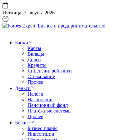
Перейти
к
Пятница, 7 августа 2026
содержанию
Forbes
Expert.
Бизнес
Банки
и
Карты
предпринимательство
Вклады
Долги
Кредиты
Лицензии, рейтинги
Страхование
Прочее
Деньги
Налоги
Накопления
Пенсионный фонд
Платёжные системы
Прочее
Бизнес
Бизнес-планы
Инвестиции
Менеджемент