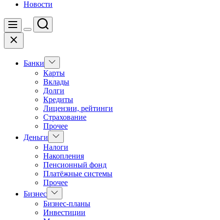
Новости
Поиск
Меню
Цвет
Закрыть
переключателя
Показать
Банки
подменю
Карты
Вклады
Долги
Кредиты
Лицензии, рейтинги
Страхование
Прочее
Показать
Деньги
подменю
Налоги
Накопления
Пенсионный фонд
Платёжные системы
Прочее
Показать
Бизнес
подменю
Бизнес-планы
Инвестиции