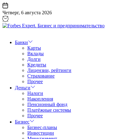
Перейти
к
Четверг, 6 августа 2026
содержанию
Forbes
Expert.
Бизнес
Банки
и
Карты
предпринимательство
Вклады
Долги
Кредиты
Лицензии, рейтинги
Страхование
Прочее
Деньги
Налоги
Накопления
Пенсионный фонд
Платёжные системы
Прочее
Бизнес
Бизнес-планы
Инвестиции
Менеджемент