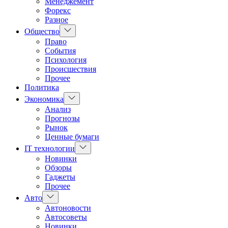
Менеджемент
Форекс
Разное
Показать
Общество
подменю
Право
События
Психология
Происшествия
Прочее
Политика
Показать
Экономика
подменю
Анализ
Прогнозы
Рынок
Ценные бумаги
Показать
IT технологии
подменю
Новинки
Обзоры
Гаджеты
Прочее
Показать
Авто
подменю
Автоновости
Автосоветы
Новинки