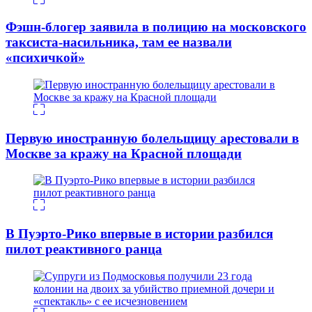
Фэшн-блогер заявила в полицию на московского
таксиста-насильника, там ее назвали
«психичкой»
Первую иностранную болельщицу арестовали в
Москве за кражу на Красной площади
В Пуэрто-Рико впервые в истории разбился
пилот реактивного ранца