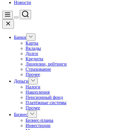
Новости
Поиск
Меню
Цвет
Закрыть
переключателя
Показать
Банки
подменю
Карты
Вклады
Долги
Кредиты
Лицензии, рейтинги
Страхование
Прочее
Показать
Деньги
подменю
Налоги
Накопления
Пенсионный фонд
Платёжные системы
Прочее
Показать
Бизнес
подменю
Бизнес-планы
Инвестиции