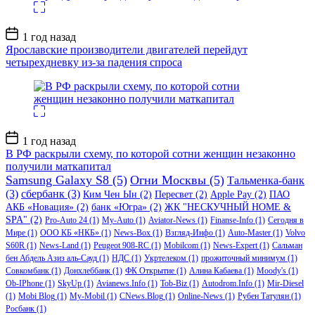
Дата
1 год назад
записи
Ярославские производители двигателей перейдут
четырехдневку из-за падения спроса
Дата
1 год назад
записи
В РФ раскрыли схему, по которой сотни женщин незаконно
получили маткапитал
Samsung Galaxy S8
(5)
Огни Москвы
(5)
Тальменка-банк
(3)
сбербанк
(3)
Ким Чен Ын
(2)
Пересвет
(2)
Apple Pay
(2)
ПАО
АКБ «Новация»
(2)
банк «Югра»
(2)
ЖК "НЕСКУЧНЫЙ HOME &
SPA"
(2)
Pro-Auto 24
(1)
My-Auto
(1)
Aviator-News
(1)
Finanse-Info
(1)
Сегодня в
Мире
(1)
ООО КБ «НКБ»
(1)
News-Box
(1)
Взгляд-Инфо
(1)
Auto-Master
(1)
Volvo
S60R
(1)
News-Land
(1)
Peugeot 908-RC
(1)
Mobilcom
(1)
News-Expert
(1)
Сальман
бен Абдель Азиз аль-Сауд
(1)
НДС
(1)
Укртелеком
(1)
прожиточный минимум
(1)
Совкомбанк
(1)
Донхлеббанк
(1)
ФК Открытие
(1)
Алина Кабаева
(1)
Moody's
(1)
Ob-IPhone
(1)
SkyUp
(1)
Avianews.Info
(1)
Tob-Biz
(1)
Autodrom.Info
(1)
Mir-Diesel
(1)
Mobi Blog
(1)
My-Mobil
(1)
CNews.Blog
(1)
Online-News
(1)
Рубен Татулян
(1)
Росбанк
(1)