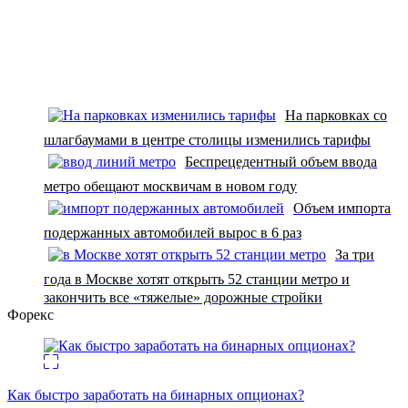
На парковках со
шлагбаумами в центре столицы изменились тарифы
Беспрецедентный объем ввода
метро обещают москвичам в новом году
Объем импорта
подержанных автомобилей вырос в 6 раз
За три
года в Москве хотят открыть 52 станции метро и
закончить все «тяжелые» дорожные стройки
Форекс
Как быстро заработать на бинарных опционах?