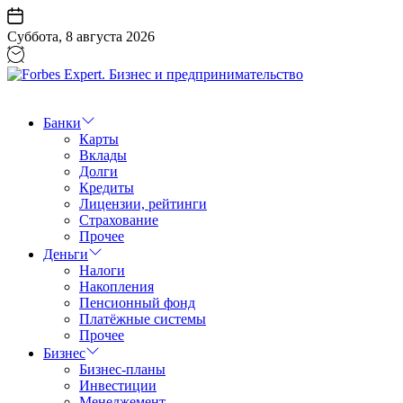
Перейти
к
Суббота, 8 августа 2026
содержанию
Forbes
Expert.
Бизнес
Банки
и
Карты
предпринимательство
Вклады
Долги
Кредиты
Лицензии, рейтинги
Страхование
Прочее
Деньги
Налоги
Накопления
Пенсионный фонд
Платёжные системы
Прочее
Бизнес
Бизнес-планы
Инвестиции
Менеджемент