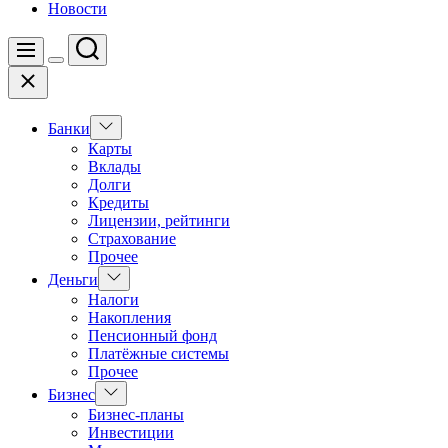
Новости
Поиск
Меню
Цвет
Закрыть
переключателя
Показать
Банки
подменю
Карты
Вклады
Долги
Кредиты
Лицензии, рейтинги
Страхование
Прочее
Показать
Деньги
подменю
Налоги
Накопления
Пенсионный фонд
Платёжные системы
Прочее
Показать
Бизнес
подменю
Бизнес-планы
Инвестиции