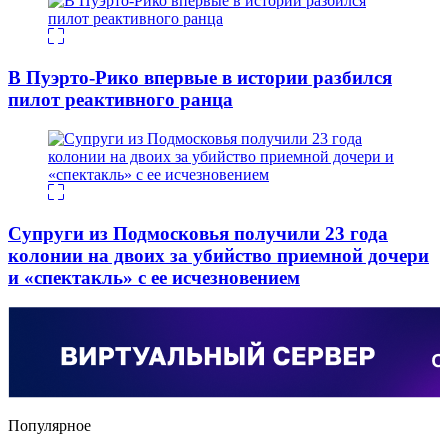
В Пуэрто-Рико впервые в истории разбился
пилот реактивного ранца
Супруги из Подмосковья получили 23 года
колонии на двоих за убийство приемной дочери
и «спектакль» с ее исчезновением
Популярное