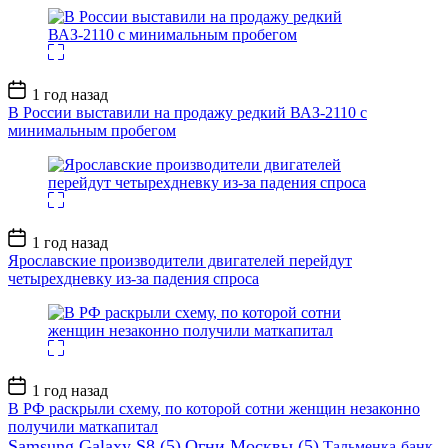
Дата
1 год назад
записи
В России выставили на продажу редкий ВАЗ-2110 с
минимальным пробегом
Дата
1 год назад
записи
Ярославские производители двигателей перейдут
четырехдневку из-за падения спроса
Дата
1 год назад
записи
В РФ раскрыли схему, по которой сотни женщин незаконно
получили маткапитал
Samsung Galaxy S8
(5)
Огни Москвы
(5)
Тальменка-банк