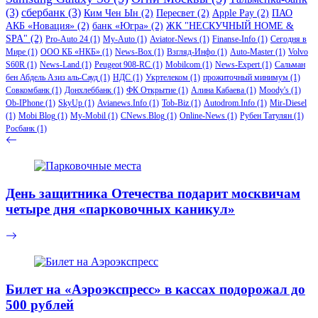
(3)
сбербанк
(3)
Ким Чен Ын
(2)
Пересвет
(2)
Apple Pay
(2)
ПАО
АКБ «Новация»
(2)
банк «Югра»
(2)
ЖК "НЕСКУЧНЫЙ HOME &
SPA"
(2)
Pro-Auto 24
(1)
My-Auto
(1)
Aviator-News
(1)
Finanse-Info
(1)
Сегодня в
Мире
(1)
ООО КБ «НКБ»
(1)
News-Box
(1)
Взгляд-Инфо
(1)
Auto-Master
(1)
Volvo
S60R
(1)
News-Land
(1)
Peugeot 908-RC
(1)
Mobilcom
(1)
News-Expert
(1)
Сальман
бен Абдель Азиз аль-Сауд
(1)
НДС
(1)
Укртелеком
(1)
прожиточный минимум
(1)
Совкомбанк
(1)
Донхлеббанк
(1)
ФК Открытие
(1)
Алина Кабаева
(1)
Moody's
(1)
Ob-IPhone
(1)
SkyUp
(1)
Avianews.Info
(1)
Tob-Biz
(1)
Autodrom.Info
(1)
Mir-Diesel
(1)
Mobi Blog
(1)
My-Mobil
(1)
CNews.Blog
(1)
Online-News
(1)
Рубен Татулян
(1)
Росбанк
(1)
День защитника Отечества подарит москвичам
четыре дня «парковочных каникул»
Билет на «Аэроэкспресс» в кассах подорожал до
500 рублей