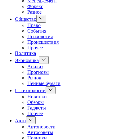
Менеджемент
Форекс
Разное
Показать
Общество
подменю
Право
События
Психология
Происшествия
Прочее
Политика
Показать
Экономика
подменю
Анализ
Прогнозы
Рынок
Ценные бумаги
Показать
IT технологии
подменю
Новинки
Обзоры
Гаджеты
Прочее
Показать
Авто
подменю
Автоновости
Автосоветы
Новинки