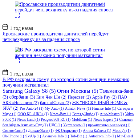
Дата
1 год назад
записи
Ярославские производители двигателей перейдут
четырехдневку из-за падения спроса
Дата
1 год назад
записи
В РФ раскрыли схему, по которой сотни женщин незаконно
получили маткапитал
Samsung Galaxy S8
(5)
Огни Москвы
(5)
Тальменка-банк
(3)
сбербанк
(3)
Ким Чен Ын
(2)
Пересвет
(2)
Apple Pay
(2)
ПАО
АКБ «Новация»
(2)
банк «Югра»
(2)
ЖК "НЕСКУЧНЫЙ HOME &
SPA"
(2)
Pro-Auto 24
(1)
My-Auto
(1)
Aviator-News
(1)
Finanse-Info
(1)
Сегодня в
Мире
(1)
ООО КБ «НКБ»
(1)
News-Box
(1)
Взгляд-Инфо
(1)
Auto-Master
(1)
Volvo
S60R
(1)
News-Land
(1)
Peugeot 908-RC
(1)
Mobilcom
(1)
News-Expert
(1)
Сальман
бен Абдель Азиз аль-Сауд
(1)
НДС
(1)
Укртелеком
(1)
прожиточный минимум
(1)
Совкомбанк
(1)
Донхлеббанк
(1)
ФК Открытие
(1)
Алина Кабаева
(1)
Moody's
(1)
Ob-IPhone
(1)
SkyUp
(1)
Avianews.Info
(1)
Tob-Biz
(1)
Autodrom.Info
(1)
Mir-Diesel