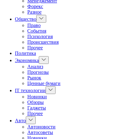
Менеджемент
Форекс
Разное
Показать
Общество
подменю
Право
События
Психология
Происшествия
Прочее
Политика
Показать
Экономика
подменю
Анализ
Прогнозы
Рынок
Ценные бумаги
Показать
IT технологии
подменю
Новинки
Обзоры
Гаджеты
Прочее
Показать
Авто
подменю
Автоновости
Автосоветы
Новинки