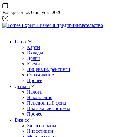
Перейти
к
Воскресенье, 9 августа 2026
содержанию
Forbes
Expert.
Бизнес
Банки
и
Карты
предпринимательство
Вклады
Долги
Кредиты
Лицензии, рейтинги
Страхование
Прочее
Деньги
Налоги
Накопления
Пенсионный фонд
Платёжные системы
Прочее
Бизнес
Бизнес-планы
Инвестиции
Менеджемент