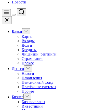
Новости
Поиск
Меню
Цвет
Закрыть
переключателя
Показать
Банки
подменю
Карты
Вклады
Долги
Кредиты
Лицензии, рейтинги
Страхование
Прочее
Показать
Деньги
подменю
Налоги
Накопления
Пенсионный фонд
Платёжные системы
Прочее
Показать
Бизнес
подменю
Бизнес-планы
Инвестиции