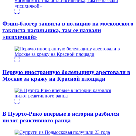
Фэшн-блогер заявила в полицию на московского
таксиста-насильника, там ее назвали
«психичкой»
Первую иностранную болельщицу арестовали в
Москве за кражу на Красной площади
В Пуэрто-Рико впервые в истории разбился
пилот реактивного ранца