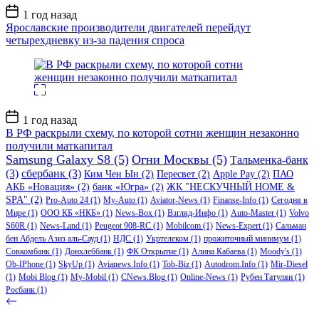
Дата
1 год назад
записи
Ярославские производители двигателей перейдут
четырехдневку из-за падения спроса
Дата
1 год назад
записи
В РФ раскрыли схему, по которой сотни женщин незаконно
получили маткапитал
Samsung Galaxy S8
(5)
Огни Москвы
(5)
Тальменка-банк
(3)
сбербанк
(3)
Ким Чен Ын
(2)
Пересвет
(2)
Apple Pay
(2)
ПАО
АКБ «Новация»
(2)
банк «Югра»
(2)
ЖК "НЕСКУЧНЫЙ HOME &
SPA"
(2)
Pro-Auto 24
(1)
My-Auto
(1)
Aviator-News
(1)
Finanse-Info
(1)
Сегодня в
Мире
(1)
ООО КБ «НКБ»
(1)
News-Box
(1)
Взгляд-Инфо
(1)
Auto-Master
(1)
Volvo
S60R
(1)
News-Land
(1)
Peugeot 908-RC
(1)
Mobilcom
(1)
News-Expert
(1)
Сальман
бен Абдель Азиз аль-Сауд
(1)
НДС
(1)
Укртелеком
(1)
прожиточный минимум
(1)
Совкомбанк
(1)
Донхлеббанк
(1)
ФК Открытие
(1)
Алина Кабаева
(1)
Moody's
(1)
Ob-IPhone
(1)
SkyUp
(1)
Avianews.Info
(1)
Tob-Biz
(1)
Autodrom.Info
(1)
Mir-Diesel
(1)
Mobi Blog
(1)
My-Mobil
(1)
CNews.Blog
(1)
Online-News
(1)
Рубен Татулян
(1)
Росбанк
(1)