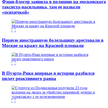
Фэшн-блогер заявила в полицию на московского
таксиста-насильника, там ее назвали
«психичкой»
Первую иностранную болельщицу арестовали в
Москве за кражу на Красной площади
В Пуэрто-Рико впервые в истории разбился
пилот реактивного ранца