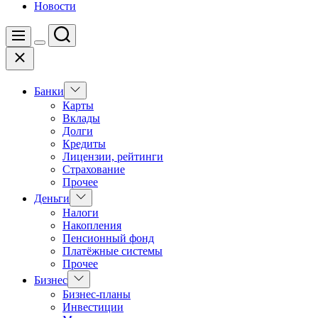
Новости
Поиск
Меню
Цвет
Закрыть
переключателя
Показать
Банки
подменю
Карты
Вклады
Долги
Кредиты
Лицензии, рейтинги
Страхование
Прочее
Показать
Деньги
подменю
Налоги
Накопления
Пенсионный фонд
Платёжные системы
Прочее
Показать
Бизнес
подменю
Бизнес-планы
Инвестиции