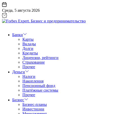
Перейти
к
Среда, 5 августа 2026
содержанию
Forbes
Expert.
Бизнес
Банки
и
Карты
предпринимательство
Вклады
Долги
Кредиты
Лицензии, рейтинги
Страхование
Прочее
Деньги
Налоги
Накопления
Пенсионный фонд
Платёжные системы
Прочее
Бизнес
Бизнес-планы
Инвестиции
Менеджемент