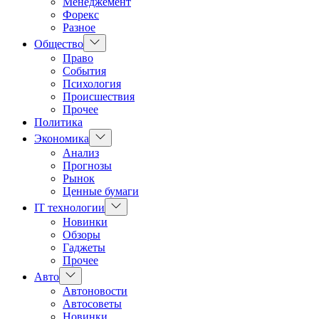
Менеджемент
Форекс
Разное
Показать
Общество
подменю
Право
События
Психология
Происшествия
Прочее
Политика
Показать
Экономика
подменю
Анализ
Прогнозы
Рынок
Ценные бумаги
Показать
IT технологии
подменю
Новинки
Обзоры
Гаджеты
Прочее
Показать
Авто
подменю
Автоновости
Автосоветы
Новинки