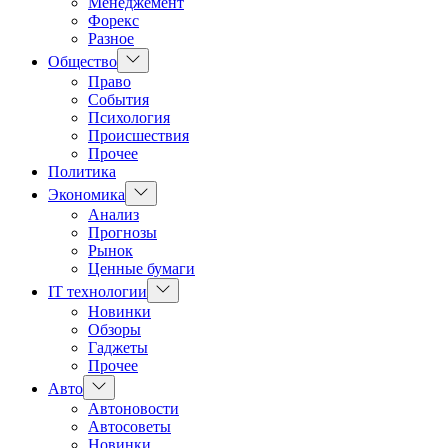
Менеджемент
Форекс
Разное
Показать
Общество
подменю
Право
События
Психология
Происшествия
Прочее
Политика
Показать
Экономика
подменю
Анализ
Прогнозы
Рынок
Ценные бумаги
Показать
IT технологии
подменю
Новинки
Обзоры
Гаджеты
Прочее
Показать
Авто
подменю
Автоновости
Автосоветы
Новинки