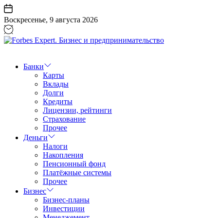
Перейти
к
Воскресенье, 9 августа 2026
содержанию
Forbes
Expert.
Бизнес
Банки
и
Карты
предпринимательство
Вклады
Долги
Кредиты
Лицензии, рейтинги
Страхование
Прочее
Деньги
Налоги
Накопления
Пенсионный фонд
Платёжные системы
Прочее
Бизнес
Бизнес-планы
Инвестиции
Менеджемент