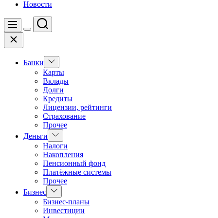
Новости
Поиск
Меню
Цвет
Закрыть
переключателя
Показать
Банки
подменю
Карты
Вклады
Долги
Кредиты
Лицензии, рейтинги
Страхование
Прочее
Показать
Деньги
подменю
Налоги
Накопления
Пенсионный фонд
Платёжные системы
Прочее
Показать
Бизнес
подменю
Бизнес-планы
Инвестиции