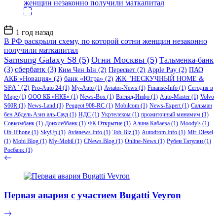
Дата
1 год назад
записи
В РФ раскрыли схему, по которой сотни женщин незаконно
получили маткапитал
Samsung Galaxy S8
(5)
Огни Москвы
(5)
Тальменка-банк
(3)
сбербанк
(3)
Ким Чен Ын
(2)
Пересвет
(2)
Apple Pay
(2)
ПАО
АКБ «Новация»
(2)
банк «Югра»
(2)
ЖК "НЕСКУЧНЫЙ HOME &
SPA"
(2)
Pro-Auto 24
(1)
My-Auto
(1)
Aviator-News
(1)
Finanse-Info
(1)
Сегодня в
Мире
(1)
ООО КБ «НКБ»
(1)
News-Box
(1)
Взгляд-Инфо
(1)
Auto-Master
(1)
Volvo
S60R
(1)
News-Land
(1)
Peugeot 908-RC
(1)
Mobilcom
(1)
News-Expert
(1)
Сальман
бен Абдель Азиз аль-Сауд
(1)
НДС
(1)
Укртелеком
(1)
прожиточный минимум
(1)
Совкомбанк
(1)
Донхлеббанк
(1)
ФК Открытие
(1)
Алина Кабаева
(1)
Moody's
(1)
Ob-IPhone
(1)
SkyUp
(1)
Avianews.Info
(1)
Tob-Biz
(1)
Autodrom.Info
(1)
Mir-Diesel
(1)
Mobi Blog
(1)
My-Mobil
(1)
CNews.Blog
(1)
Online-News
(1)
Рубен Татулян
(1)
Росбанк
(1)
Первая авария с участием Bugatti Veyron