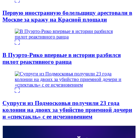
Первую иностранную болельщицу арестовали в
Москве за кражу на Красной площади
В Пуэрто-Рико впервые в истории разбился
пилот реактивного ранца
Супруги из Подмосковья получили 23 года
колонии на двоих за убийство приемной дочери
и «спектакль» с ее исчезновением