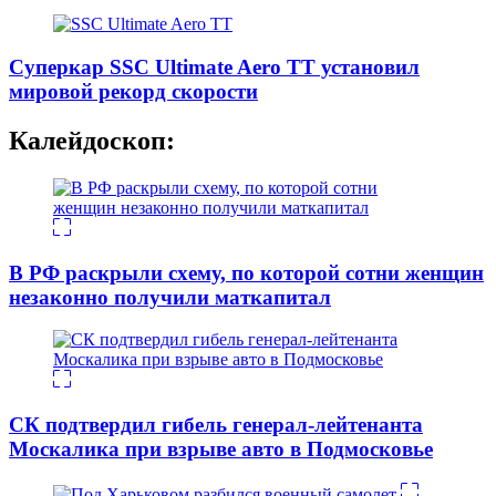
Суперкар SSC Ultimate Aero TT установил
мировой рекорд скорости
Калейдоскоп:
В РФ раскрыли схему, по которой сотни женщин
незаконно получили маткапитал
СК подтвердил гибель генерал-лейтенанта
Москалика при взрыве авто в Подмосковье