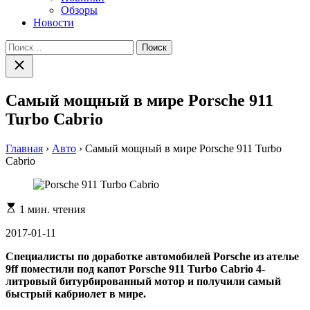
Обзоры
Новости
Найти:
Закрыть
поиск
Самый мощный в мире Porsche 911
Turbo Cabrio
Главная
›
Авто
›
Самый мощный в мире Porsche 911 Turbo
Cabrio
Расчетное
1 мин. чтения
время
чтения
2017-01-11
Специалисты по доработке автомобилей Porsche из ателье
9ff поместили под капот Porsche 911 Turbo Cabrio 4-
литровый битурбированный мотор и получили самый
быстрый кабриолет в мире.