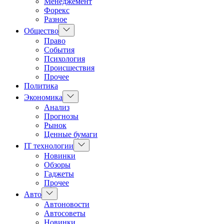
Менеджемент
Форекс
Разное
Показать
Общество
подменю
Право
События
Психология
Происшествия
Прочее
Политика
Показать
Экономика
подменю
Анализ
Прогнозы
Рынок
Ценные бумаги
Показать
IT технологии
подменю
Новинки
Обзоры
Гаджеты
Прочее
Показать
Авто
подменю
Автоновости
Автосоветы
Новинки