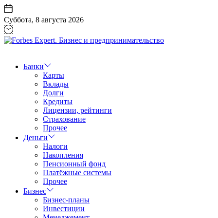
Перейти
к
Суббота, 8 августа 2026
содержанию
Forbes
Expert.
Бизнес
Банки
и
Карты
предпринимательство
Вклады
Долги
Кредиты
Лицензии, рейтинги
Страхование
Прочее
Деньги
Налоги
Накопления
Пенсионный фонд
Платёжные системы
Прочее
Бизнес
Бизнес-планы
Инвестиции
Менеджемент