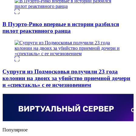
В Пуэрто-Рико впервые в истории разбился
пилот реактивного ранца
Супруги из Подмосковья получили 23 года
колонии на двоих за убийство приемной дочери
и «спектакль» с ее исчезновением
Популярное