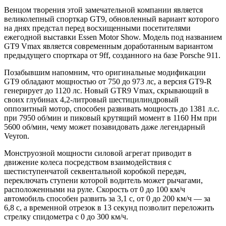
Венцом творения этой замечательной компании является
великолепный спорткар GT9, обновленный вариант которого
на днях предстал перед восхищенными посетителями
ежегодной выставки Essen Motor Show. Модель под названием
GT9 Vmax является современным доработанным вариантом
предыдущего спорткара от 9ff, созданного на базе Porsche 911.
Позабывшим напомним, что оригинальные модификации
GT9 обладают мощностью от 750 до 973 лс, а версия GT9-R
генерирует до 1120 лс. Новый GTR9 Vmax, скрывающий в
своих глубинах 4,2-литровый шестицилиндровый
оппозитный мотор, способен развивать мощность до 1381 л.с.
при 7950 об/мин и пиковый крутящий момент в 1160 Нм при
5600 об/мин, чему может позавидовать даже легендарный
Veyron.
Монструозной мощности силовой агрегат приводит в
движение колеса посредством взаимодействия с
шестиступенчатой секвентальной коробкой передач,
переключать ступени которой водитель может рычагами,
расположенными на руле. Скорость от 0 до 100 км/ч
автомобиль способен развить за 3,1 с, от 0 до 200 км/ч — за
6,8 с, а временной отрезок в 13 секунд позволит переложить
стрелку спидометра с 0 до 300 км/ч.