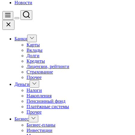
Новости
Поиск
Меню
Цвет
Закрыть
переключателя
Показать
Банки
подменю
Карты
Вклады
Долги
Кредиты
Лицензии, рейтинги
Страхование
Прочее
Показать
Деньги
подменю
Налоги
Накопления
Пенсионный фонд
Платёжные системы
Прочее
Показать
Бизнес
подменю
Бизнес-планы
Инвестиции