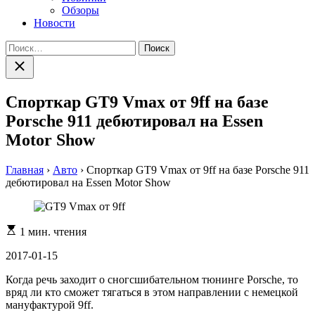
Обзоры
Новости
Найти:
Закрыть
поиск
Спорткар GT9 Vmax от 9ff на базе
Porsche 911 дебютировал на Essen
Motor Show
Главная
›
Авто
›
Спорткар GT9 Vmax от 9ff на базе Porsche 911
дебютировал на Essen Motor Show
Расчетное
1 мин. чтения
время
чтения
2017-01-15
Когда речь заходит о сногсшибательном тюнинге Porsche, то
вряд ли кто сможет тягаться в этом направлении с немецкой
мануфактурой 9ff.