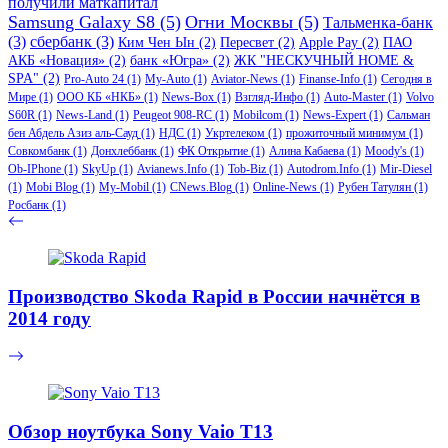
получили маткапитал
Samsung Galaxy S8
(5)
Огни Москвы
(5)
Тальменка-банк
(3)
сбербанк
(3)
Ким Чен Ын
(2)
Пересвет
(2)
Apple Pay
(2)
ПАО
АКБ «Новация»
(2)
банк «Югра»
(2)
ЖК "НЕСКУЧНЫЙ HOME &
SPA"
(2)
Pro-Auto 24
(1)
My-Auto
(1)
Aviator-News
(1)
Finanse-Info
(1)
Сегодня в
Мире
(1)
ООО КБ «НКБ»
(1)
News-Box
(1)
Взгляд-Инфо
(1)
Auto-Master
(1)
Volvo
S60R
(1)
News-Land
(1)
Peugeot 908-RC
(1)
Mobilcom
(1)
News-Expert
(1)
Сальман
бен Абдель Азиз аль-Сауд
(1)
НДС
(1)
Укртелеком
(1)
прожиточный минимум
(1)
Совкомбанк
(1)
Донхлеббанк
(1)
ФК Открытие
(1)
Алина Кабаева
(1)
Moody's
(1)
Ob-IPhone
(1)
SkyUp
(1)
Avianews.Info
(1)
Tob-Biz
(1)
Autodrom.Info
(1)
Mir-Diesel
(1)
Mobi Blog
(1)
My-Mobil
(1)
CNews.Blog
(1)
Online-News
(1)
Рубен Татулян
(1)
Росбанк
(1)
Производство Skoda Rapid в России начнётся в
2014 году
Обзор ноутбука Sony Vaio T13