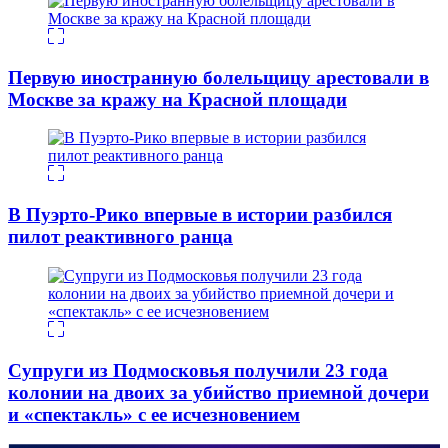
Первую иностранную болельщицу арестовали в
Москве за кражу на Красной площади
В Пуэрто-Рико впервые в истории разбился
пилот реактивного ранца
Супруги из Подмосковья получили 23 года
колонии на двоих за убийство приемной дочери
и «спектакль» с ее исчезновением