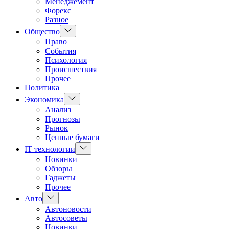
Менеджемент
Форекс
Разное
Показать
Общество
подменю
Право
События
Психология
Происшествия
Прочее
Политика
Показать
Экономика
подменю
Анализ
Прогнозы
Рынок
Ценные бумаги
Показать
IT технологии
подменю
Новинки
Обзоры
Гаджеты
Прочее
Показать
Авто
подменю
Автоновости
Автосоветы
Новинки