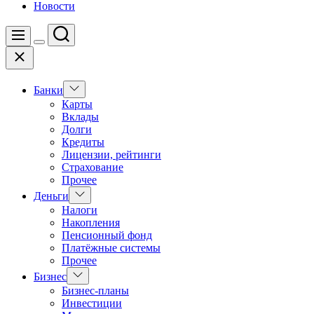
Новости
Поиск
Меню
Цвет
Закрыть
переключателя
Показать
Банки
подменю
Карты
Вклады
Долги
Кредиты
Лицензии, рейтинги
Страхование
Прочее
Показать
Деньги
подменю
Налоги
Накопления
Пенсионный фонд
Платёжные системы
Прочее
Показать
Бизнес
подменю
Бизнес-планы
Инвестиции