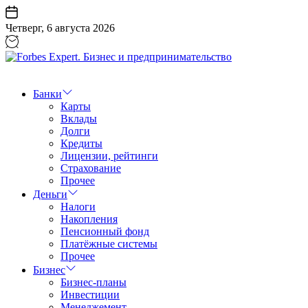
Перейти
к
Четверг, 6 августа 2026
содержанию
Forbes
Expert.
Бизнес
Банки
и
Карты
предпринимательство
Вклады
Долги
Кредиты
Лицензии, рейтинги
Страхование
Прочее
Деньги
Налоги
Накопления
Пенсионный фонд
Платёжные системы
Прочее
Бизнес
Бизнес-планы
Инвестиции
Менеджемент