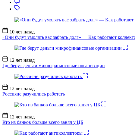
Дата
10 лет назад
записи
«Они будут умолять вас забрать долг» — Как работают коллект
Дата
12 лет назад
записи
Где берут деньги микрофинансовые организации
Дата
12 лет назад
записи
Россияне разучились работать
Дата
12 лет назад
записи
Кто из банков больше всего занял у ЦБ