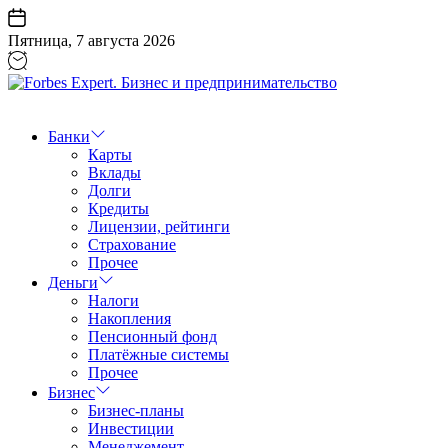
Перейти
к
Пятница, 7 августа 2026
содержанию
Forbes
Expert.
Бизнес
Банки
и
Карты
предпринимательство
Вклады
Долги
Кредиты
Лицензии, рейтинги
Страхование
Прочее
Деньги
Налоги
Накопления
Пенсионный фонд
Платёжные системы
Прочее
Бизнес
Бизнес-планы
Инвестиции
Менеджемент