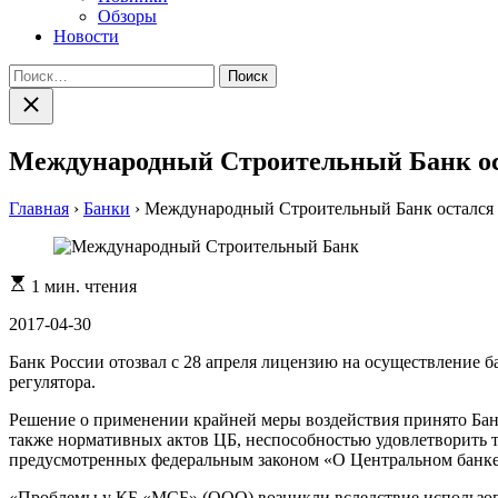
Обзоры
Новости
Найти:
Закрыть
поиск
Международный Строительный Банк ос
Главная
›
Банки
›
Международный Строительный Банк остался 
Расчетное
1 мин. чтения
время
чтения
2017-04-30
Банк России отозвал с 28 апреля лицензию на осуществление 
регулятора.
Решение о применении крайней меры воздействия принято Банк
также нормативных актов ЦБ, неспособностью удовлетворить т
предусмотренных федеральным законом «O Центральном банке
«Проблемы у КБ «МСБ» (ООО) возникли вследствие использова