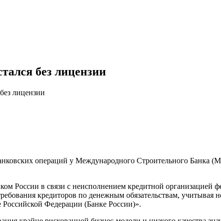
тался без лицензии
без лицензии
банковских операций у Международного Строительного Банка (М
ом России в связи с неисполнением кредитной организацией фе
ребования кредиторов по денежным обязательствам, учитывая н
 Российской Федерации (Банке России)».
ния крайне рискованной бизнес-модели и низкого качества зна