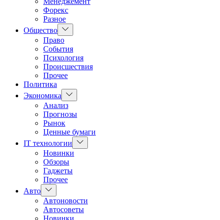
Менеджемент
Форекс
Разное
Показать
Общество
подменю
Право
События
Психология
Происшествия
Прочее
Политика
Показать
Экономика
подменю
Анализ
Прогнозы
Рынок
Ценные бумаги
Показать
IT технологии
подменю
Новинки
Обзоры
Гаджеты
Прочее
Показать
Авто
подменю
Автоновости
Автосоветы
Новинки