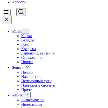
Новости
Поиск
Меню
Цвет
Закрыть
переключателя
Показать
Банки
подменю
Карты
Вклады
Долги
Кредиты
Лицензии, рейтинги
Страхование
Прочее
Показать
Деньги
подменю
Налоги
Накопления
Пенсионный фонд
Платёжные системы
Прочее
Показать
Бизнес
подменю
Бизнес-планы
Инвестиции