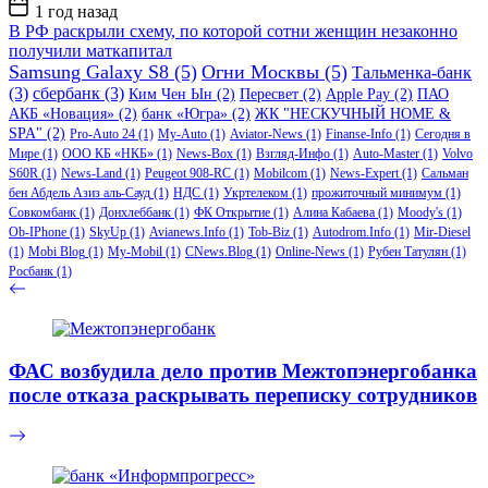
Дата
1 год назад
записи
В РФ раскрыли схему, по которой сотни женщин незаконно
получили маткапитал
Samsung Galaxy S8
(5)
Огни Москвы
(5)
Тальменка-банк
(3)
сбербанк
(3)
Ким Чен Ын
(2)
Пересвет
(2)
Apple Pay
(2)
ПАО
АКБ «Новация»
(2)
банк «Югра»
(2)
ЖК "НЕСКУЧНЫЙ HOME &
SPA"
(2)
Pro-Auto 24
(1)
My-Auto
(1)
Aviator-News
(1)
Finanse-Info
(1)
Сегодня в
Мире
(1)
ООО КБ «НКБ»
(1)
News-Box
(1)
Взгляд-Инфо
(1)
Auto-Master
(1)
Volvo
S60R
(1)
News-Land
(1)
Peugeot 908-RC
(1)
Mobilcom
(1)
News-Expert
(1)
Сальман
бен Абдель Азиз аль-Сауд
(1)
НДС
(1)
Укртелеком
(1)
прожиточный минимум
(1)
Совкомбанк
(1)
Донхлеббанк
(1)
ФК Открытие
(1)
Алина Кабаева
(1)
Moody's
(1)
Ob-IPhone
(1)
SkyUp
(1)
Avianews.Info
(1)
Tob-Biz
(1)
Autodrom.Info
(1)
Mir-Diesel
(1)
Mobi Blog
(1)
My-Mobil
(1)
CNews.Blog
(1)
Online-News
(1)
Рубен Татулян
(1)
Росбанк
(1)
ФАС возбудила дело против Межтопэнергобанка
после отказа раскрывать переписку сотрудников