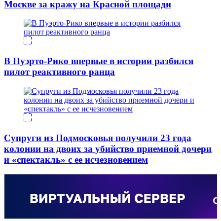
Москве за кражу на Красной площади
В Пуэрто-Рико впервые в истории разбился
пилот реактивного ранца
Супруги из Подмосковья получили 23 года
колонии на двоих за убийство приемной дочери
и «спектакль» с ее исчезновением