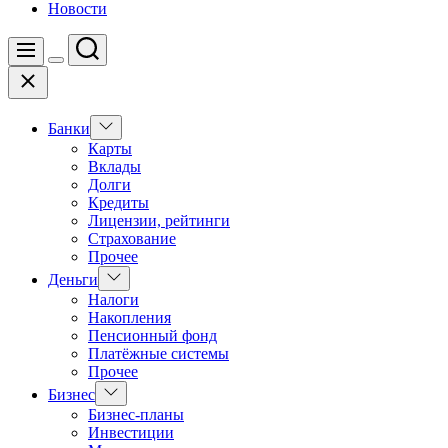
Новости
Поиск
Меню
Цвет
Закрыть
переключателя
Показать
Банки
подменю
Карты
Вклады
Долги
Кредиты
Лицензии, рейтинги
Страхование
Прочее
Показать
Деньги
подменю
Налоги
Накопления
Пенсионный фонд
Платёжные системы
Прочее
Показать
Бизнес
подменю
Бизнес-планы
Инвестиции