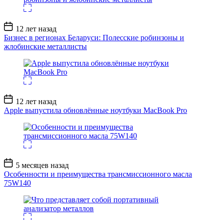
Дата
12 лет назад
записи
Бизнес в регионах Беларуси: Полесские робинзоны и
жлобинские металлисты
Дата
12 лет назад
записи
Apple выпустила обновлённые ноутбуки MacBook Pro
Дата
5 месяцев назад
записи
Особенности и преимущества трансмиссионного масла
75W140