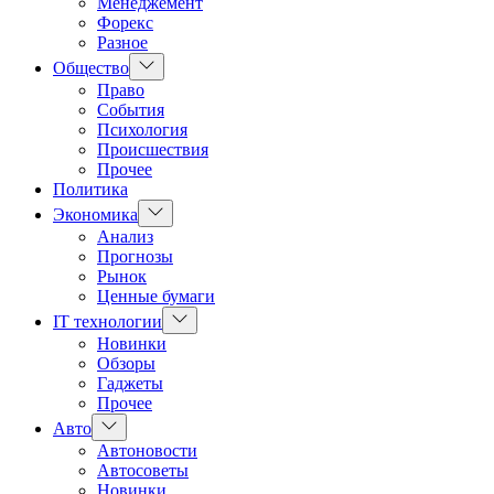
Менеджемент
Форекс
Разное
Показать
Общество
подменю
Право
События
Психология
Происшествия
Прочее
Политика
Показать
Экономика
подменю
Анализ
Прогнозы
Рынок
Ценные бумаги
Показать
IT технологии
подменю
Новинки
Обзоры
Гаджеты
Прочее
Показать
Авто
подменю
Автоновости
Автосоветы
Новинки