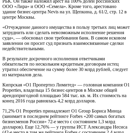
РБК. Он также наложил арест на 100% долей российских
ООО «Лира» и ООО «Семела». Кроме того, арестовано
здание бизнес-центра Nevis на ул. Щепкина, д. 61/2, стр. 12 в
центре Москвы.
«Отчуждение данного имущества в пользу третьих лиц может
затруднить или сделать невозможным исполнение решения
суда», — обосновал свои требования банк. В самом исковом
заявлении он просит суд признать взаимосвязанные сделки
недействительными.
В результате досрочного исполнения ответчиками
обязательств по нескольким кредитным договорам истец
утратил обеспечение на сумму более 30 млрд рублей, следует
из материалов дела.
Кипрская «О1 Пропертиз Лимитед» — головная компания O1
Properties, владельца 15 бизнес-центров в Москве общей
арендопригодной площадью 584 тыс. кв. м. Их стоимость на
конец 2016 года равнялась 4,2 млрд долларов.
71,2% O1 Properties принадлежит О1 Group Бориса Минца
(занимает в последнем рейтинге Forbes «200 самых богатых
бизнесменов России» 72-е место с состоянием 1,3 млрд
долларов). Еще 12,76% — у группы ИСТ Александра Несиса
(42-е место в том же рейтинге Forbes с состоянием 2,4 млрд