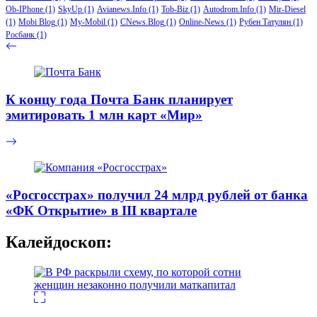
Ob-IPhone
(1)
SkyUp
(1)
Avianews.Info
(1)
Tob-Biz
(1)
Autodrom.Info
(1)
Mir-Diesel
(1)
Mobi Blog
(1)
My-Mobil
(1)
CNews.Blog
(1)
Online-News
(1)
Рубен Татулян
(1)
Росбанк
(1)
К концу года Почта Банк планирует
эмитировать 1 млн карт «Мир»
«Росгосстрах» получил 24 млрд рублей от банка
«ФК Открытие» в III квартале
Калейдоскоп: