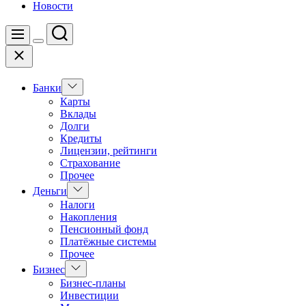
Новости
Поиск
Меню
Цвет
Закрыть
переключателя
Показать
Банки
подменю
Карты
Вклады
Долги
Кредиты
Лицензии, рейтинги
Страхование
Прочее
Показать
Деньги
подменю
Налоги
Накопления
Пенсионный фонд
Платёжные системы
Прочее
Показать
Бизнес
подменю
Бизнес-планы
Инвестиции