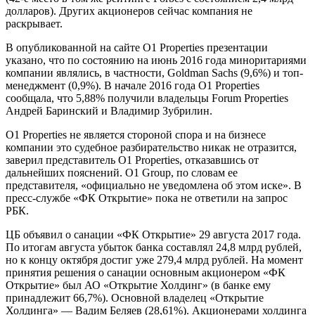
долларов). Других акционеров сейчас компания не
раскрывает.
В опубликованной на сайте O1 Properties презентации
указано, что по состоянию на июнь 2016 года миноритариями
компании являлись, в частности, Goldman Sachs (9,6%) и топ-
менеджмент (0,9%). В начале 2016 года O1 Properties
сообщала, что 5,88% получили владельцы Forum Properties
Андрей Баринский и Владимир Зубрилин.
O1 Properties не является стороной спора и на бизнесе
компании это судебное разбирательство никак не отразится,
заверил представитель O1 Properties, отказавшись от
дальнейших пояснений. O1 Group, по словам ее
представителя, «официально не уведомлена об этом иске». В
пресс-службе «ФК Открытие» пока не ответили на запрос
РБК.
ЦБ объявил о санации «ФК Открытие» 29 августа 2017 года.
По итогам августа убыток банка составлял 24,8 млрд рублей,
но к концу октября достиг уже 279,4 млрд рублей. На момент
принятия решения о санации основным акционером «ФК
Открытие» был АО «Открытие Холдинг» (в банке ему
принадлежит 66,7%). Основной владелец «Открытие
Холдинга» — Вадим Беляев (28,61%). Акционерами холдинга