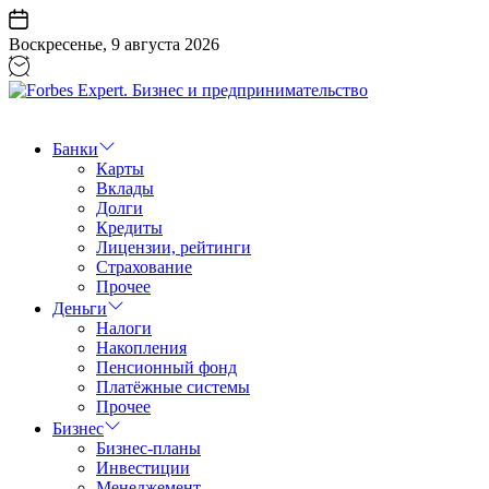
Перейти
к
Воскресенье, 9 августа 2026
содержанию
Forbes
Expert.
Бизнес
Банки
и
Карты
предпринимательство
Вклады
Долги
Кредиты
Лицензии, рейтинги
Страхование
Прочее
Деньги
Налоги
Накопления
Пенсионный фонд
Платёжные системы
Прочее
Бизнес
Бизнес-планы
Инвестиции
Менеджемент