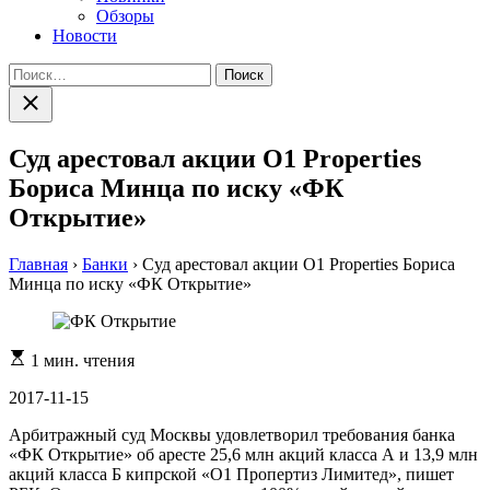
Обзоры
Новости
Найти:
Закрыть
поиск
Суд арестовал акции O1 Properties
Бориса Минца по иску «ФК
Открытие»
Главная
›
Банки
›
Суд арестовал акции O1 Properties Бориса
Минца по иску «ФК Открытие»
Расчетное
1 мин. чтения
время
чтения
2017-11-15
Арбитражный суд Москвы удовлетворил требования банка
«ФК Открытие» об аресте 25,6 млн акций класса А и 13,9 млн
акций класса Б кипрской «О1 Пропертиз Лимитед», пишет