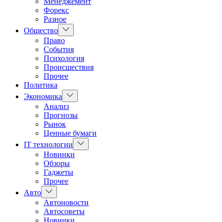
Менеджемент
Форекс
Разное
Показать
Общество
подменю
Право
События
Психология
Происшествия
Прочее
Политика
Показать
Экономика
подменю
Анализ
Прогнозы
Рынок
Ценные бумаги
Показать
IT технологии
подменю
Новинки
Обзоры
Гаджеты
Прочее
Показать
Авто
подменю
Автоновости
Автосоветы
Новинки