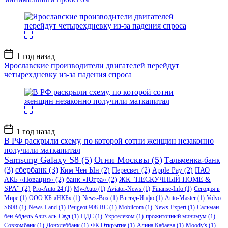
Дата
1 год назад
записи
Ярославские производители двигателей перейдут
четырехдневку из-за падения спроса
Дата
1 год назад
записи
В РФ раскрыли схему, по которой сотни женщин незаконно
получили маткапитал
Samsung Galaxy S8
(5)
Огни Москвы
(5)
Тальменка-банк
(3)
сбербанк
(3)
Ким Чен Ын
(2)
Пересвет
(2)
Apple Pay
(2)
ПАО
АКБ «Новация»
(2)
банк «Югра»
(2)
ЖК "НЕСКУЧНЫЙ HOME &
SPA"
(2)
Pro-Auto 24
(1)
My-Auto
(1)
Aviator-News
(1)
Finanse-Info
(1)
Сегодня в
Мире
(1)
ООО КБ «НКБ»
(1)
News-Box
(1)
Взгляд-Инфо
(1)
Auto-Master
(1)
Volvo
S60R
(1)
News-Land
(1)
Peugeot 908-RC
(1)
Mobilcom
(1)
News-Expert
(1)
Сальман
бен Абдель Азиз аль-Сауд
(1)
НДС
(1)
Укртелеком
(1)
прожиточный минимум
(1)
Совкомбанк
(1)
Донхлеббанк
(1)
ФК Открытие
(1)
Алина Кабаева
(1)
Moody's
(1)