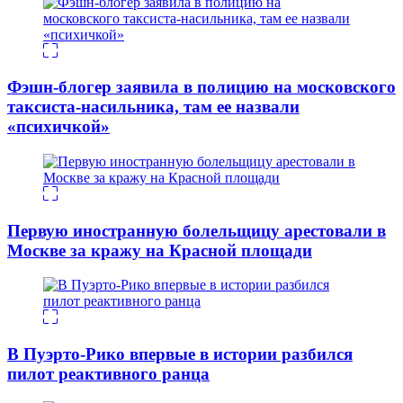
Фэшн-блогер заявила в полицию на московского
таксиста-насильника, там ее назвали
«психичкой»
Первую иностранную болельщицу арестовали в
Москве за кражу на Красной площади
В Пуэрто-Рико впервые в истории разбился
пилот реактивного ранца