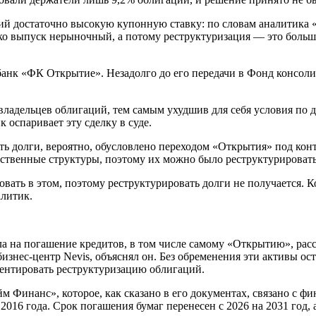
й достаточно высокую купонную ставку: по словам аналитика «
ко выпуск нерыночный, а потому реструктуризация — это больш
нк «ФК Открытие». Незадолго до его передачи в Фонд консолид
владельцев облигаций, тем самым ухудшив для себя условия по 
 оспаривает эту сделку в суде.
ть долги, вероятно, обусловлено переходом «Открытия» под кон
твенные структуры, поэтому их можно было реструктурировать 
овать в этом, поэтому реструктурировать долги не получается. 
алитик.
а на погашение кредитов, в том числе самому «Открытию», расс
 бизнес-центр Nevis, объяснял он. Без обременения эти активы 
ментировать реструктуризацию облигаций.
Финанс», которое, как сказано в его документах, связано с фи
016 года. Срок погашения бумаг перенесен с 2026 на 2031 год, 