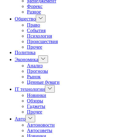
Менеджемент
Форекс
Разное
Показать
Общество
подменю
Право
События
Психология
Происшествия
Прочее
Политика
Показать
Экономика
подменю
Анализ
Прогнозы
Рынок
Ценные бумаги
Показать
IT технологии
подменю
Новинки
Обзоры
Гаджеты
Прочее
Показать
Авто
подменю
Автоновости
Автосоветы
Новинки