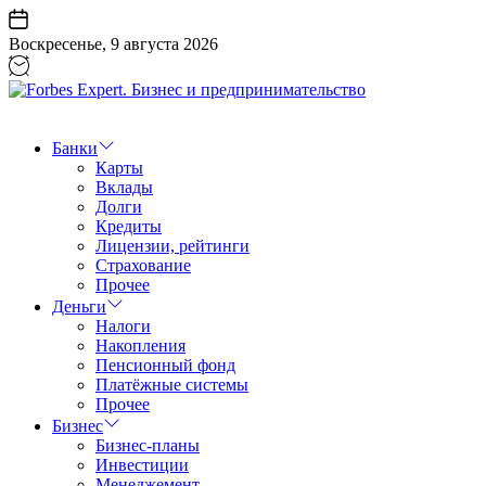
Перейти
к
Воскресенье, 9 августа 2026
содержанию
Forbes
Expert.
Бизнес
Банки
и
Карты
предпринимательство
Вклады
Долги
Кредиты
Лицензии, рейтинги
Страхование
Прочее
Деньги
Налоги
Накопления
Пенсионный фонд
Платёжные системы
Прочее
Бизнес
Бизнес-планы
Инвестиции
Менеджемент