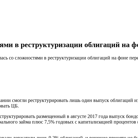
ями в реструктуризации облигаций на 
ась со сложностями в реструктуризации облигаций на фоне пер
пании смогли реструктурировать лишь один выпуск облигаций и
овать ЦБ.
руктурировать размещенный в августе 2017 года выпуск бондов
рального займа плюс 7,5% годовых с капитализацией процентов 
вовали держатели лишь 9,2% облигаций, и решение принято не б