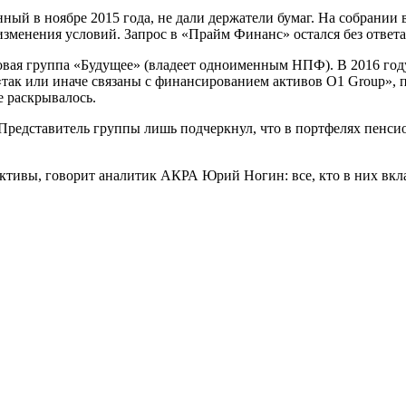
й в ноябре 2015 года, не дали держатели бумаг. На собрании в
изменения условий. Запрос в «Прайм Финанс» остался без ответа
ая группа «Будущее» (владеет одноименным НПФ). В 2016 году
ак или иначе связаны с финансированием активов O1 Group», п
 раскрывалось.
 Представитель группы лишь подчеркнул, что в портфелях пенс
ктивы, говорит аналитик АКРА Юрий Ногин: все, кто в них вкл