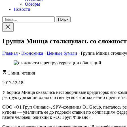
Обзоры
Новости
Найти:
Закрыть
поиск
Группа Минца столкнулась со сложност
Главная
›
Экономика
›
Ценные бумаги
›
Группа Минца столкнул
Расчетное
1 мин. чтения
время
чтения
2017-12-18
У Бориса Минца оказались несговорчивые кредиторы: его ком
реструктуризации одного из выпусков мог косвенно препятств
ООО «О1 Груп Финанс», SPV-компания O1 Group, пыталось рест
купона — увеличить ее до годовой ставки по облигациям феде
газете человек, близкий к «О1 Груп Финанс».
Однако в голосовании по реструктуризации 15 сентября участ