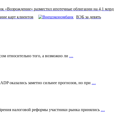
нк «Возрождение» разместил ипотечные облигации на 4,1 млрд
ние карт клиентов
ВЭБ за девять
сом относительно того, а возможно ли
…
 ADP оказались заметно сильнее прогнозов, но при
…
добрения налоговой реформы участники рынка принялись
…