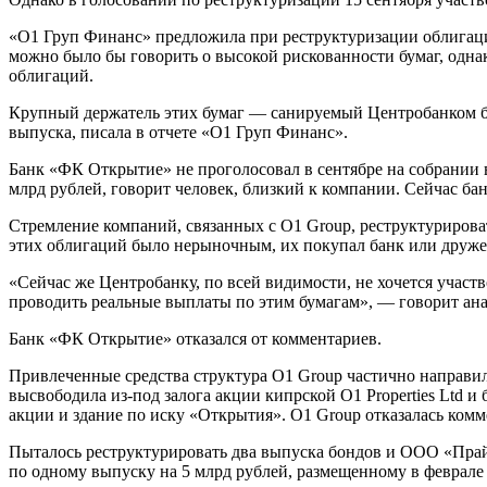
«О1 Груп Финанс» предложила при реструктуризации облигаци
можно было бы говорить о высокой рискованности бумаг, одна
облигаций.
Крупный держатель этих бумаг — санируемый Центробанком ба
выпуска, писала в отчете «О1 Груп Финанс».
Банк «ФК Открытие» не проголосовал в сентябре на собрании 
млрд рублей, говорит человек, близкий к компании. Сейчас банк
Стремление компаний, связанных с O1 Group, реструктурирова
этих облигаций было нерыночным, их покупал банк или дружес
«Сейчас же Центробанку, по всей видимости, не хочется участв
проводить реальные выплаты по этим бумагам», — говорит ан
Банк «ФК Открытие» отказался от комментариев.
Привлеченные средства структура О1 Group частично направил
высвободила из-под залога акции кипрской O1 Properties Ltd и
акции и здание по иску «Открытия». О1 Group отказалась ком
Пыталось реструктурировать два выпуска бондов и ООО «Прайм 
по одному выпуску на 5 млрд рублей, размещенному в феврале 2