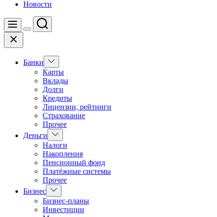
Новости
Поиск
Меню
Цвет
Закрыть
переключателя
Показать
Банки
подменю
Карты
Вклады
Долги
Кредиты
Лицензии, рейтинги
Страхование
Прочее
Показать
Деньги
подменю
Налоги
Накопления
Пенсионный фонд
Платёжные системы
Прочее
Показать
Бизнес
подменю
Бизнес-планы
Инвестиции