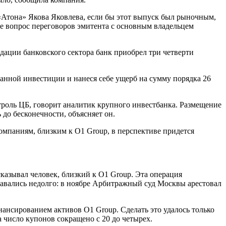
Атона» Якова Яковлева, если бы этот выпуск был рыночным,
е вопрос переговоров эмитента с основным владельцем
ации банковского сектора банк приобрел три четверти
данной инвестиции и нанеся себе ущерб на сумму порядка 26
троль ЦБ, говорит аналитик крупного инвестбанка. Размещение
до бесконечности, объясняет он.
Компаниям, близким к О1 Group, в перспективе придется
казывал человек, близкий к О1 Group. Эта операция
оставались недолго: в ноябре Арбитражный суд Москвы арестовал
нансированием активов O1 Group. Сделать это удалось только
а число купонов сокращено с 20 до четырех.