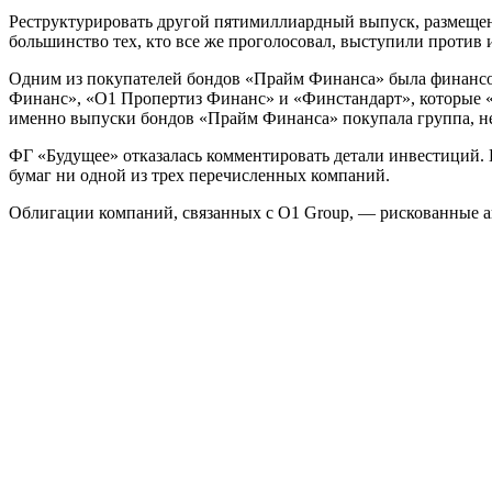
Реструктурировать другой пятимиллиардный выпуск, размещенны
большинство тех, кто все же проголосовал, выступили против 
Одним из покупателей бондов «Прайм Финанса» была финансов
Финанс», «O1 Пропертиз Финанс» и «Финстандарт», которые «т
именно выпуски бондов «Прайм Финанса» покупала группа, не
ФГ «Будущее» отказалась комментировать детали инвестиций.
бумаг ни одной из трех перечисленных компаний.
Облигации компаний, связанных с O1 Group, — рискованные а