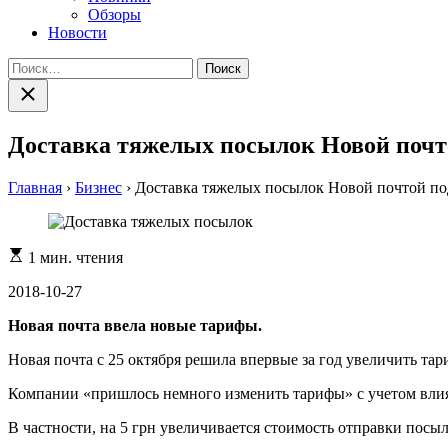
Обзоры
Новости
Найти:
Закрыть
поиск
Доставка тяжелых посылок Новой почт
Главная
›
Бизнес
›
Доставка тяжелых посылок Новой почтой п
Расчетное
1 мин. чтения
время
чтения
2018-10-27
Новая почта ввела новые тарифы.
Новая почта с 25 октября решила впервые за год увеличить та
Компании «пришлось немного изменить тарифы» с учетом влиян
В частности, на 5 грн увеличивается стоимость отправки посыло