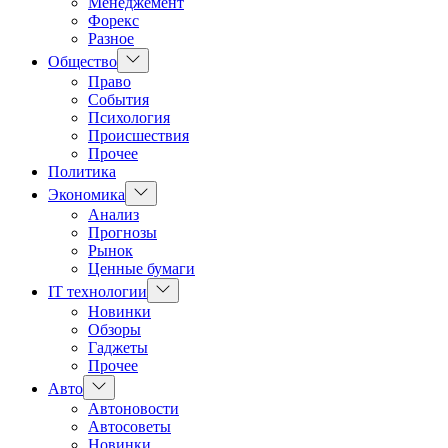
Менеджемент
Форекс
Разное
Показать
Общество
подменю
Право
События
Психология
Происшествия
Прочее
Политика
Показать
Экономика
подменю
Анализ
Прогнозы
Рынок
Ценные бумаги
Показать
IT технологии
подменю
Новинки
Обзоры
Гаджеты
Прочее
Показать
Авто
подменю
Автоновости
Автосоветы
Новинки