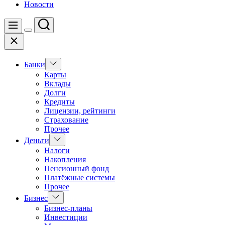
Новости
Поиск
Меню
Цвет
Закрыть
переключателя
Показать
Банки
подменю
Карты
Вклады
Долги
Кредиты
Лицензии, рейтинги
Страхование
Прочее
Показать
Деньги
подменю
Налоги
Накопления
Пенсионный фонд
Платёжные системы
Прочее
Показать
Бизнес
подменю
Бизнес-планы
Инвестиции