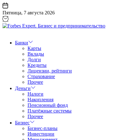
Перейти
к
Пятница, 7 августа 2026
содержанию
Forbes
Expert.
Бизнес
Банки
и
Карты
предпринимательство
Вклады
Долги
Кредиты
Лицензии, рейтинги
Страхование
Прочее
Деньги
Налоги
Накопления
Пенсионный фонд
Платёжные системы
Прочее
Бизнес
Бизнес-планы
Инвестиции
Менеджемент