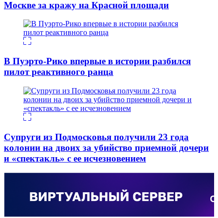
Москве за кражу на Красной площади
В Пуэрто-Рико впервые в истории разбился
пилот реактивного ранца
Супруги из Подмосковья получили 23 года
колонии на двоих за убийство приемной дочери
и «спектакль» с ее исчезновением