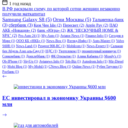
Дата
1 год назад
записи
В РФ раскрыли схему, по которой сотни женщин незаконно
получили маткапитал
Samsung Galaxy S8
(5)
Огни Москвы
(5)
Тальменка-банк
(3)
сбербанк
(3)
Ким Чен Ын
(2)
Пересвет
(2)
Apple Pay
(2)
ПАО
АКБ «Новация»
(2)
банк «Югра»
(2)
ЖК "НЕСКУЧНЫЙ HOME &
SPA"
(2)
Pro-Auto 24
(1)
My-Auto
(1)
Aviator-News
(1)
Finanse-Info
(1)
Сегодня в
Мире
(1)
ООО КБ «НКБ»
(1)
News-Box
(1)
Взгляд-Инфо
(1)
Auto-Master
(1)
Volvo
S60R
(1)
News-Land
(1)
Peugeot 908-RC
(1)
Mobilcom
(1)
News-Expert
(1)
Сальман
бен Абдель Азиз аль-Сауд
(1)
НДС
(1)
Укртелеком
(1)
прожиточный минимум
(1)
Совкомбанк
(1)
Донхлеббанк
(1)
ФК Открытие
(1)
Алина Кабаева
(1)
Moody's
(1)
Ob-IPhone
(1)
SkyUp
(1)
Avianews.Info
(1)
Tob-Biz
(1)
Autodrom.Info
(1)
Mir-Diesel
(1)
Mobi Blog
(1)
My-Mobil
(1)
CNews.Blog
(1)
Online-News
(1)
Рубен Татулян
(1)
Росбанк
(1)
ЕС инвестировал в экономику Украины $600
млн