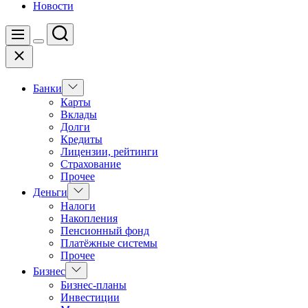
Новости
Поиск
Меню
Цвет
Закрыть
переключателя
Показать
Банки
подменю
Карты
Вклады
Долги
Кредиты
Лицензии, рейтинги
Страхование
Прочее
Показать
Деньги
подменю
Налоги
Накопления
Пенсионный фонд
Платёжные системы
Прочее
Показать
Бизнес
подменю
Бизнес-планы
Инвестиции