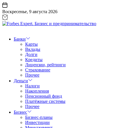
Перейти
к
Воскресенье, 9 августа 2026
содержанию
Forbes
Expert.
Бизнес
Банки
и
Карты
предпринимательство
Вклады
Долги
Кредиты
Лицензии, рейтинги
Страхование
Прочее
Деньги
Налоги
Накопления
Пенсионный фонд
Платёжные системы
Прочее
Бизнес
Бизнес-планы
Инвестиции
Менеджемент