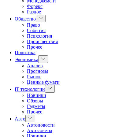
Менеджемент
Форекс
Разное
Показать
Общество
подменю
Право
События
Психология
Происшествия
Прочее
Политика
Показать
Экономика
подменю
Анализ
Прогнозы
Рынок
Ценные бумаги
Показать
IT технологии
подменю
Новинки
Обзоры
Гаджеты
Прочее
Показать
Авто
подменю
Автоновости
Автосоветы
Новинки