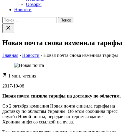
Обзоры
Новости
Найти:
Закрыть
поиск
Новая почта снова изменила тарифы
Главная
›
Новости
›
Новая почта снова изменила тарифы
Расчетное
1 мин. чтения
время
чтения
2017-10-06
Новая почта снизила тарифы на доставку по областям.
Со 2 октября компания Новая почта снизила тарифы на
доставку по областям Украины. Об этом сообщила пресс-
служба Новой почты, передает интернет-издание
Хроника.инфо со ссылкой на nv.ua.
Так, компания отменяет доплату к основному тарифу за