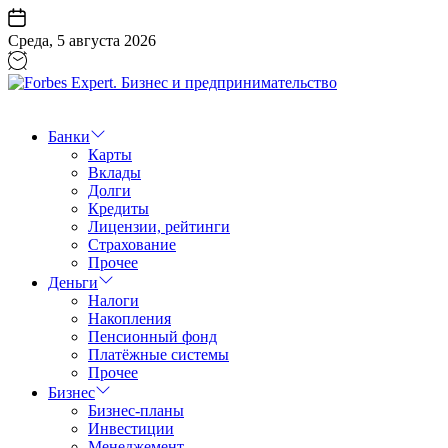
Перейти
к
Среда, 5 августа 2026
содержанию
Forbes
Expert.
Бизнес
Банки
и
Карты
предпринимательство
Вклады
Долги
Кредиты
Лицензии, рейтинги
Страхование
Прочее
Деньги
Налоги
Накопления
Пенсионный фонд
Платёжные системы
Прочее
Бизнес
Бизнес-планы
Инвестиции
Менеджемент