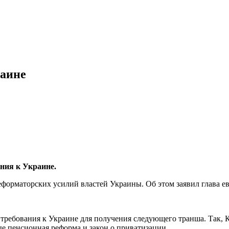
раине
ия к Украине.
рматорских усилий властей Украины. Об этом заявил глава ев
ебования к Украине для получения следующего транша. Так, К
ые пенсионная реформа и закон о приватизации.