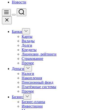
Новости
Поиск
Меню
Цвет
Закрыть
переключателя
Показать
Банки
подменю
Карты
Вклады
Долги
Кредиты
Лицензии, рейтинги
Страхование
Прочее
Показать
Деньги
подменю
Налоги
Накопления
Пенсионный фонд
Платёжные системы
Прочее
Показать
Бизнес
подменю
Бизнес-планы
Инвестиции