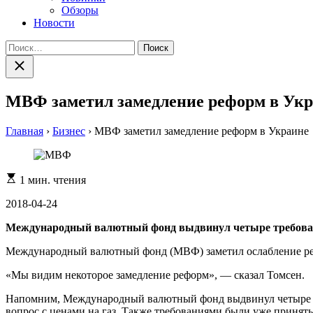
Обзоры
Новости
Найти:
Закрыть
поиск
МВФ заметил замедление реформ в Ук
Главная
›
Бизнес
›
МВФ заметил замедление реформ в Украине
Расчетное
1 мин. чтения
время
чтения
2018-04-24
Международный валютный фонд выдвинул четыре требован
Международный валютный фонд (МВФ) заметил ослабление рефо
«Мы видим некоторое замедление реформ», — сказал Томсен.
Напомним, Международный валютный фонд выдвинул четыре тр
вопрос с ценами на газ. Также требованиями были уже принят