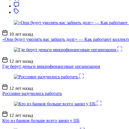
Дата
10 лет назад
записи
«Они будут умолять вас забрать долг» — Как работают коллект
Дата
12 лет назад
записи
Где берут деньги микрофинансовые организации
Дата
12 лет назад
записи
Россияне разучились работать
Дата
12 лет назад
записи
Кто из банков больше всего занял у ЦБ