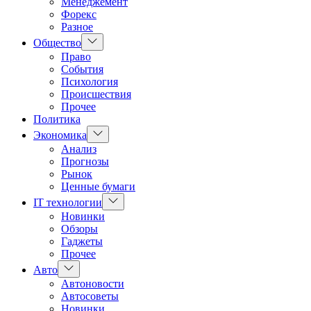
Менеджемент
Форекс
Разное
Показать
Общество
подменю
Право
События
Психология
Происшествия
Прочее
Политика
Показать
Экономика
подменю
Анализ
Прогнозы
Рынок
Ценные бумаги
Показать
IT технологии
подменю
Новинки
Обзоры
Гаджеты
Прочее
Показать
Авто
подменю
Автоновости
Автосоветы
Новинки