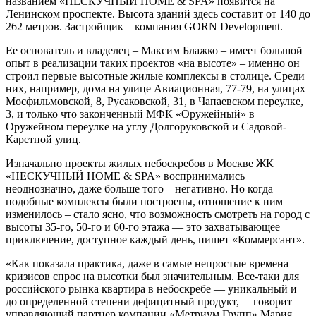
названием «НЕСКУЧНЫЙ HOME & SPA» появится на
Ленинском проспекте. Высота зданий здесь составит от 140 до
262 метров. Застройщик – компания GORN Development.
Ее основатель и владелец – Максим Блажко – имеет большой
опыт в реализации таких проектов «на высоте» – именно он
строил первые высотные жилые комплексы в столице. Среди
них, например, дома на улице Авиационная, 77-79, на улицах
Мосфильмовской, 8, Русаковской, 31, в Чапаевском переулке,
3, и только что законченный МФК «Оружейный» в
Оружейном переулке на углу Долгоруковской и Садовой-
Каретной улиц.
Изначально проекты жилых небоскребов в Москве ЖК
«НЕСКУЧНЫЙ HOME & SPA» воспринимались
неоднозначно, даже больше того – негативно. Но когда
подобные комплексы были построены, отношение к ним
изменилось – стало ясно, что возможность смотреть на город с
высоты 35-го, 50-го и 60-го этажа — это захватывающее
приключение, доступное каждый день, пишет «Коммерсант».
«Как показала практика, даже в самые непростые времена
кризисов спрос на высотки был значительным. Все-таки для
российского рынка квартира в небоскребе — уникальный и
до определенной степени дефицитный продукт,— говорит
управляющий партнер компании «Метриум Групп» Мария