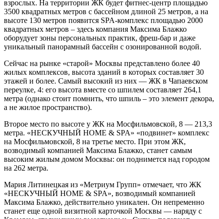
взрослых. На территории ЖК будет фитнес-центр площадью
3500 квадратных метров с бассейном длиной 25 метров, а на
высоте 130 метров появится SPA-комплекс площадью 2000
квадратных метров – здесь компания Максима Блажко
оборудует зоны персональных практик, фреш-бар и даже
уникальный панорамный бассейн с озонированной водой.
Сейчас на рынке «старой» Москвы представлено более 40
жилых комплексов, высота зданий в которых составляет 30
этажей и более. Самый высокий из них — ЖК в Чапаевском
переулке, 4: его высота вместе со шпилем составляет 264,1
метра (однако стоит помнить, что шпиль – это элемент декора,
а не жилое пространство).
Второе место по высоте у ЖК на Мосфильмовской, 8 — 213,3
метра. «НЕСКУЧНЫЙ HOME & SPA» «подвинет» комплекс
на Мосфильмовской, 8 на третье место. При этом ЖК,
возводимый компанией Максима Блажко, станет самым
высоким жилым домом Москвы: он поднимется над городом
на 262 метра.
Мария Литинецкая из «Метриум Групп» отмечает, что ЖК
«НЕСКУЧНЫЙ HOME & SPA», возводимый компанией
Максима Блажко, действительно уникален. Он непременно
станет еще одной визитной карточкой Москвы — наряду с