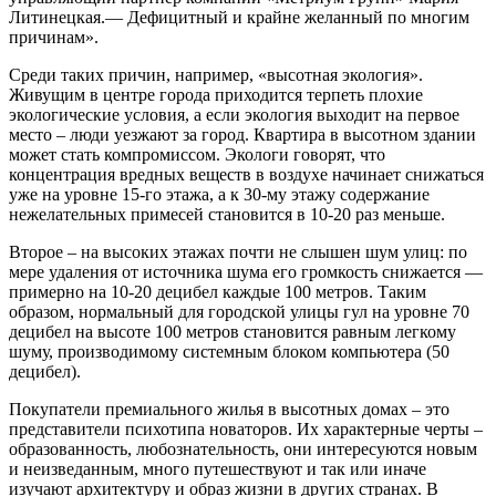
Литинецкая.— Дефицитный и крайне желанный по многим
причинам».
Среди таких причин, например, «высотная экология».
Живущим в центре города приходится терпеть плохие
экологические условия, а если экология выходит на первое
место – люди уезжают за город. Квартира в высотном здании
может стать компромиссом. Экологи говорят, что
концентрация вредных веществ в воздухе начинает снижаться
уже на уровне 15-го этажа, а к 30-му этажу содержание
нежелательных примесей становится в 10-20 раз меньше.
Второе – на высоких этажах почти не слышен шум улиц: по
мере удаления от источника шума его громкость снижается —
примерно на 10-20 децибел каждые 100 метров. Таким
образом, нормальный для городской улицы гул на уровне 70
децибел на высоте 100 метров становится равным легкому
шуму, производимому системным блоком компьютера (50
децибел).
Покупатели премиального жилья в высотных домах – это
представители психотипа новаторов. Их характерные черты –
образованность, любознательность, они интересуются новым
и неизведанным, много путешествуют и так или иначе
изучают архитектуру и образ жизни в других странах. В