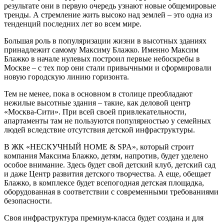
результате они в первую очередь узнают новые общемировые
тренды. А стремление жить высоко над землей – это одна из
тенденций последних лет во всем мире.
Большая роль в популяризации жизни в высотных зданиях
принадлежит самому Максиму Блажко. Именно Максим
Блажко в начале нулевых построил первые небоскребы в
Москве – с тех пор они стали привычными и сформировали
новую городскую линию горизонта.
Тем не менее, пока в основном в столице преобладают
нежилые высотные здания – такие, как деловой центр
«Москва-Сити». При всей своей привлекательности,
апартаменты там не пользуются популярностью у семейных
людей вследствие отсутствия детской инфраструктуры.
В ЖК «НЕСКУЧНЫЙ HOME & SPA», который строит
компания Максима Блажко, детям, напротив, будет уделено
особое внимание. Здесь будет свой детский клуб, детский сад
и даже Центр развития детского творчества. А еще, обещает
Блажко, в комплексе будет всепогодная детская площадка,
оборудованная в соответствии с современными требованиями
безопасности.
Своя инфраструктура премиум-класса будет создана и для