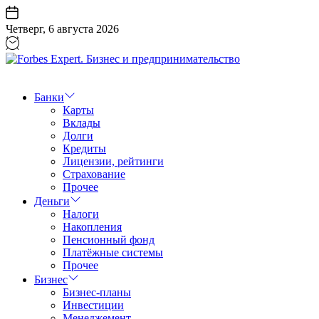
Перейти
к
Четверг, 6 августа 2026
содержанию
Forbes
Expert.
Бизнес
Банки
и
Карты
предпринимательство
Вклады
Долги
Кредиты
Лицензии, рейтинги
Страхование
Прочее
Деньги
Налоги
Накопления
Пенсионный фонд
Платёжные системы
Прочее
Бизнес
Бизнес-планы
Инвестиции
Менеджемент