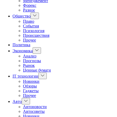
Менеджемент
Форекс
Разное
Показать
Общество
подменю
Право
События
Психология
Происшествия
Прочее
Политика
Показать
Экономика
подменю
Анализ
Прогнозы
Рынок
Ценные бумаги
Показать
IT технологии
подменю
Новинки
Обзоры
Гаджеты
Прочее
Показать
Авто
подменю
Автоновости
Автосоветы
Новинки