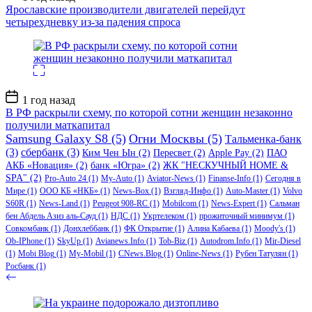
записи
Ярославские производители двигателей перейдут
четырехдневку из-за падения спроса
Дата
1 год назад
записи
В РФ раскрыли схему, по которой сотни женщин незаконно
получили маткапитал
Samsung Galaxy S8
(5)
Огни Москвы
(5)
Тальменка-банк
(3)
сбербанк
(3)
Ким Чен Ын
(2)
Пересвет
(2)
Apple Pay
(2)
ПАО
АКБ «Новация»
(2)
банк «Югра»
(2)
ЖК "НЕСКУЧНЫЙ HOME &
SPA"
(2)
Pro-Auto 24
(1)
My-Auto
(1)
Aviator-News
(1)
Finanse-Info
(1)
Сегодня в
Мире
(1)
ООО КБ «НКБ»
(1)
News-Box
(1)
Взгляд-Инфо
(1)
Auto-Master
(1)
Volvo
S60R
(1)
News-Land
(1)
Peugeot 908-RC
(1)
Mobilcom
(1)
News-Expert
(1)
Сальман
бен Абдель Азиз аль-Сауд
(1)
НДС
(1)
Укртелеком
(1)
прожиточный минимум
(1)
Совкомбанк
(1)
Донхлеббанк
(1)
ФК Открытие
(1)
Алина Кабаева
(1)
Moody's
(1)
Ob-IPhone
(1)
SkyUp
(1)
Avianews.Info
(1)
Tob-Biz
(1)
Autodrom.Info
(1)
Mir-Diesel
(1)
Mobi Blog
(1)
My-Mobil
(1)
CNews.Blog
(1)
Online-News
(1)
Рубен Татулян
(1)
Росбанк
(1)