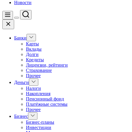
Новости
Поиск
Меню
Цвет
Закрыть
переключателя
Показать
Банки
подменю
Карты
Вклады
Долги
Кредиты
Лицензии, рейтинги
Страхование
Прочее
Показать
Деньги
подменю
Налоги
Накопления
Пенсионный фонд
Платёжные системы
Прочее
Показать
Бизнес
подменю
Бизнес-планы
Инвестиции