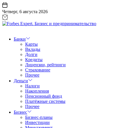
Перейти
к
Четверг, 6 августа 2026
содержанию
Forbes
Expert.
Бизнес
Банки
и
Карты
предпринимательство
Вклады
Долги
Кредиты
Лицензии, рейтинги
Страхование
Прочее
Деньги
Налоги
Накопления
Пенсионный фонд
Платёжные системы
Прочее
Бизнес
Бизнес-планы
Инвестиции
Менеджемент