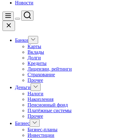
Новости
Поиск
Меню
Цвет
Закрыть
переключателя
Показать
Банки
подменю
Карты
Вклады
Долги
Кредиты
Лицензии, рейтинги
Страхование
Прочее
Показать
Деньги
подменю
Налоги
Накопления
Пенсионный фонд
Платёжные системы
Прочее
Показать
Бизнес
подменю
Бизнес-планы
Инвестиции