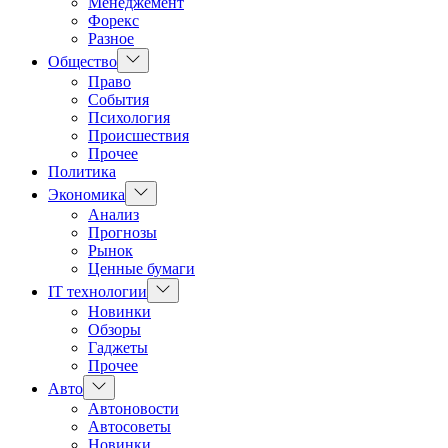
Менеджемент
Форекс
Разное
Показать
Общество
подменю
Право
События
Психология
Происшествия
Прочее
Политика
Показать
Экономика
подменю
Анализ
Прогнозы
Рынок
Ценные бумаги
Показать
IT технологии
подменю
Новинки
Обзоры
Гаджеты
Прочее
Показать
Авто
подменю
Автоновости
Автосоветы
Новинки