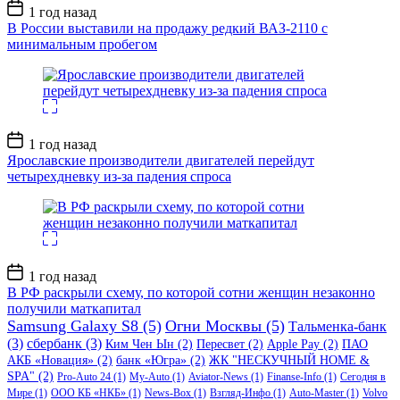
Дата
1 год назад
записи
В России выставили на продажу редкий ВАЗ-2110 с
минимальным пробегом
Дата
1 год назад
записи
Ярославские производители двигателей перейдут
четырехдневку из-за падения спроса
Дата
1 год назад
записи
В РФ раскрыли схему, по которой сотни женщин незаконно
получили маткапитал
Samsung Galaxy S8
(5)
Огни Москвы
(5)
Тальменка-банк
(3)
сбербанк
(3)
Ким Чен Ын
(2)
Пересвет
(2)
Apple Pay
(2)
ПАО
АКБ «Новация»
(2)
банк «Югра»
(2)
ЖК "НЕСКУЧНЫЙ HOME &
SPA"
(2)
Pro-Auto 24
(1)
My-Auto
(1)
Aviator-News
(1)
Finanse-Info
(1)
Сегодня в
Мире
(1)
ООО КБ «НКБ»
(1)
News-Box
(1)
Взгляд-Инфо
(1)
Auto-Master
(1)
Volvo