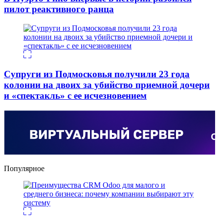
пилот реактивного ранца
Супруги из Подмосковья получили 23 года
колонии на двоих за убийство приемной дочери
и «спектакль» с ее исчезновением
Популярное