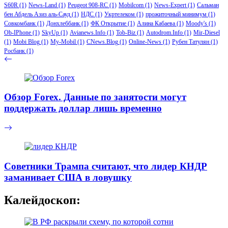
S60R
(1)
News-Land
(1)
Peugeot 908-RC
(1)
Mobilcom
(1)
News-Expert
(1)
Сальман
бен Абдель Азиз аль-Сауд
(1)
НДС
(1)
Укртелеком
(1)
прожиточный минимум
(1)
Совкомбанк
(1)
Донхлеббанк
(1)
ФК Открытие
(1)
Алина Кабаева
(1)
Moody's
(1)
Ob-IPhone
(1)
SkyUp
(1)
Avianews.Info
(1)
Tob-Biz
(1)
Autodrom.Info
(1)
Mir-Diesel
(1)
Mobi Blog
(1)
My-Mobil
(1)
CNews.Blog
(1)
Online-News
(1)
Рубен Татулян
(1)
Росбанк
(1)
Обзор Forex. Данные по занятости могут
поддержать доллар лишь временно
Советники Трампа считают, что лидер КНДР
заманивает США в ловушку
Калейдоскоп: