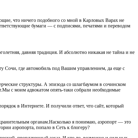
ющие, что ничего подобного со мной в Карловых Варах не
оответствующие бумаги — с подписями, печатями и переводом
голетняя, давняя традиция. И абсолютно никакая не тайна и не
у Сочи, где автомобиль под Вашим управлением, да еще с
рческие структуры. А эпизода со шлагбаумом в сочинском
ет.Мы с моим адвокатом опять-таки собрали необходимые
порядок в Интернете. И получили ответ, что сайт, который
оохранительным органам.Насколько я понимаю, аэропорт — это
ории аэропорта, попало в Сеть к блогеру?
ческий, проплаченный заказ. И кто-то, возможно и сильных