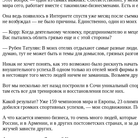
мира сего, работает вместе с такимилже-бизнесменами. Есть и 
Она ведь появилось в Интернете спустя уже месяц после съемк
не возбуждал — не было причины. Единственно, один из моих 
— Корр: Когда деятельному человеку, предпринимателю и мецен
Вас пытались облить грязью еще и с этой стороны?
— Рубен Татулян: В моих отелях отдыхают самые разные люди. 
думаю, тут не может быть и темы для домыслов, грязных разгов
Никак не хочет понять, как это возможно было рискнуть нача
внушительного успеха.В одном только из отелей моей фирмы в 
в нестоящее того место людей ничем не заманишь. Возьмем др
Вот мы несколько лет назад построили в Сочи уникальный спо
там есть все для тренировок и восстановления после них.
Какой результат? Уже 159 чемпионов мира и Европы, 23 олимпий
добился громких спортивных успехов, — мои сподвижники. По
А что касается именно бизнеса, то очень много людей, которые
России, и в Армении, и в других постсоветских странах, и за 
жгучей зависти других.