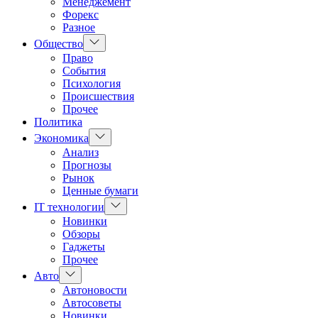
Менеджемент
Форекс
Разное
Показать
Общество
подменю
Право
События
Психология
Происшествия
Прочее
Политика
Показать
Экономика
подменю
Анализ
Прогнозы
Рынок
Ценные бумаги
Показать
IT технологии
подменю
Новинки
Обзоры
Гаджеты
Прочее
Показать
Авто
подменю
Автоновости
Автосоветы
Новинки