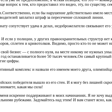
еще вопрос к тем, кто предоставил это видео, эту, по существу,
и.Соответственно, если бы нарушение действительно имело мест
водителей заплатил штраф за пересечение сплошной линии.
ату сопутствует удача в делах, недоброжелатели связывают его 
И если у полиции, у других правоохранительных структур нет к
оров, сплетен и кривотолков. Видимо, просто кто-то не может н
ть свой бизнес — с полного нуля, на месте никому не нужных у
год останавливается более 50 тысяч человек.Он самый крупный 
угие цифры.
ртивный комплекс и назвали его именем моего друга, олимпийц
ских победителя вышло из его стен. И я могу без лишней скромно
нимаете, какая мы сила!
 меня искренне поддерживают в моих начинаниях. Я не хочу выде
дальними рубежами. Задумайтесь над этим! И вам станет ясно, к