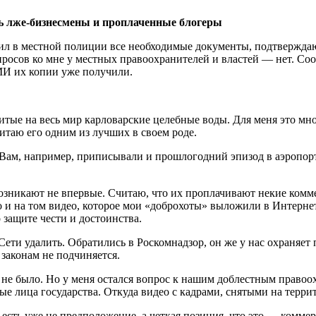
ть лже-бизнесмены и проплаченные блогеры
чил в местной полиции все необходимые документы, подтвержда
просов ко мне у местных правоохранителей и властей — нет. С
МИ их копии уже получили.
тые на весь мир карловарские целебные воды. Для меня это мно
читаю его одним из лучших в своем роде.
 Вам, например, приписывали и прошлогодний эпизод в аэропорт
зникают не впервые. Считаю, что их проплачивают некие комме
го и на том видео, которое мои «доброхоты» выложили в Интерн
 защите чести и достоинства.
Сети удалить. Обратились в Роскомнадзор, он же у нас охраняет 
законам не подчиняется.
да не было. Но у меня остался вопрос к нашим доблестным прав
е лица государства. Откуда видео с кадрами, снятыми на террит
есть уже не предположение, а четкая позиция, что это — коммер