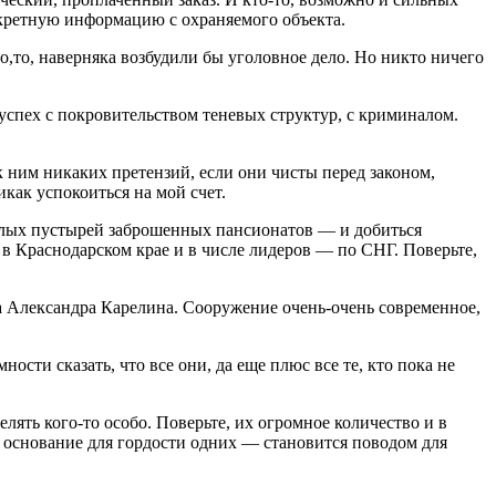
 секретную информацию с охраняемого объекта.
о,то, наверняка возбудили бы уголовное дело. Но никто ничего
успех с покровительством теневых структур, с криминалом.
 ним никаких претензий, если они чисты перед законом,
икак успокоиться на мой счет.
нылых пустырей заброшенных пансионатов — и добиться
в Краснодарском крае и в числе лидеров — по СНГ. Поверьте,
а Александра Карелина. Сооружение очень-очень современное,
сти сказать, что все они, да еще плюс все те, кто пока не
лять кого-то особо. Поверьте, их огромное количество и в
ак основание для гордости одних — становится поводом для