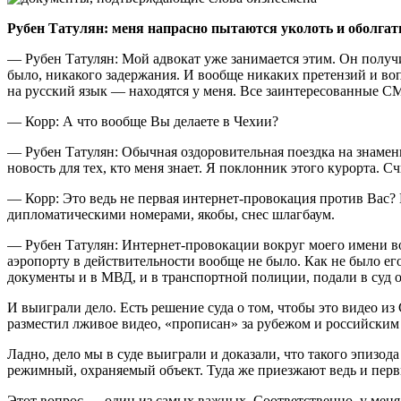
Рубен Татулян: меня напрасно пытаются уколоть и оболга
— Рубен Татулян: Мой адвокат уже занимается этим. Он полу
было, никакого задержания. И вообще никаких претензий и во
на русский язык — находятся у меня. Все заинтересованные С
— Корр: А что вообще Вы делаете в Чехии?
— Рубен Татулян: Обычная оздоровительная поездка на знамени
новость для тех, кто меня знает. Я поклонник этого курорта. С
— Корр: Это ведь не первая интернет-провокация против Вас?
дипломатическими номерами, якобы, снес шлагбаум.
— Рубен Татулян: Интернет-провокации вокруг моего имени во
аэропорту в действительности вообще не было. Как не было е
документы и в МВД, и в транспортной полиции, подали в суд о
И выиграли дело. Есть решение суда о том, чтобы это видео из 
разместил лживое видео, «прописан» за рубежом и российским 
Ладно, дело мы в суде выиграли и доказали, что такого эпизо
режимный, охраняемый объект. Туда же приезжают ведь и первы
Этот вопрос — один из самых важных. Соответственно, у меня 