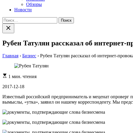
Обзоры
Новости
Найти:
Закрыть
поиск
Рубен Татулян рассказал об интернет-п
Главная
›
Бизнес
›
Рубен Татулян рассказал об интернет-провок
Расчетное
1 мин. чтения
время
чтения
2017-12-18
Известный российский предприниматель и меценат опроверг по
вымыслы, «утка», заявил он нашему корреспонденту. Мы пред