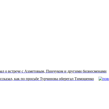
зал о встрече с Ахметовым, Пинчуком и другими бизнесменами
ссказал, как по просьбе Турчинова оберегал Тимошенко