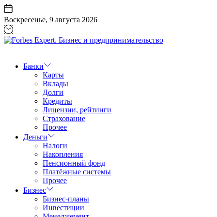
Перейти
к
Воскресенье, 9 августа 2026
содержанию
Forbes
Expert.
Бизнес
Банки
и
Карты
предпринимательство
Вклады
Долги
Кредиты
Лицензии, рейтинги
Страхование
Прочее
Деньги
Налоги
Накопления
Пенсионный фонд
Платёжные системы
Прочее
Бизнес
Бизнес-планы
Инвестиции
Менеджемент