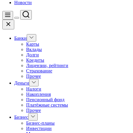
Новости
Поиск
Меню
Цвет
Закрыть
переключателя
Показать
Банки
подменю
Карты
Вклады
Долги
Кредиты
Лицензии, рейтинги
Страхование
Прочее
Показать
Деньги
подменю
Налоги
Накопления
Пенсионный фонд
Платёжные системы
Прочее
Показать
Бизнес
подменю
Бизнес-планы
Инвестиции