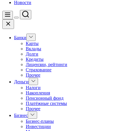
Новости
Поиск
Меню
Цвет
Закрыть
переключателя
Показать
Банки
подменю
Карты
Вклады
Долги
Кредиты
Лицензии, рейтинги
Страхование
Прочее
Показать
Деньги
подменю
Налоги
Накопления
Пенсионный фонд
Платёжные системы
Прочее
Показать
Бизнес
подменю
Бизнес-планы
Инвестиции