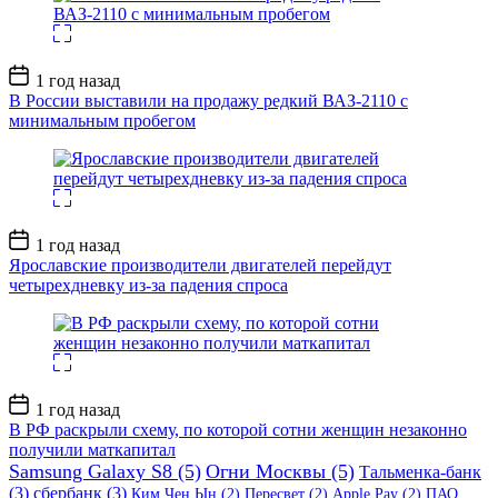
Дата
1 год назад
записи
В России выставили на продажу редкий ВАЗ-2110 с
минимальным пробегом
Дата
1 год назад
записи
Ярославские производители двигателей перейдут
четырехдневку из-за падения спроса
Дата
1 год назад
записи
В РФ раскрыли схему, по которой сотни женщин незаконно
получили маткапитал
Samsung Galaxy S8
(5)
Огни Москвы
(5)
Тальменка-банк
(3)
сбербанк
(3)
Ким Чен Ын
(2)
Пересвет
(2)
Apple Pay
(2)
ПАО