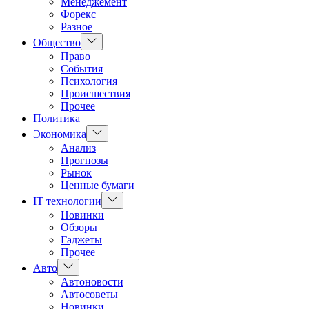
Менеджемент
Форекс
Разное
Показать
Общество
подменю
Право
События
Психология
Происшествия
Прочее
Политика
Показать
Экономика
подменю
Анализ
Прогнозы
Рынок
Ценные бумаги
Показать
IT технологии
подменю
Новинки
Обзоры
Гаджеты
Прочее
Показать
Авто
подменю
Автоновости
Автосоветы
Новинки