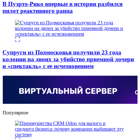
В Пуэрто-Рико впервые в истории разбился
пилот реактивного ранца
Супруги из Подмосковья получили 23 года
колонии на двоих за убийство приемной дочери
и «спектакль» с ее исчезновением
Популярное