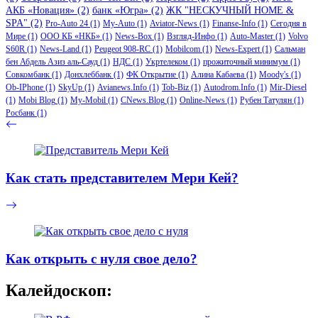
АКБ «Новация»
(2)
банк «Югра»
(2)
ЖК "НЕСКУЧНЫЙ HOME &
SPA"
(2)
Pro-Auto 24
(1)
My-Auto
(1)
Aviator-News
(1)
Finanse-Info
(1)
Сегодня в
Мире
(1)
ООО КБ «НКБ»
(1)
News-Box
(1)
Взгляд-Инфо
(1)
Auto-Master
(1)
Volvo
S60R
(1)
News-Land
(1)
Peugeot 908-RC
(1)
Mobilcom
(1)
News-Expert
(1)
Сальман
бен Абдель Азиз аль-Сауд
(1)
НДС
(1)
Укртелеком
(1)
прожиточный минимум
(1)
Совкомбанк
(1)
Донхлеббанк
(1)
ФК Открытие
(1)
Алина Кабаева
(1)
Moody's
(1)
Ob-IPhone
(1)
SkyUp
(1)
Avianews.Info
(1)
Tob-Biz
(1)
Autodrom.Info
(1)
Mir-Diesel
(1)
Mobi Blog
(1)
My-Mobil
(1)
CNews.Blog
(1)
Online-News
(1)
Рубен Татулян
(1)
Росбанк
(1)
Как стать представителем Мери Кей?
Как открыть с нуля свое дело?
Калейдоскоп: