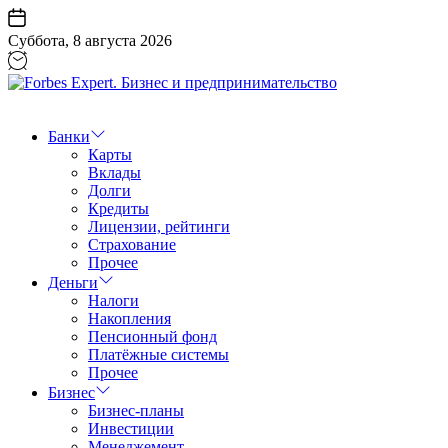
Перейти
к
Суббота, 8 августа 2026
содержанию
Forbes
Expert.
Бизнес
Банки
и
Карты
предпринимательство
Вклады
Долги
Кредиты
Лицензии, рейтинги
Страхование
Прочее
Деньги
Налоги
Накопления
Пенсионный фонд
Платёжные системы
Прочее
Бизнес
Бизнес-планы
Инвестиции
Менеджемент