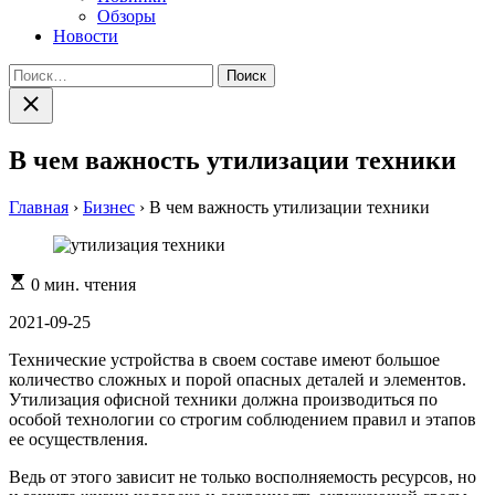
Обзоры
Новости
Найти:
Закрыть
поиск
В чем важность утилизации техники
Главная
›
Бизнес
›
В чем важность утилизации техники
Расчетное
0 мин. чтения
время
чтения
2021-09-25
Технические устройства в своем составе имеют большое
количество сложных и порой опасных деталей и элементов.
Утилизация офисной техники должна производиться по
особой технологии со строгим соблюдением правил и этапов
ее осуществления.
Ведь от этого зависит не только восполняемость ресурсов, но