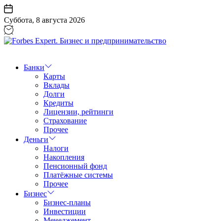
Перейти
к
Суббота, 8 августа 2026
содержанию
Forbes
Expert.
Бизнес
Банки
и
Карты
предпринимательство
Вклады
Долги
Кредиты
Лицензии, рейтинги
Страхование
Прочее
Деньги
Налоги
Накопления
Пенсионный фонд
Платёжные системы
Прочее
Бизнес
Бизнес-планы
Инвестиции
Менеджемент