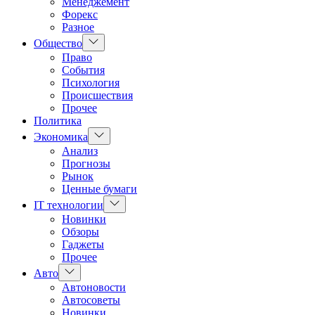
Менеджемент
Форекс
Разное
Показать
Общество
подменю
Право
События
Психология
Происшествия
Прочее
Политика
Показать
Экономика
подменю
Анализ
Прогнозы
Рынок
Ценные бумаги
Показать
IT технологии
подменю
Новинки
Обзоры
Гаджеты
Прочее
Показать
Авто
подменю
Автоновости
Автосоветы
Новинки