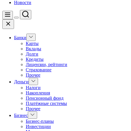
Новости
Поиск
Меню
Цвет
Закрыть
переключателя
Показать
Банки
подменю
Карты
Вклады
Долги
Кредиты
Лицензии, рейтинги
Страхование
Прочее
Показать
Деньги
подменю
Налоги
Накопления
Пенсионный фонд
Платёжные системы
Прочее
Показать
Бизнес
подменю
Бизнес-планы
Инвестиции