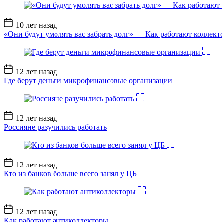
Дата
10 лет назад
записи
«Они будут умолять вас забрать долг» — Как работают коллект
Дата
12 лет назад
записи
Где берут деньги микрофинансовые организации
Дата
12 лет назад
записи
Россияне разучились работать
Дата
12 лет назад
записи
Кто из банков больше всего занял у ЦБ
Дата
12 лет назад
записи
Как работают антиколлекторы