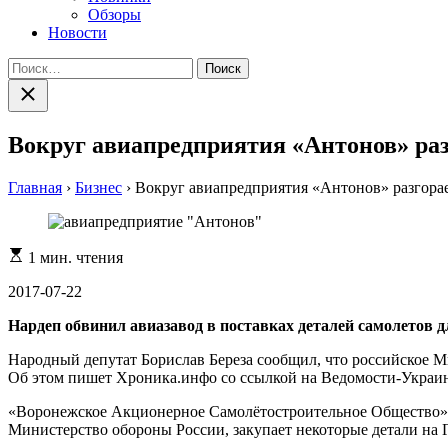
Обзоры
Новости
Найти:
Закрыть
поиск
Вокруг авиапредприятия «Антонов» раз
Главная
›
Бизнес
›
Вокруг авиапредприятия «Антонов» разгорае
Расчетное
1 мин. чтения
время
чтения
2017-07-22
Нардеп обвинил авиазавод в поставках деталей самолетов 
Народный депутат Борислав Береза сообщил, что российское М
Об этом пишет Хроника.инфо со ссылкой на Ведомости-Украин
«Воронежское Акционерное Самолётостроительное Общество» д
Министерство обороны России, закупает некоторые детали на 