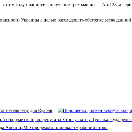
 в этом году планирует получение трех машин — Ан-128, а чере
пасности Украины с целью расследовать обстоятельства данной 
остомеля базу для Ryanair
ой облдуме скандал: депутаты хотят узнать у Турчака, куда делс
ода Алеппо, МО продемонстрировало «рабочий стол»