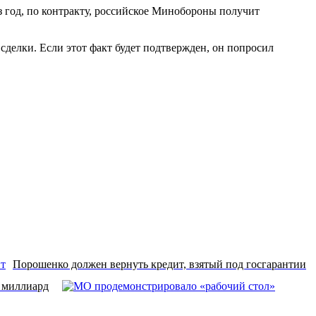
з год, по контракту, российское Минобороны получит
сделки. Если этот факт будет подтвержден, он попросил
Порошенко должен вернуть кредит, взятый под госгарантии
я миллиард