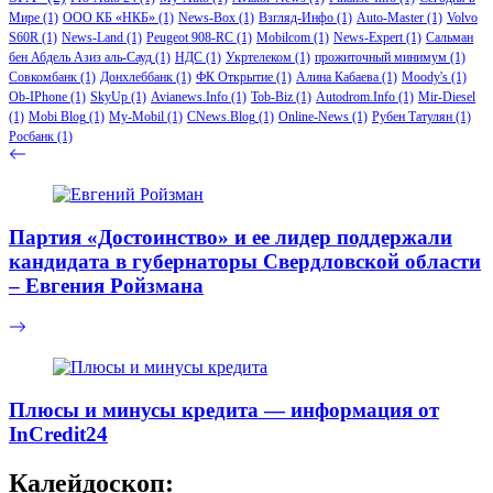
Мире
(1)
ООО КБ «НКБ»
(1)
News-Box
(1)
Взгляд-Инфо
(1)
Auto-Master
(1)
Volvo
S60R
(1)
News-Land
(1)
Peugeot 908-RC
(1)
Mobilcom
(1)
News-Expert
(1)
Сальман
бен Абдель Азиз аль-Сауд
(1)
НДС
(1)
Укртелеком
(1)
прожиточный минимум
(1)
Совкомбанк
(1)
Донхлеббанк
(1)
ФК Открытие
(1)
Алина Кабаева
(1)
Moody's
(1)
Ob-IPhone
(1)
SkyUp
(1)
Avianews.Info
(1)
Tob-Biz
(1)
Autodrom.Info
(1)
Mir-Diesel
(1)
Mobi Blog
(1)
My-Mobil
(1)
CNews.Blog
(1)
Online-News
(1)
Рубен Татулян
(1)
Росбанк
(1)
Партия «Достоинство» и ее лидер поддержали
кандидата в губернаторы Свердловской области
– Евгения Ройзмана
Плюсы и минусы кредита — информация от
InCredit24
Калейдоскоп: