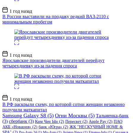
Дата
1 год назад
записи
В России выставили на продажу редкий ВАЗ-2110 с
минимальным пробегом
Дата
1 год назад
записи
Ярославские производители двигателей перейдут
четырехдневку из-за падения спроса
Дата
1 год назад
записи
В РФ раскрыли схему, по которой сотни женщин незаконно
получили маткапитал
Samsung Galaxy S8
(5)
Огни Москвы
(5)
Тальменка-банк
(3)
сбербанк
(3)
Ким Чен Ын
(2)
Пересвет
(2)
Apple Pay
(2)
ПАО
АКБ «Новация»
(2)
банк «Югра»
(2)
ЖК "НЕСКУЧНЫЙ HOME &
SPA"
(2)
Pro-Auto 24
(1)
My-Auto
(1)
Aviator-News
(1)
Finanse-Info
(1)
Сегодня в