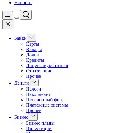
Новости
Поиск
Меню
Цвет
Закрыть
переключателя
Показать
Банки
подменю
Карты
Вклады
Долги
Кредиты
Лицензии, рейтинги
Страхование
Прочее
Показать
Деньги
подменю
Налоги
Накопления
Пенсионный фонд
Платёжные системы
Прочее
Показать
Бизнес
подменю
Бизнес-планы
Инвестиции