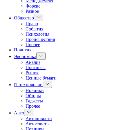
Менеджемент
Форекс
Разное
Показать
Общество
подменю
Право
События
Психология
Происшествия
Прочее
Политика
Показать
Экономика
подменю
Анализ
Прогнозы
Рынок
Ценные бумаги
Показать
IT технологии
подменю
Новинки
Обзоры
Гаджеты
Прочее
Показать
Авто
подменю
Автоновости
Автосоветы
Новинки