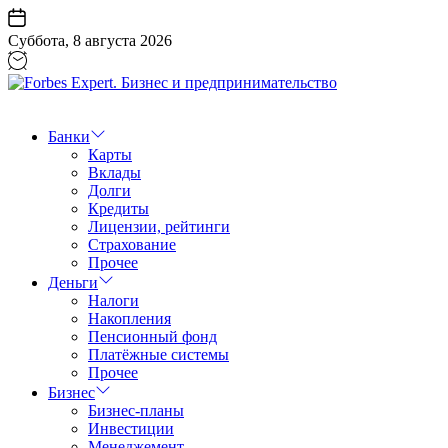
Перейти
к
Суббота, 8 августа 2026
содержанию
Forbes
Expert.
Бизнес
Банки
и
Карты
предпринимательство
Вклады
Долги
Кредиты
Лицензии, рейтинги
Страхование
Прочее
Деньги
Налоги
Накопления
Пенсионный фонд
Платёжные системы
Прочее
Бизнес
Бизнес-планы
Инвестиции
Менеджемент