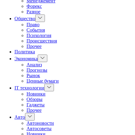
Менеджемент
Форекс
Разное
Показать
Общество
подменю
Право
События
Психология
Происшествия
Прочее
Политика
Показать
Экономика
подменю
Анализ
Прогнозы
Рынок
Ценные бумаги
Показать
IT технологии
подменю
Новинки
Обзоры
Гаджеты
Прочее
Показать
Авто
подменю
Автоновости
Автосоветы
Новинки