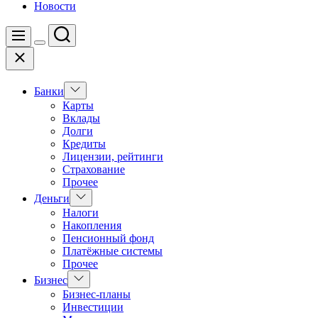
Новости
Поиск
Меню
Цвет
Закрыть
переключателя
Показать
Банки
подменю
Карты
Вклады
Долги
Кредиты
Лицензии, рейтинги
Страхование
Прочее
Показать
Деньги
подменю
Налоги
Накопления
Пенсионный фонд
Платёжные системы
Прочее
Показать
Бизнес
подменю
Бизнес-планы
Инвестиции