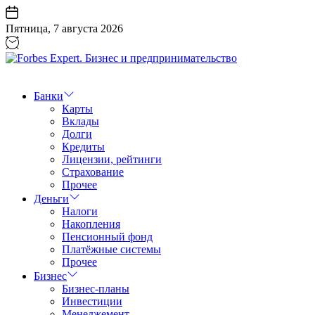
Перейти
к
Пятница, 7 августа 2026
содержанию
Forbes
Expert.
Бизнес
Банки
и
Карты
предпринимательство
Вклады
Долги
Кредиты
Лицензии, рейтинги
Страхование
Прочее
Деньги
Налоги
Накопления
Пенсионный фонд
Платёжные системы
Прочее
Бизнес
Бизнес-планы
Инвестиции
Менеджемент