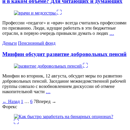
и в каком объеме? Для читающих и думающих
Профессии «педагог» и «врач» всегда считались профессиями
по призванию. Люди, идущие работать в эти бюджетные
отрасли, в первую очередь привыкли думать о людях
…
Категории
Деньги
Пенсионный фонд
Минфин обсудит развитие добровольных пенсий
Минфин во вторник, 12 августа, обсудит меры по развитию
добровольных пенсий. Заседание межведомственной рабочей
группы совпало с возобновлением дискуссии об отмене
накопительной части
…
Пагинация
←
Назад
1
…
6
7
Вперед
→
Форекс
записей