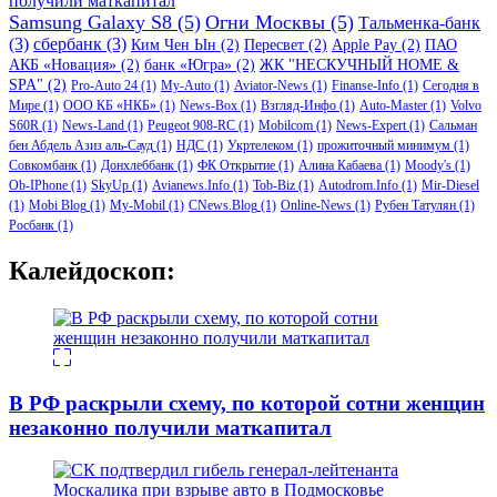
получили маткапитал
Samsung Galaxy S8
(5)
Огни Москвы
(5)
Тальменка-банк
(3)
сбербанк
(3)
Ким Чен Ын
(2)
Пересвет
(2)
Apple Pay
(2)
ПАО
АКБ «Новация»
(2)
банк «Югра»
(2)
ЖК "НЕСКУЧНЫЙ HOME &
SPA"
(2)
Pro-Auto 24
(1)
My-Auto
(1)
Aviator-News
(1)
Finanse-Info
(1)
Сегодня в
Мире
(1)
ООО КБ «НКБ»
(1)
News-Box
(1)
Взгляд-Инфо
(1)
Auto-Master
(1)
Volvo
S60R
(1)
News-Land
(1)
Peugeot 908-RC
(1)
Mobilcom
(1)
News-Expert
(1)
Сальман
бен Абдель Азиз аль-Сауд
(1)
НДС
(1)
Укртелеком
(1)
прожиточный минимум
(1)
Совкомбанк
(1)
Донхлеббанк
(1)
ФК Открытие
(1)
Алина Кабаева
(1)
Moody's
(1)
Ob-IPhone
(1)
SkyUp
(1)
Avianews.Info
(1)
Tob-Biz
(1)
Autodrom.Info
(1)
Mir-Diesel
(1)
Mobi Blog
(1)
My-Mobil
(1)
CNews.Blog
(1)
Online-News
(1)
Рубен Татулян
(1)
Росбанк
(1)
Калейдоскоп:
В РФ раскрыли схему, по которой сотни женщин
незаконно получили маткапитал