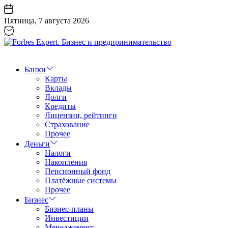
Перейти
к
Пятница, 7 августа 2026
содержанию
Forbes
Expert.
Бизнес
Банки
и
Карты
предпринимательство
Вклады
Долги
Кредиты
Лицензии, рейтинги
Страхование
Прочее
Деньги
Налоги
Накопления
Пенсионный фонд
Платёжные системы
Прочее
Бизнес
Бизнес-планы
Инвестиции
Менеджемент