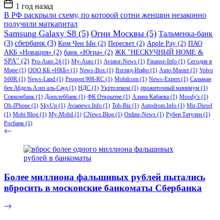
Дата
1 год назад
записи
В РФ раскрыли схему, по которой сотни женщин незаконно
получили маткапитал
Samsung Galaxy S8
(5)
Огни Москвы
(5)
Тальменка-банк
(3)
сбербанк
(3)
Ким Чен Ын
(2)
Пересвет
(2)
Apple Pay
(2)
ПАО
АКБ «Новация»
(2)
банк «Югра»
(2)
ЖК "НЕСКУЧНЫЙ HOME &
SPA"
(2)
Pro-Auto 24
(1)
My-Auto
(1)
Aviator-News
(1)
Finanse-Info
(1)
Сегодня в
Мире
(1)
ООО КБ «НКБ»
(1)
News-Box
(1)
Взгляд-Инфо
(1)
Auto-Master
(1)
Volvo
S60R
(1)
News-Land
(1)
Peugeot 908-RC
(1)
Mobilcom
(1)
News-Expert
(1)
Сальман
бен Абдель Азиз аль-Сауд
(1)
НДС
(1)
Укртелеком
(1)
прожиточный минимум
(1)
Совкомбанк
(1)
Донхлеббанк
(1)
ФК Открытие
(1)
Алина Кабаева
(1)
Moody's
(1)
Ob-IPhone
(1)
SkyUp
(1)
Avianews.Info
(1)
Tob-Biz
(1)
Autodrom.Info
(1)
Mir-Diesel
(1)
Mobi Blog
(1)
My-Mobil
(1)
CNews.Blog
(1)
Online-News
(1)
Рубен Татулян
(1)
Росбанк
(1)
Более миллиона фальшивых рублей пытались
вбросить в московские банкоматы Сбербанка