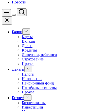
Новости
Поиск
Меню
Цвет
Закрыть
переключателя
Показать
Банки
подменю
Карты
Вклады
Долги
Кредиты
Лицензии, рейтинги
Страхование
Прочее
Показать
Деньги
подменю
Налоги
Накопления
Пенсионный фонд
Платёжные системы
Прочее
Показать
Бизнес
подменю
Бизнес-планы
Инвестиции