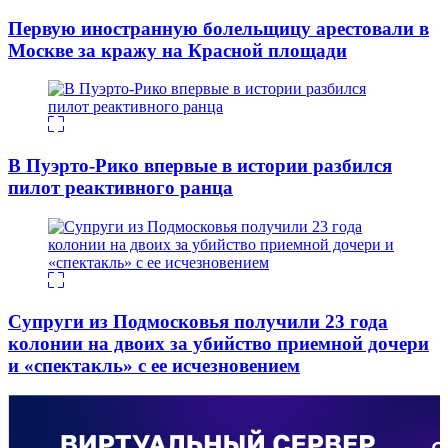
Первую иностранную болельщицу арестовали в
Москве за кражу на Красной площади
В Пуэрто-Рико впервые в истории разбился
пилот реактивного ранца
Супруги из Подмосковья получили 23 года
колонии на двоих за убийство приемной дочери
и «спектакль» с ее исчезновением