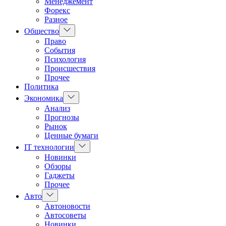
Менеджемент
Форекс
Разное
Показать
Общество
подменю
Право
События
Психология
Происшествия
Прочее
Политика
Показать
Экономика
подменю
Анализ
Прогнозы
Рынок
Ценные бумаги
Показать
IT технологии
подменю
Новинки
Обзоры
Гаджеты
Прочее
Показать
Авто
подменю
Автоновости
Автосоветы
Новинки